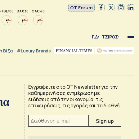
OT Forum
FTSE 100
DAX 30
CAC 40
Γ.Δ:
ΤΖΙΡΟΣ:
 Βίζα
#luxury Brands
Εγγραφείτε στο OT Newsletter για την
καθημερινή σας ενημέρωση με
ια
ειδήσεις από την οικονομία, τις
επιχειρήσεις, τις αγορές και τα διεθνή.