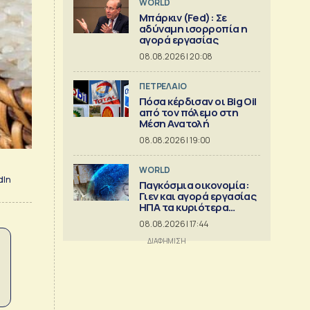
WORLD
Μπάρκιν (Fed): Σε
αδύναμη ισορροπία η
αγορά εργασίας
08.08.2026 | 20:08
ΠΕΤΡΕΛΑΙΟ
Πόσα κέρδισαν οι Big Oil
από τον πόλεμο στη
Μέση Ανατολή
08.08.2026 | 19:00
WORLD
dIn
Παγκόσμια οικονομία:
Γιεν και αγορά εργασίας
ΗΠΑ τα κυριότερα
γεγονότα
08.08.2026 | 17:44