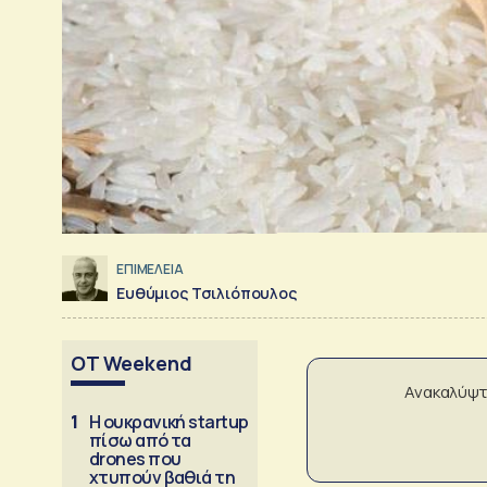
ΕΠΙΜΕΛΕΙΑ
Ευθύμιος Τσιλιόπουλος
OT Weekend
Ανακαλύψτ
1
Η ουκρανική startup
πίσω από τα
drones που
χτυπούν βαθιά τη