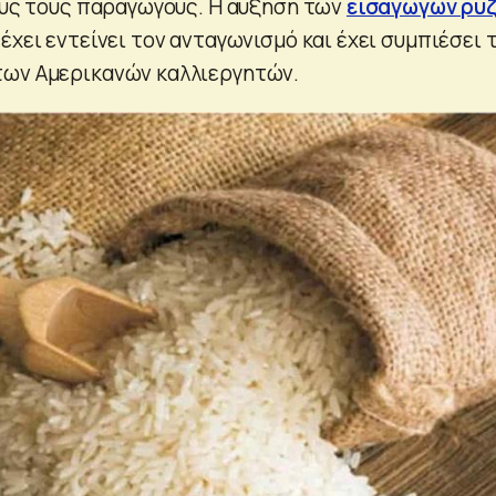
κούς τους παραγωγούς. Η αύξηση των
εισαγωγών ρυ
έχει εντείνει τον ανταγωνισμό και έχει συμπιέσει 
των Αμερικανών καλλιεργητών.