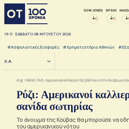
DOW JONES
SP 500
NASD
19:11
ΣΑΒΒΑΤΟ
08
ΑΥΓΟΥΣΤΟΥ
2026
#Ασφαλιστικές Εισφορές
#Χρηματιστήριο Αθηνών
#εξα
Χ.Α.
ot.gr
/
World
/
Ρύζι: Αμερικανοί καλλιεργητές βλέπουν στην Κούβα μια σα
Ρύζι: Αμερικανοί καλλιε
σανίδα σωτηρίας
Το άνοιγμα της Κούβας θα μπορούσε να οδη
του αμερικανικού νότου