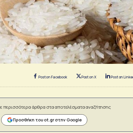
Post on Facebook
Post on X
Post on Linke
ε περισσότερα άρθρα στα αποτελέσματα αναζήτησης
Προσθήκη του ot.gr στην Google