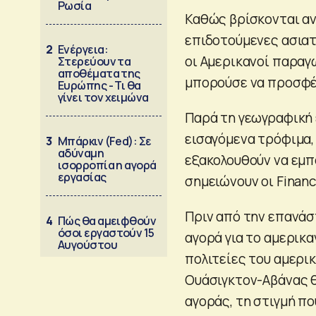
Ρωσία
Καθώς βρίσκονται αν
επιδοτούμενες ασιατ
2
Ενέργεια:
οι Αμερικανοί παραγ
Στερεύουν τα
αποθέματα της
μπορούσε να προσφέ
Ευρώπης - Τι θα
γίνει τον χειμώνα
Παρά τη γεωγραφική 
εισαγόμενα τρόφιμα, 
3
Μπάρκιν (Fed): Σε
αδύναμη
εξακολουθούν να εμπ
ισορροπία η αγορά
εργασίας
σημειώνουν οι Financ
Πριν από την επανάσ
4
Πώς θα αμειφθούν
όσοι εργαστούν 15
αγορά για το αμερικα
Αυγούστου
πολιτείες του αμερικ
Ουάσιγκτον-Αβάνας θ
αγοράς, τη στιγμή πο