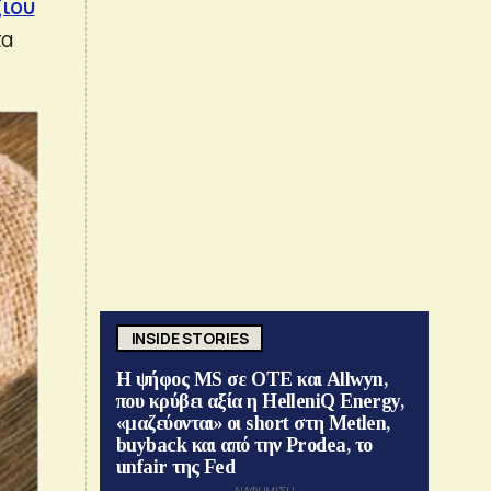
ζιού
τα
INSIDE STORIES
Η ψήφος MS σε ΟΤΕ και Allwyn,
που κρύβει αξία η HelleniQ Energy,
«μαζεύονται» οι short στη Metlen,
buyback και από την Prodea, το
unfair της Fed