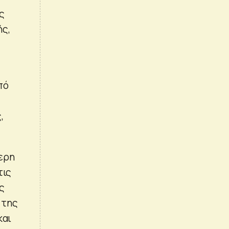
ς
ής,
πό
,
ερη
τις
ις
 της
και