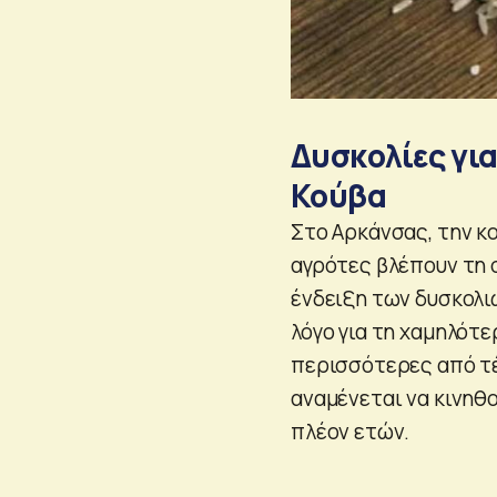
Δυσκολίες για
Κούβα
Στο Αρκάνσας, την κ
αγρότες βλέπουν τη
ένδειξη των δυσκολι
λόγο για τη χαμηλότε
περισσότερες από τέ
αναμένεται να κινηθ
πλέον ετών.