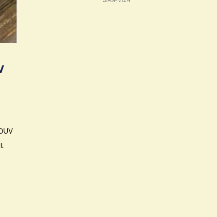
ν
ουν
ι