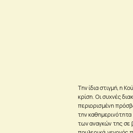
Την ίδια στιγμή, η Κ
κρίση. Οι συχνές δια
περιορισμένη πρόσβα
την καθημερινότητα 
των αναγκών της σε 
πουλερικά, γεγονός π