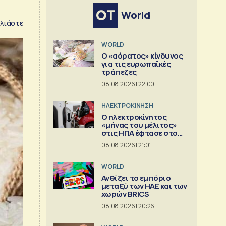
World
λιάστε
WORLD
Ο «αόρατος» κίνδυνος
για τις ευρωπαϊκές
τράπεζες
08.08.2026 | 22:00
ΗΛΕΚΤΡΟΚΙΝΗΣΗ
Ο ηλεκτροκίνητος
«μήνας του μέλιτος»
στις ΗΠΑ έφτασε στο
τέλος του
08.08.2026 | 21:01
WORLD
Ανθίζει το εμπόριο
μεταξύ των ΗΑΕ και των
χωρών BRICS
08.08.2026 | 20:26