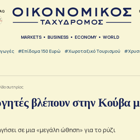
AQ
MARKETS
BUSINESS
ECONOMY
WORLD
γωγές
#Επίδομα 150 Ευρώ
#Χωροταξικό Τουρισμού
#Χρυσή
νίδα σωτηρίας
ργητές βλέπουν στην Κούβα μ
γήσει σε μια «μεγάλη ώθηση» για το ρύζι