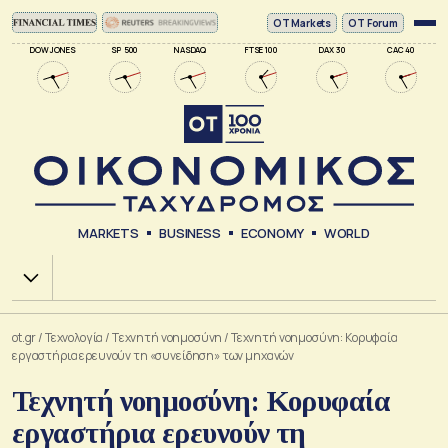
ΟΤ Markets
OT Forum
DOW JONES
SP 500
NASDAQ
FTSE 100
DAX 30
CAC 40
MARKETS
BUSINESS
ECONOMY
WORLD
Χ.Α.
ot.gr
/
Τεχνολογία
/
Tεχνητή νοημοσύνη
/
Τεχνητή νοημοσύνη: Κορυφαία
εργαστήρια ερευνούν τη «συνείδηση» των μηχανών
Τεχνητή νοημοσύνη: Κορυφαία
εργαστήρια ερευνούν τη