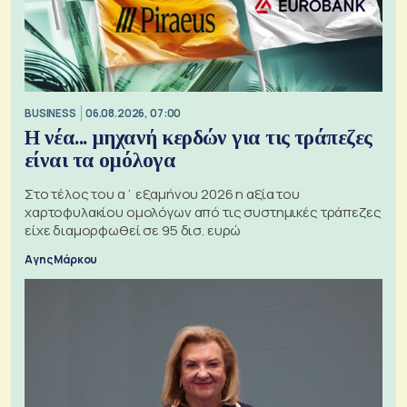
BUSINESS
06.08.2026, 07:00
Η νέα... μηχανή κερδών για τις τράπεζες
είναι τα ομόλογα
Στο τέλος του α΄ εξαμήνου 2026 η αξία του
χαρτοφυλακίου ομολόγων από τις συστημικές τράπεζες
είχε διαμορφωθεί σε 95 δισ. ευρώ
Αγης Μάρκου