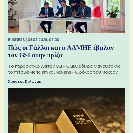
BUSINESS
06.08.2026, 07:00
Πώς οι Γάλλοι και ο ΑΔΜΗΕ έβαλαν
τον GSI στην πρίζα
Το παρασκήνιο για τον GSI – Ο μεθοδικός Μανουσάκης,
το πείσμα Meridiam και Nexans – Ο ρόλος του Μακρόν
Χρήστος Κολώνας