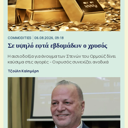
COMMODITIES
06.08.2026, 09:18
Σε υψηλό εφτά εβδομάδων ο χρυσός
Η αισιοδοξία για άνοιγμα των Στενών του Ορμούζ δίνει
καύσιμα στις αγορές - Ο χρυσός συνεχίζει ανοδικά
Τζούλη Καλημέρη