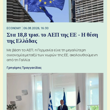
ECONOMY
06.08.2026, 16:30
Στα 18,8 τρισ. το ΑΕΠ της ΕΕ - Η θέση
της Ελλάδας
Με βάση το ΑΕΠ, η Γερμανία είχε τη μεγαλύτερη
οικονομία μεταξύ των χωρών της ΕΕ, ακολουθούμενη
από τη Γαλλία
Γρηγόρης Τραγγανίδας