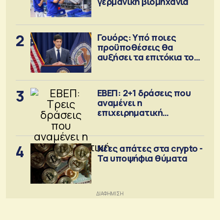
γερμανική βιομηχανία
2
Γουόρς: Υπό ποιες
προϋποθέσεις θα
αυξήσει τα επιτόκια τον
Σεπτέμβριο
3
ΕΒΕΠ: 2+1 δράσεις που
αναμένει η
επιχειρηματική
κοινότητα
4
Νέες απάτες στα crypto -
Τα υποψήφια θύματα