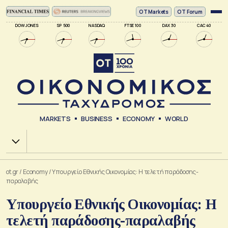
ΟΤ Markets
OT Forum
DOW JONES
SP 500
NASDAQ
FTSE 100
DAX 30
CAC 40
MARKETS
BUSINESS
ECONOMY
WORLD
Χ.Α.
ot.gr
/
Economy
/
Υπουργείο Εθνικής Οικονομίας: Η τελετή παράδοσης-
παραλαβής
Υπουργείο Εθνικής Οικονομίας: Η
τελετή παράδοσης-παραλαβής