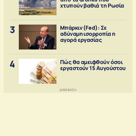
χτυπούν βαθιά τη Ρωσία
3
Μπάρκιν (Fed): Σε
αδύναμη ισορροπία η
αγορά εργασίας
4
Πώς θα αμειφθούν όσοι
εργαστούν 15 Αυγούστου