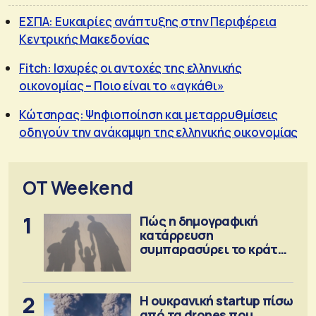
ΕΣΠΑ: Ευκαιρίες ανάπτυξης στην Περιφέρεια
Κεντρικής Μακεδονίας
Fitch: Ισχυρές οι αντοχές της ελληνικής
οικονομίας – Ποιο είναι το «αγκάθι»
Κώτσηρας: Ψηφιοποίηση και μεταρρυθμίσεις
οδηγούν την ανάκαμψη της ελληνικής οικονομίας
OT Weekend
1
Πώς η δημογραφική
κατάρρευση
συμπαρασύρει το κράτος
πρόνοιας
2
Η ουκρανική startup πίσω
από τα drones που