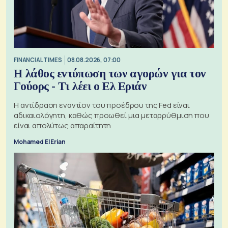
FINANCIAL TIMES
08.08.2026, 07:00
Η λάθος εντύπωση των αγορών για τον
Γούορς - Τι λέει ο Ελ Εριάν
Η αντίδραση εναντίον του προέδρου της Fed είναι
αδικαιολόγητη, καθώς προωθεί μια μεταρρύθμιση που
είναι απολύτως απαραίτητη
Mohamed El Erian