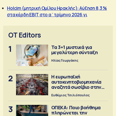
Holcim (μητρική Ομίλου Ηρακλής): Αύξηση 8,3 %
στα κέρδη EBΙΤ στο α΄τρίμηνο 2026 γι
OT Editors
1
Τα 3+1 μυστικά για
μεγαλύτερη σύνταξη
Ηλίας Γεωργάκης
2
Η ευρωπαϊκή
αυτοκινητοβιομηχανία
αναζητά σωσίβιο στην
Κίνα
Ευθύμιος Τσιλιόπουλος
3
ΟΠΕΚΑ: Ποιο βοήθημα
πληρώνεται την