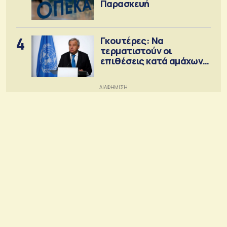
Παρασκευή
4
Γκουτέρες: Να
τερματιστούν οι
επιθέσεις κατά αμάχων
σε Ουκρανία και Ρωσία