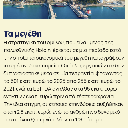
Τα μεγέθη
Η στρατηγική του ομίλου, που είναι μέλος της
πολυεθνικής Holcin, έρχεται σε μια περίοδο κατά
την οποία τα οικονομικά του μεγέθη καταγράφουν
ισχυρή ανοδική πορεία. Ο κύκλος εργασιών σχεδόν
διπλασιάστηκε μέσα σε μία τετραετία, φτάνοντας
τα 501 εκατ. ευρώ το 2025 από 255 εκατ. ευρώ το
2021, ενώ τα EBITDA ανήλθαν στα 95 εκατ. ευρώ
έναντι 37 εκατ. ευρώ πριν από τέσσερα χρόνια.
Την ίδια στιγμή, οι ετήσιες επενδύσεις αυξήθηκαν
στα 42,8 εκατ. ευρώ, ενώ το ανθρώπινο δυναμικό
του oμίλου ξεπερνά πλέον τα 1.180 άτομα.