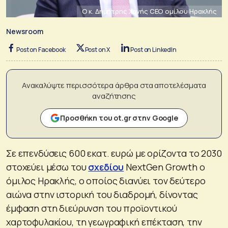
Ο κ. Δημήτρης Χανής CEO ομίλου Ηρακλής
Newsroom
Post on Facebook
Post on X
Post on LinkedIn
Ανακαλύψτε περισσότερα άρθρα στα αποτελέσματα
αναζήτησης
Προσθήκη του ot.gr στην Google
Σε επενδύσεις 600 εκατ. ευρώ με ορίζοντα το 2030
στοχεύει μέσω του
σχεδίου
NextGen Growth ο
όμιλος Ηρακλής, ο οποίος διανύει τον δεύτερο
αιώνα στην ιστορική του διαδρομή, δίνοντας
έμφαση στη διεύρυνση του προϊοντικού
χαρτοφυλακίου, τη γεωγραφική επέκταση, την