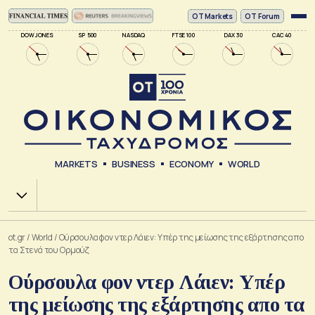
ΟΤ Markets
OT Forum
DOW JONES
SP 500
NASDAQ
FTSE 100
DAX 30
CAC 40
MARKETS
BUSINESS
ECONOMY
WORLD
Χ.Α.
ot.gr
/
World
/
Ούρσουλα φον ντερ Λάιεν: Υπέρ της μείωσης της εξάρτησης απο
τα Στενά του Ορμούζ
Ούρσουλα φον ντερ Λάιεν: Υπέρ
της μείωσης της εξάρτησης απο τα