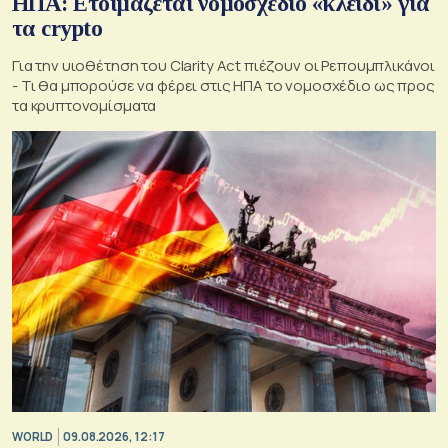
ΗΠΑ: Ετοιμάζεται νομοσχέδιο «κλειδί» για
τα crypto
Για την υιοθέτηση του Clarity Act πιέζουν οι Ρεπουμπλικάνοι
- Τι θα μπορούσε να φέρει στις ΗΠΑ το νομοσχέδιο ως προς
τα κρυπτονομίσματα
WORLD
09.08.2026, 12:17