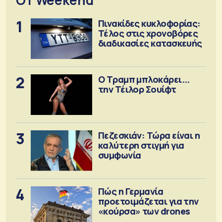
1
Πινακίδες κυκλοφορίας:
Τέλος στις χρονοβόρες
διαδικασίες κατασκευής
2
Ο Τραμπ μπλοκάρει...
την Τέιλορ Σουίφτ
3
Πεζεσκιάν: Τώρα είναι η
καλύτερη στιγμή για
συμφωνία
4
Πώς η Γερμανία
προετοιμάζεται για την
«κούρσα» των drones