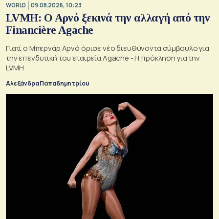
WORLD
09.08.2026, 10:23
LVMH: Ο Αρνό ξεκινά την αλλαγή από την
Financière Agache
Γιατί ο Μπερνάρ Αρνό όρισε νέο διευθύνοντα σύμβουλο για
την επενδυτική του εταιρεία Agache - Η πρόκληση για την
LVMH
Αλεξάνδρα Παπαδημητρίου