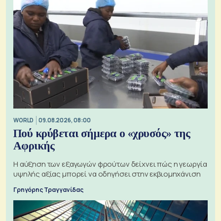
WORLD
09.08.2026, 08:00
Πού κρύβεται σήμερα ο «χρυσός» της
Αφρικής
Η αύξηση των εξαγωγών φρούτων δείχνει πώς η γεωργία
υψηλής αξίας μπορεί να οδηγήσει στην εκβιομηχάνιση
Γρηγόρης Τραγγανίδας