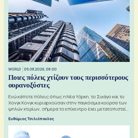
WORLD
09.08.2026, 08:00
Ποιες πόλεις χτίζουν τους περισσότερους
ουρανοξύστες
Ενώ κάποτε πόλεις όπως η Νέα Υόρκη, το Σικάγο και το
Χονγκ Κονγκ κυριαρχούσαν στην παγκόσμια κούρσα των
ψηλών κτιρίων, σήμερα το επίκεντρο έχει μετατοπιστεί
προς την Ασία
Ευθύμιος Τσιλιόπουλος