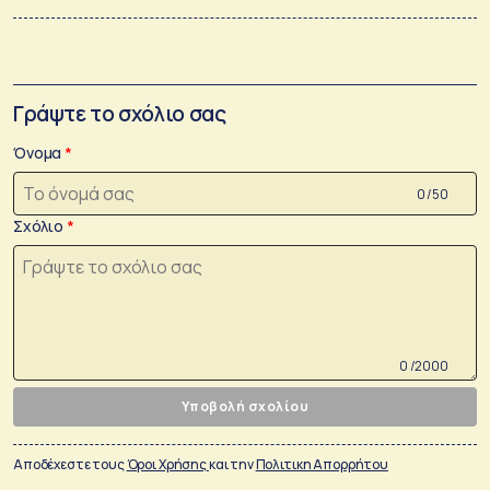
Γράψτε το σχόλιο σας
Όνομα
0 /50
Σχόλιο
0 /2000
Υποβολή σχολίου
Αποδέχεστε τους
Όροι Χρήσης
και την
Πολιτικη Απορρήτου