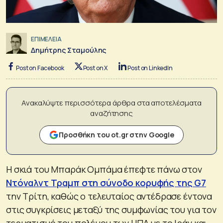
ΕΠΙΜΕΛΕΙΑ
Δημήτρης Σταμούλης
Post on Facebook
Post on X
Post on LinkedIn
Ανακαλύψτε περισσότερα άρθρα στα αποτελέσματα
αναζήτησης
Προσθήκη του ot.gr στην Google
Η σκιά του Μπαράκ Ομπάμα έπεφτε πάνω στον
Ντόναλντ Τραμπ στη σύνοδο κορυφής της G7
την Τρίτη, καθώς ο τελευταίος αντέδρασε έντονα
στις συγκρίσεις μεταξύ της συμφωνίας του για τον
τερματισμό του πολέμου των ΗΠΑ με το Ιράν και