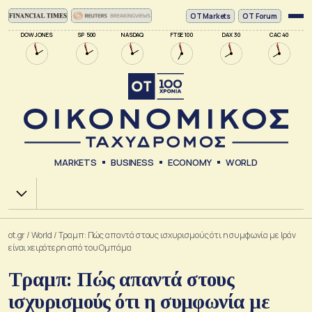
ΟΤ Markets
OT Forum
DOW JONES
SP 500
NASDAQ
FTSE 100
DAX 30
CAC 40
MARKETS
BUSINESS
ECONOMY
WORLD
Χ.Α.
ot.gr
/
World
/
Τραμπ: Πώς απαντά στους ισχυρισμούς ότι η συμφωνία με Ιράν
είναι χειρότερη από του Ομπάμα
Τραμπ: Πώς απαντά στους
ισχυρισμούς ότι η συμφωνία με