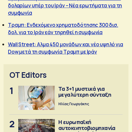
δολαρίων υπέρ του Ιράν – Νέα ερωτήματα για τη
συμφωνία
Τραμπ: Ενδεχόμενο χρηματοδότησης 300 δισ.
δολ. για το Ιράν εάν τηρηθεί η συμφωνία
Wall Street: Αλμα 450 μονάδων και νέο υψηλό για
Dow μετά τη συμφωνία Τραμπ με Ιράν
OT Editors
1
Τα 3+1 μυστικά για
μεγαλύτερη σύνταξη
Ηλίας Γεωργάκης
2
Η ευρωπαϊκή
αυτοκινητοβιομηχανία