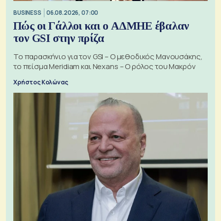
BUSINESS
06.08.2026, 07:00
Πώς οι Γάλλοι και ο ΑΔΜΗΕ έβαλαν
τον GSI στην πρίζα
Το παρασκήνιο για τον GSI – Ο μεθοδικός Μανουσάκης,
το πείσμα Meridiam και Nexans – Ο ρόλος του Μακρόν
Χρήστος Κολώνας