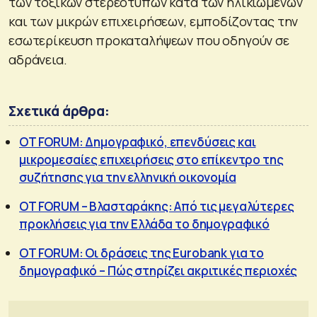
των τοξικών στερεοτύπων κατά των ηλικιωμένων
και των μικρών επιχειρήσεων, εμποδίζοντας την
εσωτερίκευση προκαταλήψεων που οδηγούν σε
αδράνεια.
Σχετικά άρθρα:
OT FORUM: Δημογραφικό, επενδύσεις και
μικρομεσαίες επιχειρήσεις στο επίκεντρο της
συζήτησης για την ελληνική οικονομία
OT FORUM – Βλασταράκης: Από τις μεγαλύτερες
προκλήσεις για την Ελλάδα το δημογραφικό
OT FORUM: Οι δράσεις της Eurobank για το
δημογραφικό – Πώς στηρίζει ακριτικές περιοχές