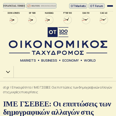
ΟΤ Markets
OT Forum
DOW JONES
SP 500
NASDAQ
FTSE 100
DAX 30
CAC 40
MARKETS
BUSINESS
ECONOMY
WORLD
Χ.Α.
ot.gr
/
Επικαιρότητα
/
ΙΜΕ ΓΣΕΒΕΕ: Οι επιπτώσεις των δημογραφικών αλλαγών
στις μικρές επιχειρήσεις
ΙΜΕ ΓΣΕΒΕΕ: Οι επιπτώσεις των
δημογραφικών αλλαγών στις