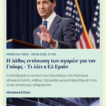
FINANCIAL TIMES
08.08.2026, 07:00
Η λάθος εντύπωση των αγορών για τον
Γούορς - Τι λέει ο Ελ Εριάν
Η αντίδραση εναντίον του προέδρου της Fed είναι
αδικαιολόγητη, καθώς προωθεί μια μεταρρύθμιση που
είναι απολύτως απαραίτητη
Mohamed El Erian