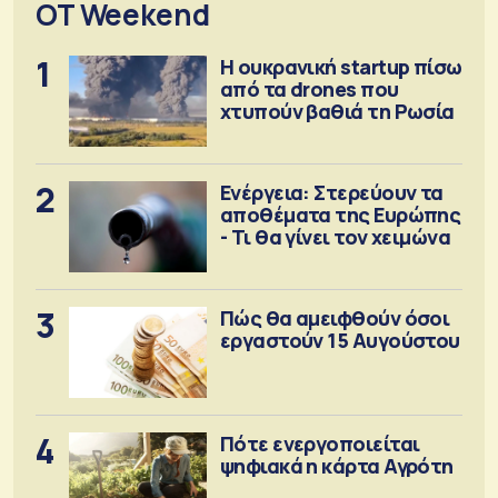
OT Weekend
1
Η ουκρανική startup πίσω
από τα drones που
χτυπούν βαθιά τη Ρωσία
2
Ενέργεια: Στερεύουν τα
αποθέματα της Ευρώπης
- Τι θα γίνει τον χειμώνα
3
Πώς θα αμειφθούν όσοι
εργαστούν 15 Αυγούστου
4
Πότε ενεργοποιείται
ψηφιακά η κάρτα Αγρότη