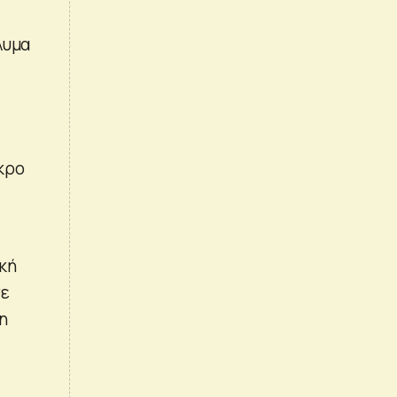
λυμα
κρο
κή
σε
η