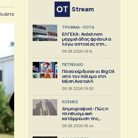
Stream
λιάστε
ΤΡΟΦΙΜΑ – ΠΟΤΑ
ΕΛΓΕΚΑ: Ανάκληση
μαρμελάδας φράουλα
λόγω αστοχίας στη
γυάλινη συσκευασία
08.08.2026 | 19:14
ΠΕΤΡΕΛΑΙΟ
Πόσα κέρδισαν οι Big Oil
από τον πόλεμο στη
Μέση Ανατολή
08.08.2026 | 19:00
ΚΟΣΜΟΣ
Δημογραφικό: Πώς η
πληθυσμιακή
κατάρρευση της
Ευρώπης
08.08.2026 | 18:44
συμπαρασύρει το
κράτος πρόνοιας