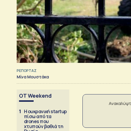
ΡΕΠΟΡΤΑΖ
Μίνα Μουστάκα
OT Weekend
Ανακαλύψτ
1
Η ουκρανική startup
πίσω από τα
drones που
χτυπούν βαθιά τη