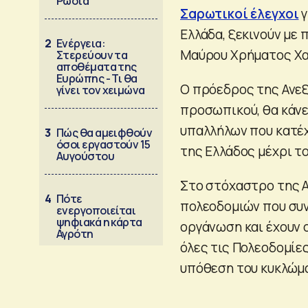
Ρωσία
Σαρωτικοί έλεγχοι
γ
Ελλάδα, ξεκινούν με
2
Ενέργεια:
Μαύρου Χρήματος Χα
Στερεύουν τα
αποθέματα της
Ευρώπης - Τι θα
Ο πρόεδρος της Ανεξ
γίνει τον χειμώνα
προσωπικού, θα κάνε
υπαλλήλων που κατέχ
3
Πώς θα αμειφθούν
όσοι εργαστούν 15
της Ελλάδος μέχρι το
Αυγούστου
Στο στόχαστρο της Α
4
Πότε
πολεοδομιών που συ
ενεργοποιείται
ψηφιακά η κάρτα
οργάνωση και έχουν ο
Αγρότη
όλες τις Πολεοδομίε
υπόθεση του κυκλώμ