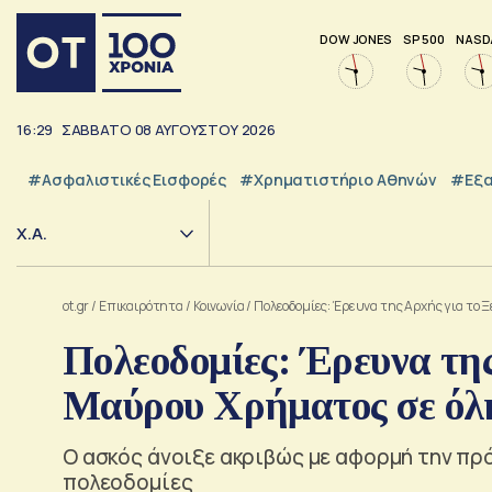
DOW JONES
SP 500
NASD
16:30
ΣΑΒΒΑΤΟ
08
ΑΥΓΟΥΣΤΟΥ
2026
#Ασφαλιστικές Εισφορές
#Χρηματιστήριο Αθηνών
#εξα
Χ.Α.
ot.gr
/
Επικαιρότητα
/
Κοινωνία
/
Πολεοδομίες: Έρευνα της Αρχής για το
Πολεοδομίες: Έρευνα τη
Μαύρου Χρήματος σε όλ
Ο ασκός άνοιξε ακριβώς με αφορμή την π
πολεοδομίες