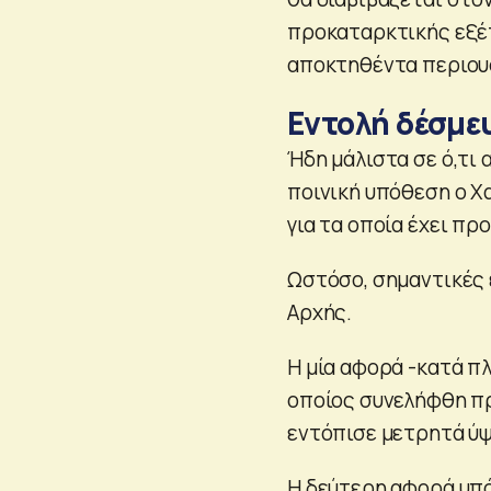
προκαταρκτικής εξέτ
αποκτηθέντα περιουσ
Εντολή δέσμευ
Ήδη μάλιστα σε ό,τι
ποινική υπόθεση ο Χ
για τα οποία έχει π
Ωστόσο, σημαντικές 
Αρχής.
Η μία αφορά -κατά π
οποίος συνελήφθη π
εντόπισε μετρητά ύψ
Η δεύτερη αφορά υπό