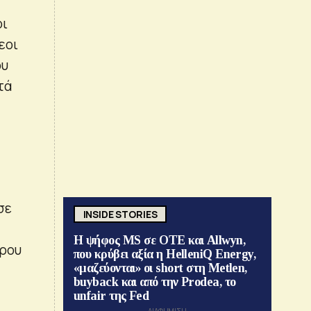
οι
εοι
ου
τά
σε
INSIDE STORIES
Η ψήφος MS σε ΟΤΕ και Allwyn,
ύρου
που κρύβει αξία η HelleniQ Energy,
«μαζεύονται» οι short στη Metlen,
buyback και από την Prodea, το
unfair της Fed