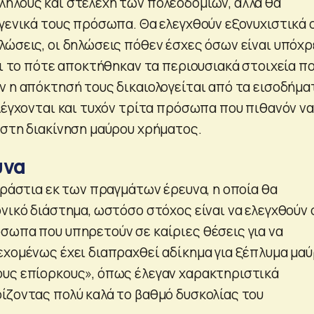
ήλους και στελέχη των πολεοδομιών, αλλά θα
γγενικά τους πρόσωπα. Θα ελεγχθούν εξονυχιστικά 
λώσεις, οι δηλώσεις πόθεν έσχες όσων είναι υπόχρ
αι το πότε αποκτήθηκαν τα περιουσιακά στοιχεία π
ν η απόκτησή τους δικαιολογείται από τα εισοδήμα
ελέγχονται και τυχόν τρίτα πρόσωπα που πιθανόν να
 στη διακίνηση μαύρου χρήματος.
υνα
εράστια εκ των πραγμάτων έρευνα, η οποία θα
νικό διάστημα, ωστόσο στόχος είναι να ελεγχθούν 
σωπα που υπηρετούν σε καίριες θέσεις για να
εχομένως έχει διαπραχθεί αδίκημα για ξέπλυμα μα
υς επίορκους», όπως έλεγαν χαρακτηριστικά
ίζοντας πολύ καλά το βαθμό δυσκολίας του