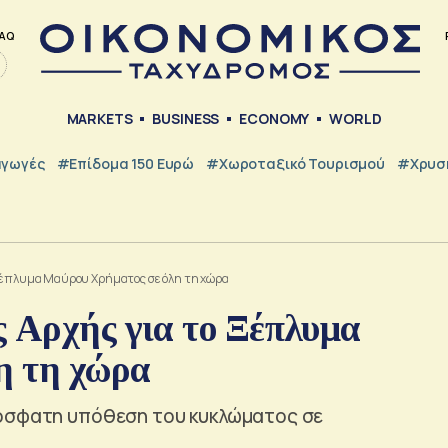
AQ
MARKETS
BUSINESS
ECONOMY
WORLD
γωγές
#Επίδομα 150 Ευρώ
#Χωροταξικό Τουρισμού
#Χρυσή
 Ξέπλυμα Μαύρου Χρήματος σε όλη τη χώρα
ς Αρχής για το Ξέπλυμα
η τη χώρα
ρόσφατη υπόθεση του κυκλώματος σε