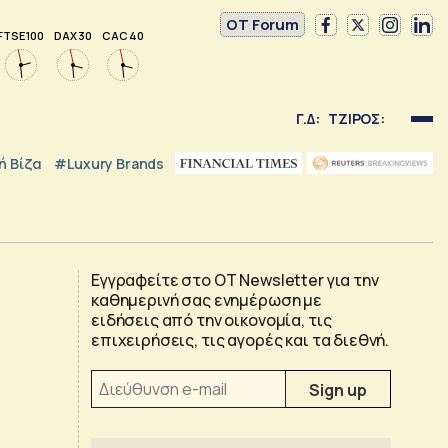
OT Forum
FTSE 100
DAX 30
CAC 40
Γ.Δ:
ΤΖΙΡΟΣ:
 Βίζα
#luxury Brands
Εγγραφείτε στο OT Newsletter για την
καθημερινή σας ενημέρωση με
ειδήσεις από την οικονομία, τις
επιχειρήσεις, τις αγορές και τα διεθνή.