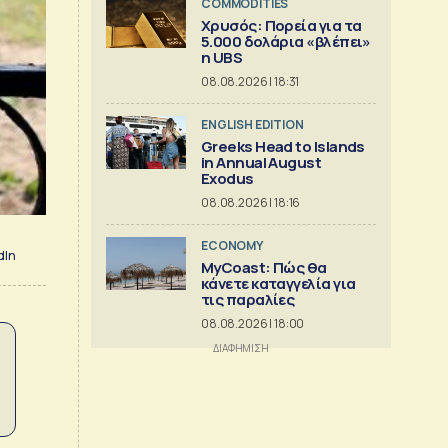
COMMODITIES
Χρυσός: Πορεία για τα
5.000 δολάρια «βλέπει»
η UBS
08.08.2026 | 18:31
ENGLISH EDITION
Greeks Head to Islands
in Annual August
Exodus
08.08.2026 | 18:16
ECONOMY
dIn
MyCoast: Πώς θα
κάνετε καταγγελία για
τις παραλίες
08.08.2026 | 18:00