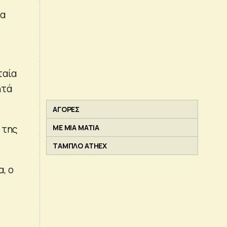
τα
ταία
ητά
ΑΓΟΡΕΣ
 της
ΜΕ ΜΙΑ ΜΑΤΙΑ
ΤΑΜΠΛΟ ATHEX
, ο