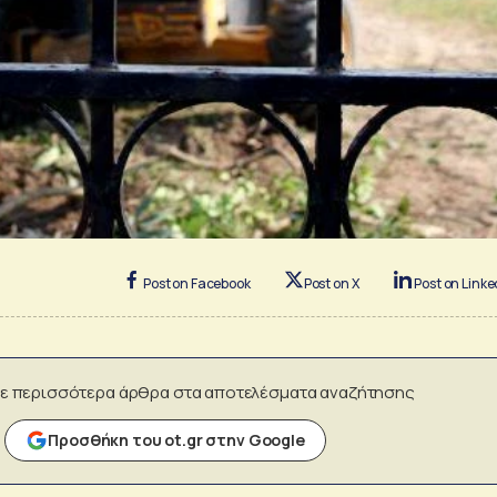
Post on Facebook
Post on X
Post on Linke
ε περισσότερα άρθρα στα αποτελέσματα αναζήτησης
Προσθήκη του ot.gr στην Google