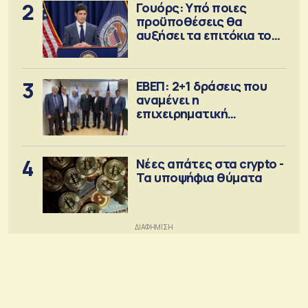
2
Γουόρς: Υπό ποιες
προϋποθέσεις θα
αυξήσει τα επιτόκια τον
Σεπτέμβριο
3
ΕΒΕΠ: 2+1 δράσεις που
αναμένει η
επιχειρηματική
κοινότητα
4
Νέες απάτες στα crypto -
Τα υποψήφια θύματα