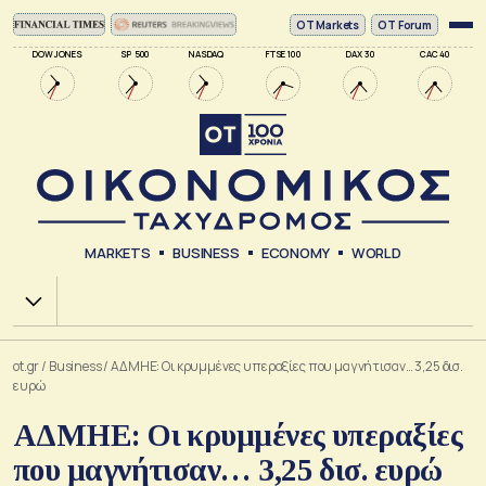
ΟΤ Markets
OT Forum
DOW JONES
SP 500
NASDAQ
FTSE 100
DAX 30
CAC 40
MARKETS
BUSINESS
ECONOMY
WORLD
Χ.Α.
ot.gr
/
Business
/
ΑΔΜΗΕ: Οι κρυμμένες υπεραξίες που μαγνήτισαν… 3,25 δισ.
ευρώ
ΑΔΜΗΕ: Οι κρυμμένες υπεραξίες
που μαγνήτισαν… 3,25 δισ. ευρώ