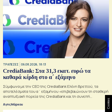
ΤΡΑΠΕΖΕΣ
06.08.2026, 18:13
CrediaBank: Στα 31,3 εκατ. ευρώ τα
καθαρά κέρδη στο α΄ εξάμηνο
Σύμφωνα με την CEO της CrediaBank Ελένη Βρεττού, τα
αποτελέσματα του α΄ εξαμήνου «επιβεβαιώνουν τη σταθερή
αναπτυξιακή πορεία της CrediaBank και τη συνεπή
Cookies
υλοποίηση της στρατηγικής μας»
Αγης Μάρκου