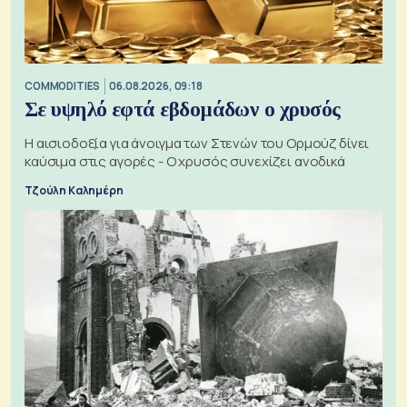
COMMODITIES
06.08.2026, 09:18
Σε υψηλό εφτά εβδομάδων ο χρυσός
Η αισιοδοξία για άνοιγμα των Στενών του Ορμούζ δίνει
καύσιμα στις αγορές - Ο χρυσός συνεχίζει ανοδικά
Τζούλη Καλημέρη