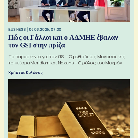
BUSINESS
06.08.2026, 07:00
Πώς οι Γάλλοι και ο ΑΔΜΗΕ έβαλαν
τον GSI στην πρίζα
Το παρασκήνιο για τον GSI – Ο μεθοδικός Μανουσάκης,
το πείσμα Meridiam και Nexans – Ο ρόλος του Μακρόν
Χρήστος Κολώνας