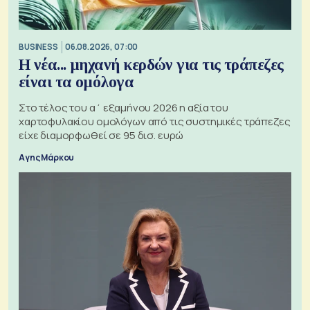
BUSINESS
06.08.2026, 07:00
Η νέα... μηχανή κερδών για τις τράπεζες
είναι τα ομόλογα
Στο τέλος του α΄ εξαμήνου 2026 η αξία του
χαρτοφυλακίου ομολόγων από τις συστημικές τράπεζες
είχε διαμορφωθεί σε 95 δισ. ευρώ
Αγης Μάρκου