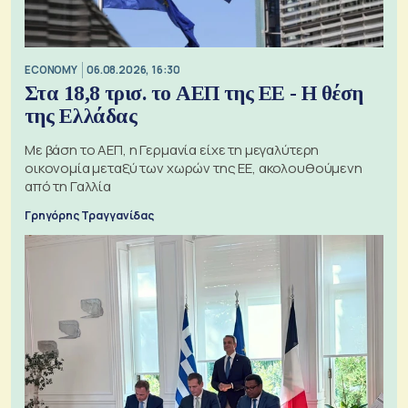
ECONOMY
06.08.2026, 16:30
Στα 18,8 τρισ. το ΑΕΠ της ΕΕ - Η θέση
της Ελλάδας
Με βάση το ΑΕΠ, η Γερμανία είχε τη μεγαλύτερη
οικονομία μεταξύ των χωρών της ΕΕ, ακολουθούμενη
από τη Γαλλία
Γρηγόρης Τραγγανίδας