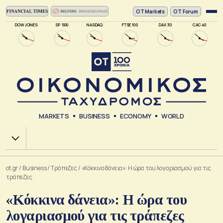
ΟΤ Markets
OT Forum
DOW JONES
SP 500
NASDAQ
FTSE 100
DAX 30
CAC 40
MARKETS
BUSINESS
ECONOMY
WORLD
Χ.Α.
ot.gr
/
Business
/
Τράπεζες
/
«Κόκκινα δάνεια»: Η ώρα του λογαριασμού για τις
τράπεζες
«Κόκκινα δάνεια»: Η ώρα του
λογαριασμού για τις τράπεζες