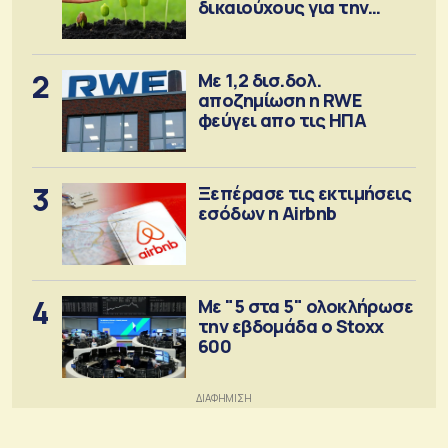
δικαιούχους για την
αγορά λιπασμάτων
2
Με 1,2 δισ.δολ.
αποζημίωση η RWE
φεύγει απο τις ΗΠΑ
3
Ξεπέρασε τις εκτιμήσεις
εσόδων η Airbnb
4
Με "5 στα 5" ολοκλήρωσε
την εβδομάδα ο Stoxx
600