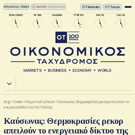
ΟΤ Markets
OT Forum
DOW JONES
SP 500
NASDAQ
FTSE 100
DAX 30
CAC 40
MARKETS
BUSINESS
ECONOMY
WORLD
Χ.Α.
ot.gr
/
Green
/
Κλιματική αλλαγή
/
Καύσωνας: Θερμοκρασίες ρεκορ απειλούν το
ενεργειακό δίκτυο της Γαλλίας
Καύσωνας: Θερμοκρασίες ρεκορ
απειλούν το ενεργειακό δίκτυο της