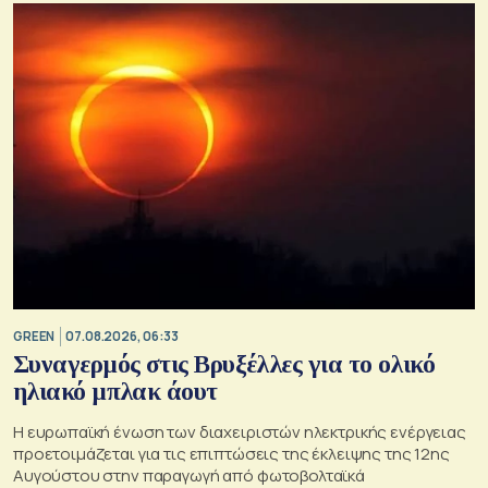
GREEN
07.08.2026, 06:33
Συναγερμός στις Βρυξέλλες για το ολικό
ηλιακό μπλακ άουτ
Η ευρωπαϊκή ένωση των διαχειριστών ηλεκτρικής ενέργειας
προετοιμάζεται για τις επιπτώσεις της έκλειψης της 12ης
Αυγούστου στην παραγωγή από φωτοβολταϊκά