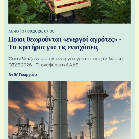
AGRO
07.08.2026, 07:00
Ποιοι θεωρούνται «ενεργοί αγρότες» -
Τα κριτήρια για τις ενισχύσεις
Όσα αλλάζουν με τον «ενεργό αγρότη» στις δηλώσεις
ΟΣΔΕ 2026 - Τι αναφέρει η ΑΑΔΕ
Ανθή Γεωργίου