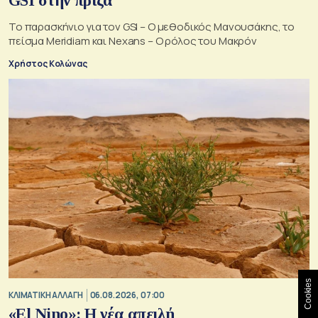
GSI στην πρίζα
Το παρασκήνιο για τον GSI – Ο μεθοδικός Μανουσάκης, το
πείσμα Meridiam και Nexans – Ο ρόλος του Μακρόν
Χρήστος Κολώνας
Cookies
ΚΛΙΜΑΤΙΚΗ ΑΛΛΑΓΗ
06.08.2026, 07:00
«El Nino»: Η νέα απειλή