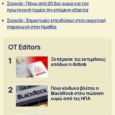
Σχοινάς: Πάνω από 20 δισ. ευρώ για τον
πρωτογενή τομέα την επόμενη εξαετία
Σχοινάς: Σημαντικές επενδύσεις στην αγροτική
παραγωγή στην Ημαθία
OT Editors
1
Ξεπέρασε τις εκτιμήσεις
εσόδων η Airbnb
2
Ποιο κίνδυνο βλέπει η
BlackRock στην πώληση
ευρώ από τις ΗΠΑ