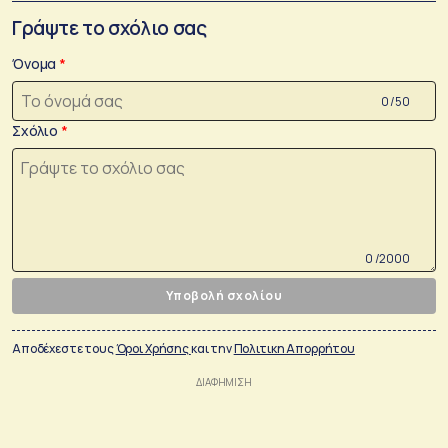
Γράψτε το σχόλιο σας
Όνομα
0 /50
Σχόλιο
0 /2000
Υποβολή σχολίου
Αποδέχεστε τους
Όροι Χρήσης
και την
Πολιτικη Απορρήτου