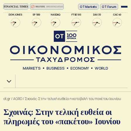
ΟΤ Markets
OT Forum
DOW JONES
SP 500
NASDAQ
FTSE 100
DAX 30
CAC 40
MARKETS
BUSINESS
ECONOMY
WORLD
Χ.Α.
ot.gr
/
AGRO
/
Σχοινάς: Στην τελική ευθεία η καταβολή του πακέτου Ιουνίου
Σχοινάς: Στην τελική ευθεία οι
πληρωμές του «πακέτου» Ιουνίου