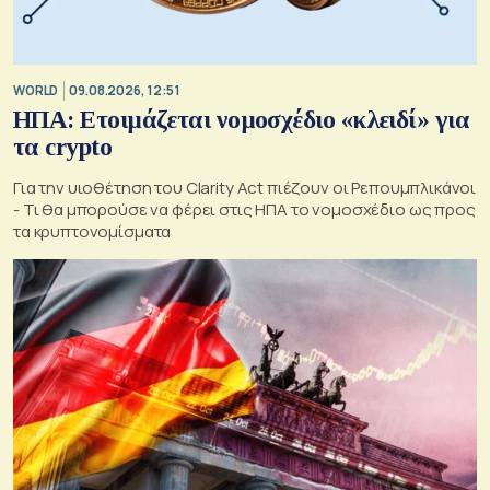
WORLD
09.08.2026, 12:51
ΗΠΑ: Ετοιμάζεται νομοσχέδιο «κλειδί» για
τα crypto
Για την υιοθέτηση του Clarity Act πιέζουν οι Ρεπουμπλικάνοι
- Τι θα μπορούσε να φέρει στις ΗΠΑ το νομοσχέδιο ως προς
τα κρυπτονομίσματα