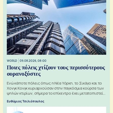
WORLD
09.08.2026, 08:00
Ποιες πόλεις χτίζουν τους περισσότερους
ουρανοξύστες
Ενώ κάποτε πόλεις όπως η Νέα Υόρκη, το Σικάγο και το
Χονγκ Κονγκ κυριαρχούσαν στην παγκόσμια κούρσα των
ψηλών κτιρίων, σήμερα το επίκεντρο έχει μετατοπιστεί
προς την Ασία
Ευθύμιος Τσιλιόπουλος