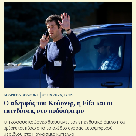
BUSINESS OF SPORT
09.08.2026, 17:15
Ο αδερφός του Κούσνερ, η Fifa και οι
επενδύσεις στο ποδόσφαιρο
Ο Τζόσουα Κούσνερ διευθύνει τον επενδυτικό όμιλο που
βρίσκεται πίσω από το σχέδιο αγοράς μειοψηφικού
μεριδίου στο Παγκόσμιο Κύπελλο