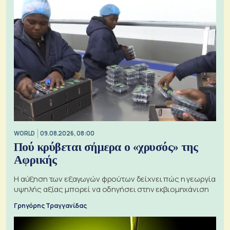
WORLD
09.08.2026, 08:00
Πού κρύβεται σήμερα ο «χρυσός» της
Αφρικής
Η αύξηση των εξαγωγών φρούτων δείχνει πώς η γεωργία
υψηλής αξίας μπορεί να οδηγήσει στην εκβιομηχάνιση
Γρηγόρης Τραγγανίδας