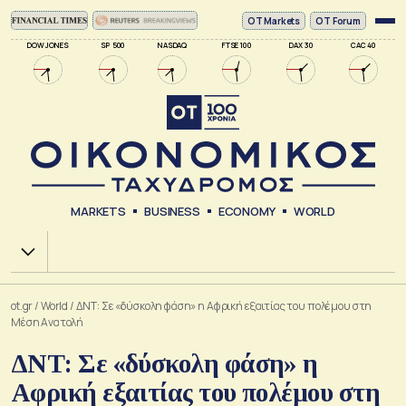
ΟΤ Markets
OT Forum
DOW JONES
SP 500
NASDAQ
FTSE 100
DAX 30
CAC 40
MARKETS
BUSINESS
ECONOMY
WORLD
Χ.Α.
ot.gr
/
World
/
ΔΝΤ: Σε «δύσκολη φάση» η Αφρική εξαιτίας του πολέμου στη
Μέση Ανατολή
ΔΝΤ: Σε «δύσκολη φάση» η
Αφρική εξαιτίας του πολέμου στη