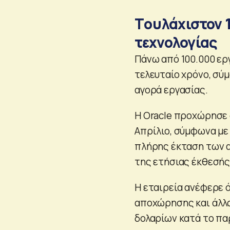
Tουλάχιστον 
τεχνολογίας
Πάνω από 100.000 ερ
τελευταίο χρόνο, σύ
αγορά εργασίας.
Η Oracle προχώρησε 
Απρίλιο, σύμφωνα με
πλήρης έκταση των α
της ετήσιας έκθεσής
Η εταιρεία ανέφερε 
αποχώρησης και άλλα
δολαρίων κατά το πα