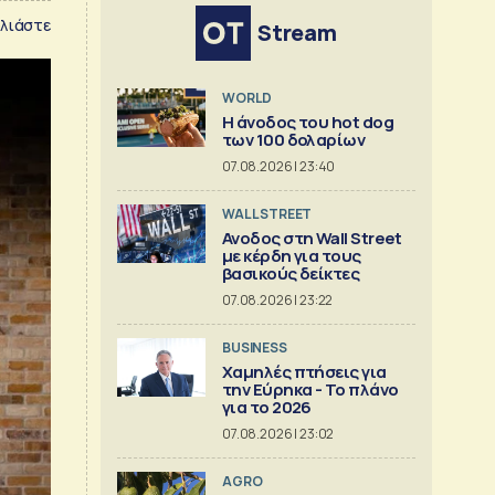
λιάστε
Stream
WORLD
Η άνοδος του hot dog
των 100 δολαρίων
07.08.2026 | 23:40
WALL STREET
Ανοδος στη Wall Street
με κέρδη για τους
βασικούς δείκτες
07.08.2026 | 23:22
BUSINESS
Χαμηλές πτήσεις για
την Εύρηκα - Το πλάνο
για το 2026
07.08.2026 | 23:02
AGRO