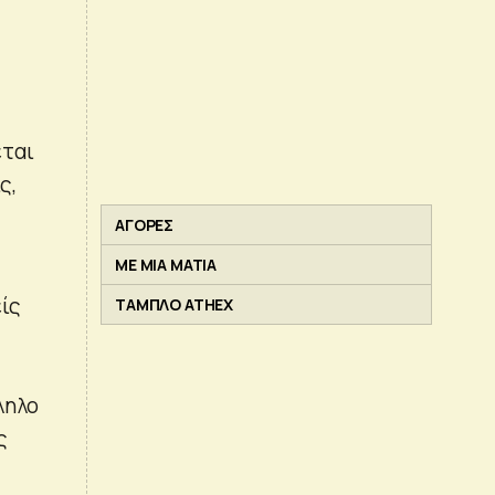
εται
ς,
ΑΓΟΡΕΣ
ΜΕ ΜΙΑ ΜΑΤΙΑ
ίς
ΤΑΜΠΛΟ ATHEX
ληλο
ς