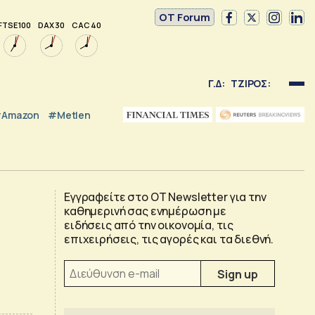
OT Forum
FTSE 100
DAX 30
CAC 40
Γ.Δ:
ΤΖΙΡΟΣ:
Amazon
#Metlen
Εγγραφείτε στο OT Newsletter για την
καθημερινή σας ενημέρωση με
ειδήσεις από την οικονομία, τις
επιχειρήσεις, τις αγορές και τα διεθνή.