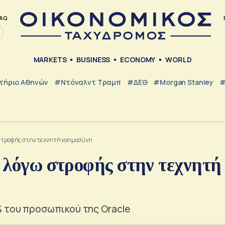
AQ
MARKETS
BUSINESS
ECONOMY
WORLD
τήριο Αθηνών
#Ντόναλντ Τραμπ
#ΔΕΘ
#Morgan Stanley
#
 στροφής στην τεχνητή νοημοσύνη
ς λόγω στροφής στην τεχνητή
% του προσωπικού της Oracle