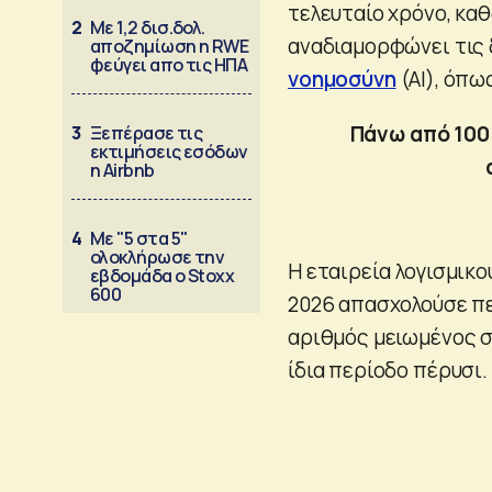
τελευταίο χρόνο, κα
2
Με 1,2 δισ.δολ.
αναδιαμορφώνει τις 
αποζημίωση η RWE
φεύγει απο τις ΗΠΑ
νοημοσύνη
(AI), όπω
Πάνω από 100
3
Ξεπέρασε τις
εκτιμήσεις εσόδων
η Airbnb
4
Με "5 στα 5"
ολοκλήρωσε την
Η εταιρεία λογισμικο
εβδομάδα ο Stoxx
600
2026 απασχολούσε πε
αριθμός μειωμένος σ
ίδια περίοδο πέρυσι.