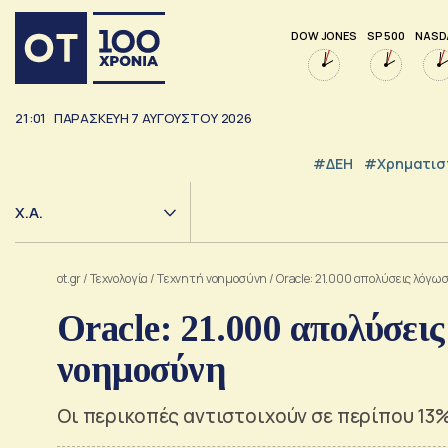
DOW JONES
SP 500
NASD
21:01
ΠΑΡΑΣΚΕΥΉ
7
ΑΥΓΟΎΣΤΟΥ
2026
#ΔΕΗ
#Χρηματισ
Χ.Α.
ot.gr
/
Τεχνολογία
/
Tεχνητή νοημοσύνη
/
Oracle: 21.000 απολύσεις λόγω
Oracle: 21.000 απολύσει
νοημοσύνη
Οι περικοπές αντιστοιχούν σε περίπου 13