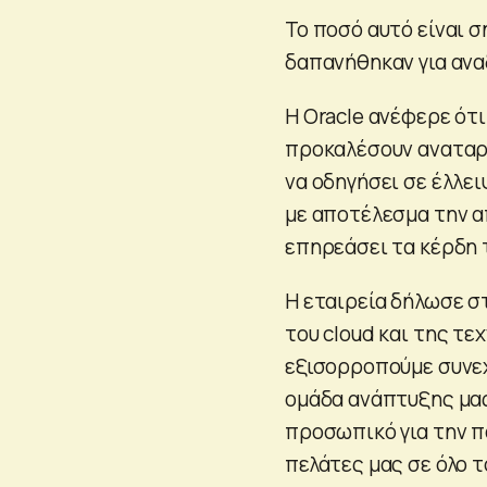
Το ποσό αυτό είναι σ
δαπανήθηκαν για ανα
Η Oracle ανέφερε ότ
προκαλέσουν αναταρα
να οδηγήσει σε έλλε
με αποτέλεσμα την 
επηρεάσει τα κέρδη 
Η εταιρεία δήλωσε σ
του cloud και της τε
εξισορροπούμε συνε
ομάδα ανάπτυξης μας
προσωπικό για την π
πελάτες μας σε όλο τ