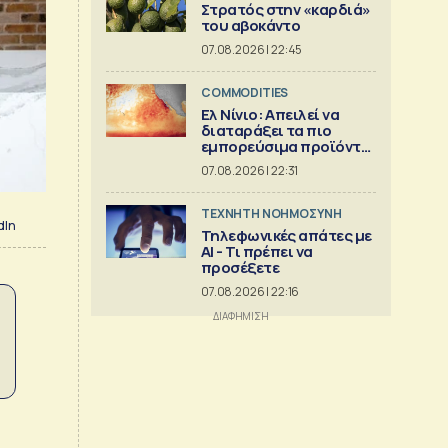
Στρατός στην «καρδιά»
του αβοκάντο
07.08.2026 | 22:45
COMMODITIES
Ελ Νίνιο: Απειλεί να
διαταράξει τα πιο
εμπορεύσιμα προϊόντα
στον κόσμο
07.08.2026 | 22:31
TΕΧΝΗΤΗ ΝΟΗΜΟΣΥΝΗ
dIn
Τηλεφωνικές απάτες με
ΑΙ - Τι πρέπει να
προσέξετε
07.08.2026 | 22:16