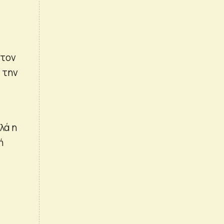
 τον
 την
λά η
ή