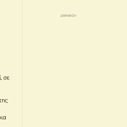
, σε
της
ρια