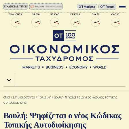
ΟΤ Markets
OT Forum
DOW JONES
SP 500
NASDAQ
FTSE 100
DAX 30
CAC 40
MARKETS
BUSINESS
ECONOMY
WORLD
Χ.Α.
ot.gr
/
Επικαιρότητα
/
Πολιτική
/
Βουλή: Ψηφίζεται ο νέος κώδικας τοπικής
αυτοδιοίκησης
Βουλή: Ψηφίζεται ο νέος Κώδικας
Τοπικής Αυτοδιοίκησης