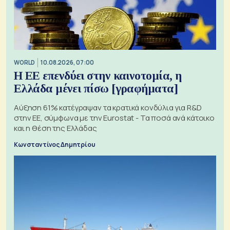
WORLD
10.08.2026, 07:00
Η ΕΕ επενδύει στην καινοτομία, η
Ελλάδα μένει πίσω [γραφήματα]
Αύξηση 61% κατέγραψαν τα κρατικά κονδύλια για R&D
στην ΕΕ, σύμφωνα με την Eurostat - Τα ποσά ανά κάτοικο
και η θέση της Ελλάδας
Κωνσταντίνος Δημητρίου