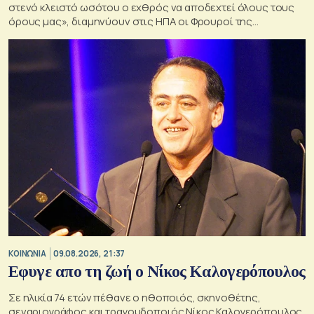
στενό κλειστό ωσότου ο εχθρός να αποδεχτεί όλους τους
όρους μας», διαμηνύουν στις ΗΠΑ οι Φρουροί της
Επανάστασης.
ΚΟΙΝΩΝΙΑ
09.08.2026, 21:37
Εφυγε απο τη ζωή ο Νίκος Καλογερόπουλος
Σε ηλικία 74 ετών πέθανε ο ηθοποιός, σκηνοθέτης,
σεναριογράφος και τραγουδοποιός Νίκος Καλογερόπουλος.