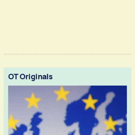
OT Originals