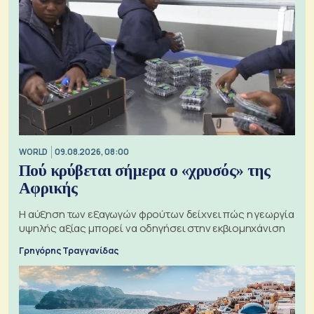
WORLD
09.08.2026, 08:00
Πού κρύβεται σήμερα ο «χρυσός» της
Αφρικής
Η αύξηση των εξαγωγών φρούτων δείχνει πώς η γεωργία
υψηλής αξίας μπορεί να οδηγήσει στην εκβιομηχάνιση
Γρηγόρης Τραγγανίδας