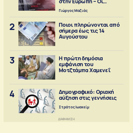
στην Ευρώπη – Οι
προειδοποιήσεις
Γιώργος Μαζιάς
2
Ποιοι πληρώνονται από
σήμερα έως τις 14
Αυγούστου
3
Η πρώτη δημόσια
εμφάνιση του
Μοτζτάμπα Χαμενεΐ
4
Δημογραφικό: Οριακή
αύξηση στις γεννήσεις
Στράτος Ιωακείμ