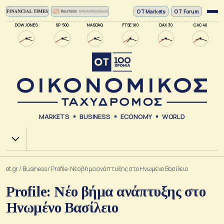
ΟΤ Markets
OT Forum
DOW JONES
SP 500
NASDAQ
FTSE 100
DAX 30
CAC 40
MARKETS
BUSINESS
ECONOMY
WORLD
Χ.Α.
ot.gr
/
Business
/
Profile: Νέο βήμα ανάπτυξης στο Ηνωμένο Βασίλειο
Profile: Νέο βήμα ανάπτυξης στο
Ηνωμένο Βασίλειο