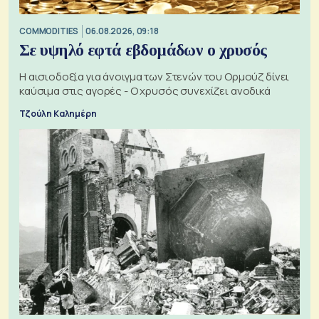
COMMODITIES
06.08.2026, 09:18
Σε υψηλό εφτά εβδομάδων ο χρυσός
Η αισιοδοξία για άνοιγμα των Στενών του Ορμούζ δίνει
καύσιμα στις αγορές - Ο χρυσός συνεχίζει ανοδικά
Τζούλη Καλημέρη