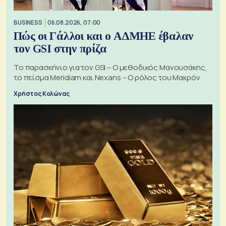
BUSINESS
06.08.2026, 07:00
Πώς οι Γάλλοι και ο ΑΔΜΗΕ έβαλαν
τον GSI στην πρίζα
Το παρασκήνιο για τον GSI – Ο μεθοδικός Μανουσάκης,
το πείσμα Meridiam και Nexans – Ο ρόλος του Μακρόν
Χρήστος Κολώνας