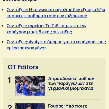
Συντάξεις: Η κοινωνική ασφάλιση δεν εξασφαλίζει
επαρκές εισόδημα στους συνταξιούχους
Συντάξεις χηρείας: Το ΣτΕ επιμένει στην
χορήγηση μιας εθνικής σύνταξης
Συντάξεις: Ανοίγει ο δρόμος για τη χορήγησή τους
«μέσα σε έναν μήνα»
OT Editors
1
Απροσδόκητη αύξηση
των παραγγελιών στη
γερμανική βιομηχανία
2
Γουόρς: Υπό ποιες