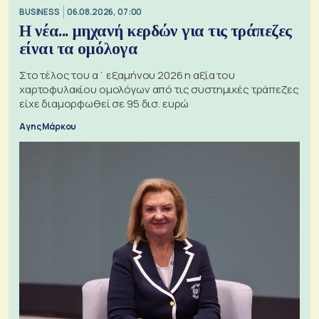
BUSINESS
06.08.2026, 07:00
Η νέα... μηχανή κερδών για τις τράπεζες
είναι τα ομόλογα
Στο τέλος του α΄ εξαμήνου 2026 η αξία του
χαρτοφυλακίου ομολόγων από τις συστημικές τράπεζες
είχε διαμορφωθεί σε 95 δισ. ευρώ
Αγης Μάρκου