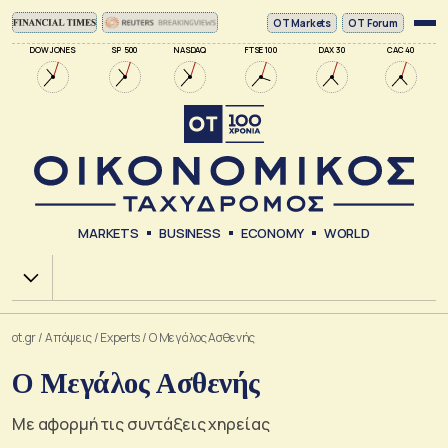
ΟΤ Markets
OT Forum
DOW JONES
SP 500
NASDAQ
FTSE 100
DAX 30
CAC 40
MARKETS
BUSINESS
ECONOMY
WORLD
Χ.Α.
ot.gr
/
Απόψεις
/
Experts
/
Ο Μεγάλος Ασθενής
Ο Μεγάλος Ασθενής
Με αφορμή τις συντάξεις χηρείας