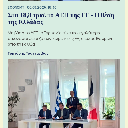
ECONOMY
06.08.2026, 16:30
Στα 18,8 τρισ. το ΑΕΠ της ΕΕ - Η θέση
της Ελλάδας
Με βάση το ΑΕΠ, η Γερμανία είχε τη μεγαλύτερη
οικονομία μεταξύ των χωρών της ΕΕ, ακολουθούμενη
από τη Γαλλία
Γρηγόρης Τραγγανίδας