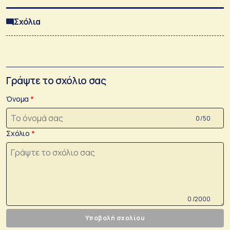
Σχόλια
Γράψτε το σχόλιο σας
Όνομα
0 /50
Σχόλιο
0 /2000
Υποβολή σχολίου