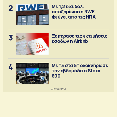
2
Με 1,2 δισ.δολ.
αποζημίωση η RWE
φεύγει απο τις ΗΠΑ
3
Ξεπέρασε τις εκτιμήσεις
εσόδων η Airbnb
4
Με "5 στα 5" ολοκλήρωσε
την εβδομάδα ο Stoxx
600