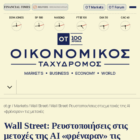
ΟΤ Markets
OT Forum
DOW JONES
SP 500
NASDAQ
FTSE 100
DAX 30
CAC 40
MARKETS
BUSINESS
ECONOMY
WORLD
Χ.Α.
ot.gr
/
Markets
/
Wall Street
/
Wall Street: Ρευστοποιήσεις στις μετοχές της AI
«φρέναραν» τις μετοχές
Wall Street: Ρευστοποιήσεις στις
μετοχές της AI «φρέναραν» τις