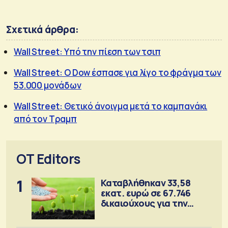
Σχετικά άρθρα:
Wall Street: Υπό την πίεση των τσιπ
Wall Street: Ο Dow έσπασε για λίγο το φράγμα των
53.000 μονάδων
Wall Street: Θετικό άνοιγμα μετά το καμπανάκι
από τον Τραμπ
OT Editors
1
Καταβλήθηκαν 33,58
εκατ. ευρώ σε 67.746
δικαιούχους για την
αγορά λιπασμάτων