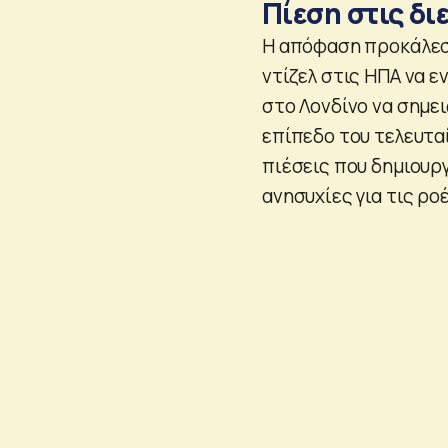
Πίεση στις δι
Η απόφαση προκάλεσε
ντίζελ στις ΗΠΑ να ε
στο Λονδίνο να σημε
επίπεδο του τελευτα
πιέσεις που δημιουργ
ανησυχίες για τις ρο