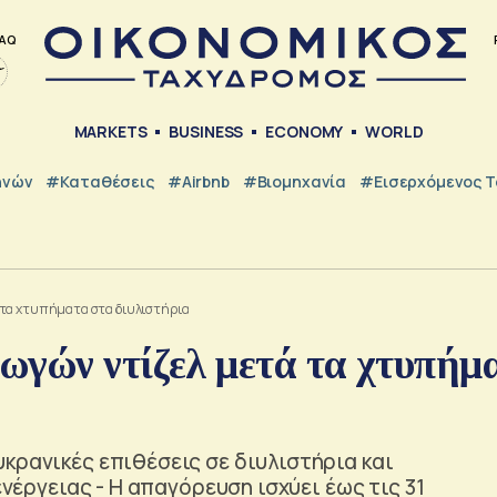
AQ
MARKETS
BUSINESS
ECONOMY
WORLD
ηνών
#Καταθέσεις
#Airbnb
#Βιομηχανία
#εισερχόμενος Τ
 τα χτυπήματα στα διυλιστήρια
ωγών ντίζελ μετά τα χτυπήμ
κρανικές επιθέσεις σε διυλιστήρια και
ενέργειας - Η απαγόρευση ισχύει έως τις 31