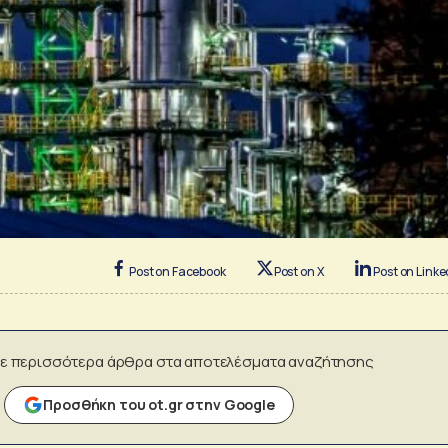
Post on Facebook
Post on X
Post on Linke
ε περισσότερα άρθρα στα αποτελέσματα αναζήτησης
Προσθήκη του ot.gr στην Google