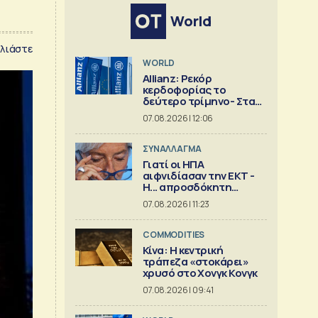
World
λιάστε
WORLD
Allianz: Ρεκόρ
κερδοφορίας το
δεύτερο τρίμηνο- Στα
4,87 δισ. τα λειτουργικά
07.08.2026 | 12:06
κέρδη του ομίλου
ΣΥΝΑΛΛΑΓΜΑ
Γιατί οι ΗΠΑ
αιφνιδίασαν την ΕΚΤ -
Η... απροσδόκητη
κίνηση
07.08.2026 | 11:23
COMMODITIES
Κίνα: Η κεντρική
τράπεζα «στοκάρει»
χρυσό στο Χονγκ Κονγκ
07.08.2026 | 09:41