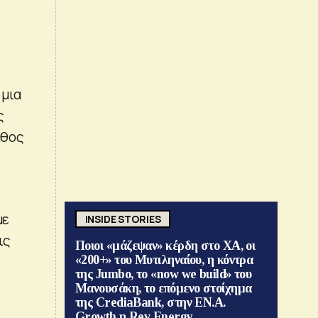
 μια
ς
άθος
με
INSIDE STORIES
ις
Ποιοι «μάζεψαν» κέρδη στο ΧΑ, οι
«200+» του Μυτιληναίου, η κόντρα
της Jumbo, το «now we build» του
Μανουσάκη, το επόμενο στοίχημα
της CrediaBank, στην ΕΝ.Α.
Growth η Rev Energy