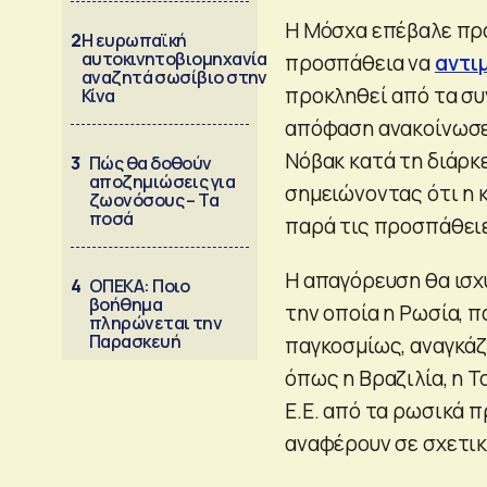
Η Μόσχα επέβαλε προ
2
Η ευρωπαϊκή
αυτοκινητοβιομηχανία
προσπάθεια να
αντι
αναζητά σωσίβιο στην
προκληθεί από τα συ
Κίνα
απόφαση ανακοίνωσε
Νόβακ κατά τη διάρκ
3
Πώς θα δοθούν
αποζημιώσεις για
σημειώνοντας ότι η 
ζωονόσους – Τα
ποσά
παρά τις προσπάθει
Η απαγόρευση θα ισχύ
4
ΟΠΕΚΑ: Ποιο
βοήθημα
την οποία η Ρωσία, 
πληρώνεται την
Παρασκευή
παγκοσμίως, αναγκάζ
όπως η Βραζιλία, η Τ
Ε.Ε. από τα ρωσικά π
αναφέρουν σε σχετικό