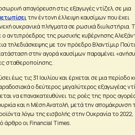
σωρινή απαγόρευση στις εξαγωγές ντίζελ, σε μια
μετωπίσει
την έντονη έλλειψη καυσίμων που έχει
νεχή ουκρανικά πλήγματα σε ρωσικά διυλιστήρια. 
 ο αντιπρόεδρος της ρωσικής κυβέρνησης Αλεξάν
εια τηλεδιάσκεψης με τον πρόεδρο Βλαντίμιρ Πούτι
κατάσταση στην αγορά καυσίμων παραμένει «ανήσ
ες σταθεροποίησης.
σει έως τις 31 Ιουλίου και έρχεται σε μια περίοδο 
παραδοσιακά ο δεύτερος μεγαλύτερος εξαγωγέας ντ
εται να επανακατευθύνει τις ροές της προς αγορέ
ουρκία και η Μέση Ανατολή, μετά την απομάκρυνση 
ροϊόντα λόγω της εισβολής στην Ουκρανία το 2022,
 άρθρο οι Financial Times.