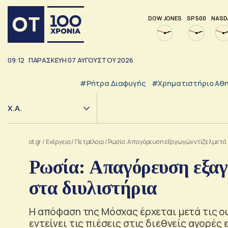
DOW JONES
SP 500
NASD
09:12
ΠΑΡΑΣΚΕΥΗ
07
ΑΥΓΟΥΣΤΟΥ
2026
#ρήτρα Διαφυγής
#Χρηματιστήριο Αθ
Χ.Α.
ot.gr
/
Ενέργεια
/
Πετρέλαιο
/
Ρωσία: Απαγόρευση εξαγωγών ντίζελ μετά
Ρωσία: Απαγόρευση εξαγ
στα διυλιστήρια
Η απόφαση της Μόσχας έρχεται μετά τις ου
εντείνει τις πιέσεις στις διεθνείς αγορές 