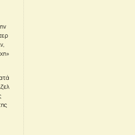
Την
τερ
ν,
υχη»
κατά
ίζελ
ς
της