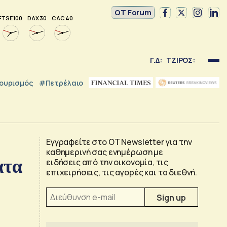
OT Forum
FTSE 100
DAX 30
CAC 40
Γ.Δ:
ΤΖΙΡΟΣ:
ουρισμός
#Πετρέλαιο
Εγγραφείτε στο OT Newsletter για την
καθημερινή σας ενημέρωση με
ατα
ειδήσεις από την οικονομία, τις
επιχειρήσεις, τις αγορές και τα διεθνή.