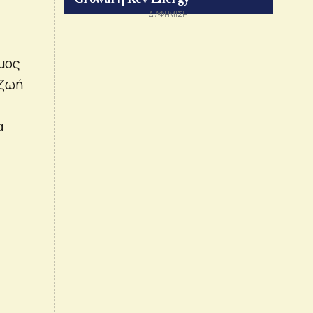
εμος
 ζωή
α