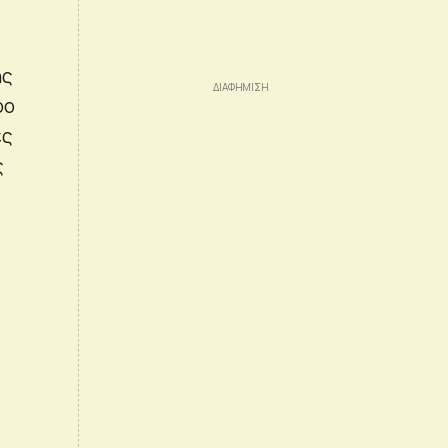
ής
ρο
ες
ς