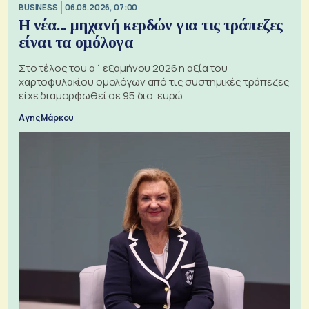
BUSINESS
06.08.2026, 07:00
Η νέα... μηχανή κερδών για τις τράπεζες
είναι τα ομόλογα
Στο τέλος του α΄ εξαμήνου 2026 η αξία του
χαρτοφυλακίου ομολόγων από τις συστημικές τράπεζες
είχε διαμορφωθεί σε 95 δισ. ευρώ
Αγης Μάρκου