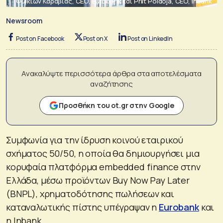
Φωκίων Καραβίας, CEO, Eurobank και Priit Poldoja, CEO, Inbank
Newsroom
Post on Facebook
Post on X
Post on LinkedIn
Ανακαλύψτε περισσότερα άρθρα στα αποτελέσματα
αναζήτησης
Προσθήκη του ot.gr στην Google
Συμφωνία για την ίδρυση κοινού εταιρικού
σχήματος 50/50, η οποία θα δημιουργήσει μια
κορυφαία πλατφόρμα embedded finance στην
Ελλάδα, μέσω προϊόντων Buy Now Pay Later
(BNPL), χρηματοδότησης πωλήσεων και
καταναλωτικής πίστης υπέγραψαν η
Eurobank
και
η Inbank.