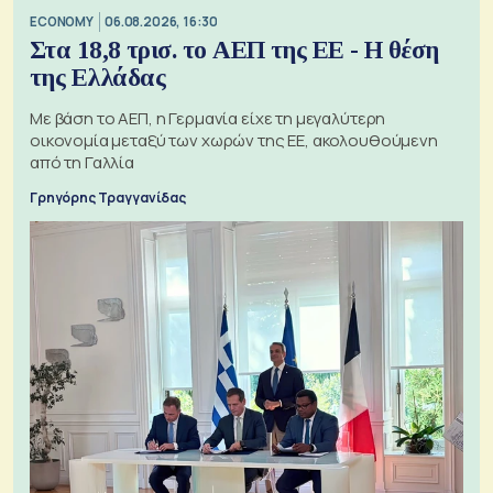
ECONOMY
06.08.2026, 16:30
Στα 18,8 τρισ. το ΑΕΠ της ΕΕ - Η θέση
της Ελλάδας
Με βάση το ΑΕΠ, η Γερμανία είχε τη μεγαλύτερη
οικονομία μεταξύ των χωρών της ΕΕ, ακολουθούμενη
από τη Γαλλία
Γρηγόρης Τραγγανίδας