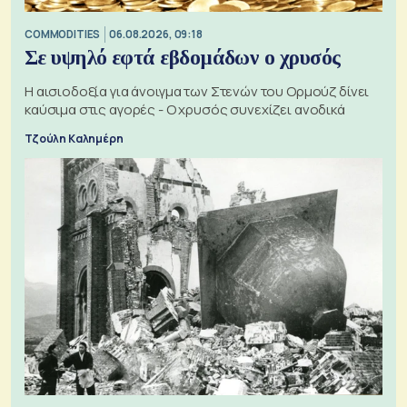
COMMODITIES
06.08.2026, 09:18
Σε υψηλό εφτά εβδομάδων ο χρυσός
Η αισιοδοξία για άνοιγμα των Στενών του Ορμούζ δίνει
καύσιμα στις αγορές - Ο χρυσός συνεχίζει ανοδικά
Τζούλη Καλημέρη