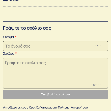
Γράψτε το σχόλιο σας
Όνομα
0 /50
Σχόλιο
0 /2000
Υποβολή σχολίου
Αποδέχεστε τους
Όροι Χρήσης
και την
Πολιτικη Απορρήτου