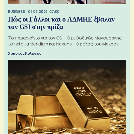
BUSINESS
06.08.2026, 07:00
Πώς οι Γάλλοι και ο ΑΔΜΗΕ έβαλαν
τον GSI στην πρίζα
Το παρασκήνιο για τον GSI – Ο μεθοδικός Μανουσάκης,
το πείσμα Meridiam και Nexans – Ο ρόλος του Μακρόν
Χρήστος Κολώνας