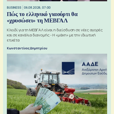
BUSINESS
06.08.2026, 07:00
Πώς το ελληνικό γιαούρτι θα
«χρυσώσει» τη ΜΕΒΓΑΛ
Κλειδί για τη ΜΕΒΓΑΛ είναι η διείσδυση σε νέες αγορές
και σε κανάλια διανομής - Η «μάχη» με την ιδιωτική
ετικέτα
Κωνσταντίνος Δημητρίου