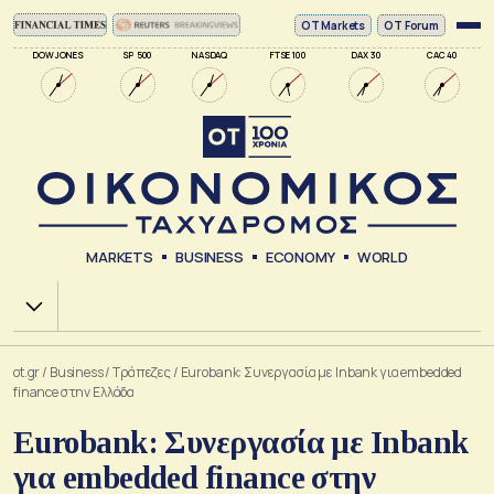
ΟΤ Markets
OT Forum
DOW JONES
SP 500
NASDAQ
FTSE 100
DAX 30
CAC 40
MARKETS
BUSINESS
ECONOMY
WORLD
Χ.Α.
ot.gr
/
Business
/
Τράπεζες
/
Eurobank: Συνεργασία με Inbank για embedded
finance στην Ελλάδα
Eurobank: Συνεργασία με Inbank
για embedded finance στην