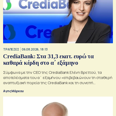
ΤΡΑΠΕΖΕΣ
06.08.2026, 18:13
CrediaBank: Στα 31,3 εκατ. ευρώ τα
καθαρά κέρδη στο α΄ εξάμηνο
Σύμφωνα με την CEO της CrediaBank Ελένη Βρεττού, τα
αποτελέσματα του α΄ εξαμήνου «επιβεβαιώνουν τη σταθερή
αναπτυξιακή πορεία της CrediaBank και τη συνεπή
υλοποίηση της στρατηγικής μας»
Αγης Μάρκου