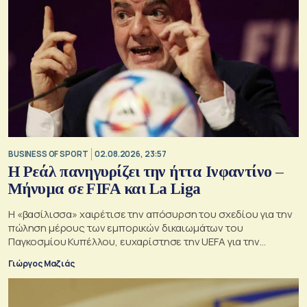
BUSINESS OF SPORT
02.08.2026, 23:57
Η Ρεάλ πανηγυρίζει την ήττα Ινφαντίνο –
Μήνυμα σε FIFA και La Liga
Η «βασίλισσα» χαιρέτισε την απόσυρση του σχεδίου για την
πώληση μέρους των εμπορικών δικαιωμάτων του
Παγκοσμίου Κυπέλλου, ευχαρίστησε την UEFA για την
αντίστασή της και συνέδεσε την υπόθεση με τη δική της
Γιώργος Μαζιάς
πολυετή σύγκρουση για τη συμφωνία της La Liga με το
επενδυτικό ταμείο CVC.