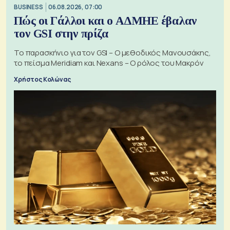
BUSINESS
06.08.2026, 07:00
Πώς οι Γάλλοι και ο ΑΔΜΗΕ έβαλαν
τον GSI στην πρίζα
Το παρασκήνιο για τον GSI – Ο μεθοδικός Μανουσάκης,
το πείσμα Meridiam και Nexans – Ο ρόλος του Μακρόν
Χρήστος Κολώνας