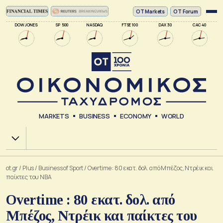
ΟΤ Markets
OT Forum
DOW JONES
SP 500
NASDAQ
FTSE 100
DAX 30
CAC 40
MARKETS
BUSINESS
ECONOMY
WORLD
Χ.Α.
ot.gr
/
Plus
/
Business of Sport
/
Overtime : 80 εκατ. δολ. από Μπέζος, Ντρέικ και
παίκτες του ΝΒΑ
Overtime : 80 εκατ. δολ. από
Μπέζος, Ντρέικ και παίκτες του