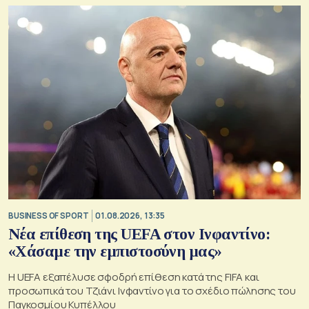
οικονομική πρόταση στον Μοχάμεντ Σαλάχ.
BUSINESS OF SPORT
01.08.2026, 13:35
Νέα επίθεση της UEFA στον Ινφαντίνο:
«Χάσαμε την εμπιστοσύνη μας»
Η UEFA εξαπέλυσε σφοδρή επίθεση κατά της FIFA και
προσωπικά του Τζιάνι Ινφαντίνο για το σχέδιο πώλησης του
Παγκοσμίου Κυπέλλου