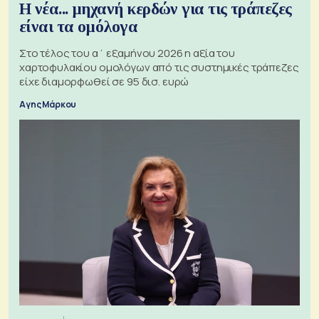
Η νέα... μηχανή κερδών για τις τράπεζες
είναι τα ομόλογα
Στο τέλος του α΄ εξαμήνου 2026 η αξία του
χαρτοφυλακίου ομολόγων από τις συστημικές τράπεζες
είχε διαμορφωθεί σε 95 δισ. ευρώ
Αγης Μάρκου