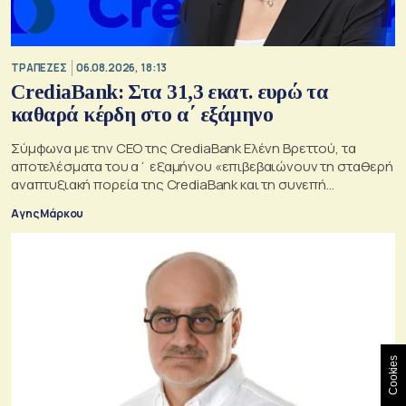
ΤΡΑΠΕΖΕΣ
06.08.2026, 18:13
CrediaBank: Στα 31,3 εκατ. ευρώ τα
καθαρά κέρδη στο α΄ εξάμηνο
Σύμφωνα με την CEO της CrediaBank Ελένη Βρεττού, τα
αποτελέσματα του α΄ εξαμήνου «επιβεβαιώνουν τη σταθερή
αναπτυξιακή πορεία της CrediaBank και τη συνεπή
υλοποίηση της στρατηγικής μας»
Αγης Μάρκου
Cookies