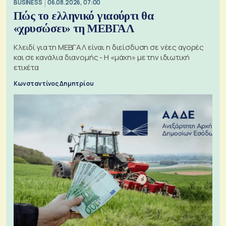
BUSINESS
06.08.2026, 07:00
Πώς το ελληνικό γιαούρτι θα
«χρυσώσει» τη ΜΕΒΓΑΛ
Κλειδί για τη ΜΕΒΓΑΛ είναι η διείσδυση σε νέες αγορές
και σε κανάλια διανομής - Η «μάχη» με την ιδιωτική
ετικέτα
Κωνσταντίνος Δημητρίου