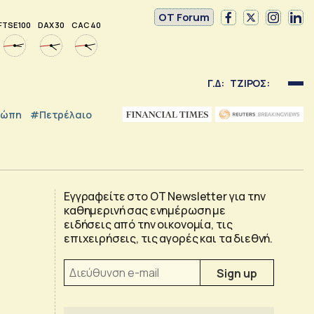
OT Forum
FTSE 100
DAX 30
CAC 40
Γ.Δ:
ΤΖΙΡΟΣ:
ρώπη
#Πετρέλαιο
Εγγραφείτε στο OT Newsletter για την
καθημερινή σας ενημέρωση με
ειδήσεις από την οικονομία, τις
επιχειρήσεις, τις αγορές και τα διεθνή.