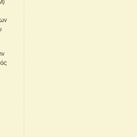
M)
των
υ
ην
γός