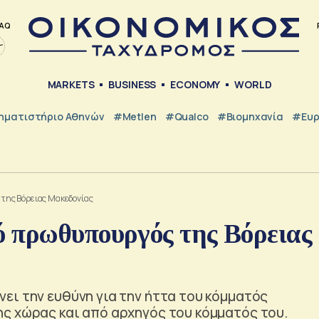
AQ
MARKETS
BUSINESS
ECONOMY
WORLD
ηματιστήριο Αθηνών
#metlen
#Qualco
#Βιομηχανία
#Ευ
της Βόρειας Μακεδονίας
 πρωθυπουργός της Βόρειας
ει την ευθύνη για την ήττα του κόμματός
ς χώρας και από αρχηγός του κόμματός του.