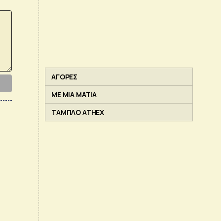
ΑΓΟΡΕΣ
ΜΕ ΜΙΑ ΜΑΤΙΑ
ΤΑΜΠΛΟ ATHEX