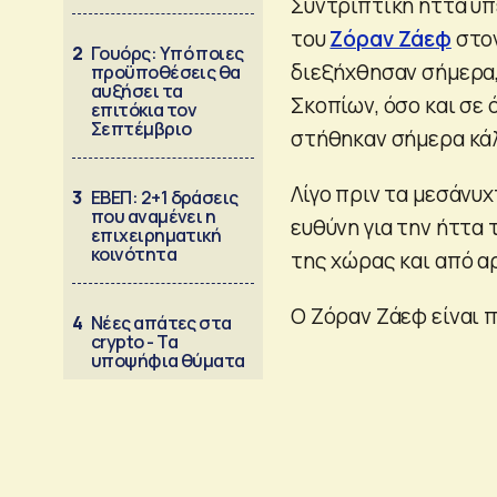
Συντριπτική ήττα υ
του
Ζόραν Ζάεφ
στον
2
Γουόρς: Υπό ποιες
διεξήχθησαν σήμερα,
προϋποθέσεις θα
αυξήσει τα
Σκοπίων, όσο και σε
επιτόκια τον
Σεπτέμβριο
στήθηκαν σήμερα κά
Λίγο πριν τα μεσάνυ
3
ΕΒΕΠ: 2+1 δράσεις
που αναμένει η
ευθύνη για την ήττα
επιχειρηματική
κοινότητα
της χώρας και από α
Ο Ζόραν Ζάεφ είναι 
4
Νέες απάτες στα
crypto - Τα
υποψήφια θύματα