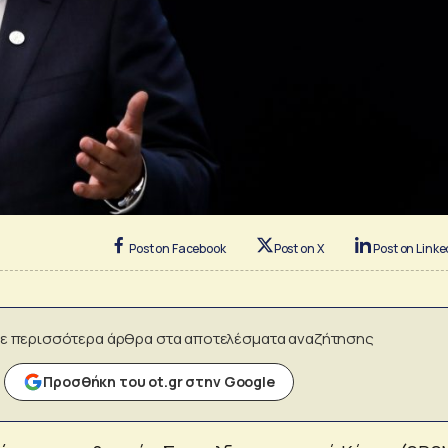
Post on Facebook
Post on X
Post on Linke
ε περισσότερα άρθρα στα αποτελέσματα αναζήτησης
Προσθήκη του ot.gr στην Google