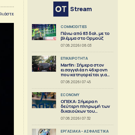
Stream
λιάστε
COMMODITIES
Πάνω από 83 δολ. με το
βλέμμα στο Ορμούζ
07.08.2026 | 08:03
ΕΠΙΚΑΙΡΟΤΗΤΑ
Marfin: Σήμερα στον
εισαγγελέα η 46χρονη
που κατηγορείται για
την φονική επίθεση
07.08.2026 | 07:45
ECONOMY
ΟΠΕΚΑ: Σήμερα η
δεύτερη πληρωμή των
δικαιούχων του
Λογαριασμού Αγροτικής
07.08.2026 | 07:32
Εστίας
ΕΡΓΑΣΙΑΚΑ – ΑΣΦΑΛΙΣΤΙΚΑ