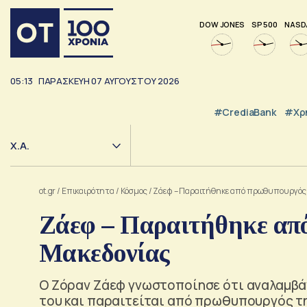
DOW JONES
SP 500
NASD
05:13
ΠΑΡΑΣΚΕΥΗ
07
ΑΥΓΟΥΣΤΟΥ
2026
#CrediaBank
#Χρ
Χ.Α.
ot.gr
/
Επικαιρότητα
/
Κόσμος
/
Ζάεφ – Παραιτήθηκε από πρωθυπουργός 
Ζάεφ – Παραιτήθηκε από
Μακεδονίας
Ο Ζόραν Ζάεφ γνωστοποίησε ότι αναλαμβάν
του και παραιτείται από πρωθυπουργός τη