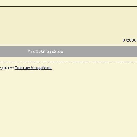
0 /2000
Υποβολή σχολίου
ς
και την
Πολιτικη Απορρήτου