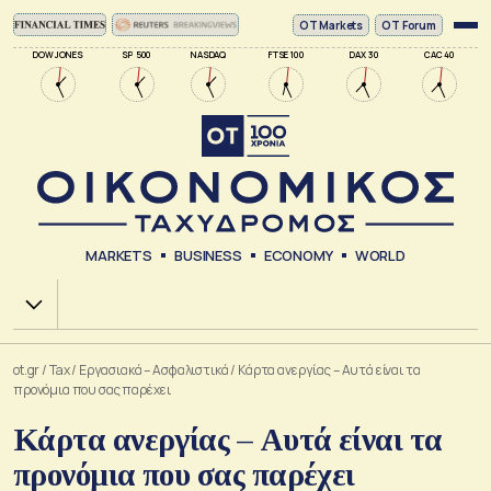
ΟΤ Markets
OT Forum
DOW JONES
SP 500
NASDAQ
FTSE 100
DAX 30
CAC 40
MARKETS
BUSINESS
ECONOMY
WORLD
Χ.Α.
ot.gr
/
Tax
/
Εργασιακά – Ασφαλιστικά
/
Κάρτα ανεργίας – Αυτά είναι τα
προνόμια που σας παρέχει
Κάρτα ανεργίας – Αυτά είναι τα
προνόμια που σας παρέχει