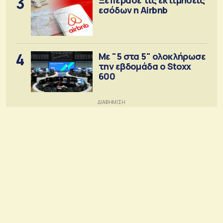
3
εσόδων η Airbnb
4
Με "5 στα 5" ολοκλήρωσε
την εβδομάδα ο Stoxx
600