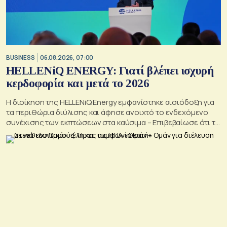
BUSINESS
06.08.2026, 07:00
HELLENiQ ENERGY: Γιατί βλέπει ισχυρή
κερδοφορία και μετά το 2026
Η διοίκηση της HELLENiQ Energy εμφανίστηκε αισιόδοξη για
τα περιθώρια διύλισης και άφησε ανοιχτό το ενδεχόμενο
συνέχισης των εκπτώσεων στα καύσιμα – Επιβεβαίωσε ότι το
γεωτρύπανο θα μπει το 2027 στο Βόρειο Ιόνιο