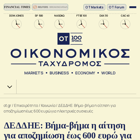
ΟΤ Markets
OT Forum
DOW JONES
SP 500
NASDAQ
FTSE 100
DAX 30
CAC 40
MARKETS
BUSINESS
ECONOMY
WORLD
Χ.Α.
ot.gr
/
Επικαιρότητα
/
Κοινωνία
/
ΔΕΔΔΗΕ: Βήμα-βήμα η αίτηση για
αποζημίωση έως 600 ευρώ για ηλεκτρικές συσκευές
ΔΕΔΔΗΕ: Βήμα-βήμα η αίτηση
για αποζημίωση έως 600 ευρώ για