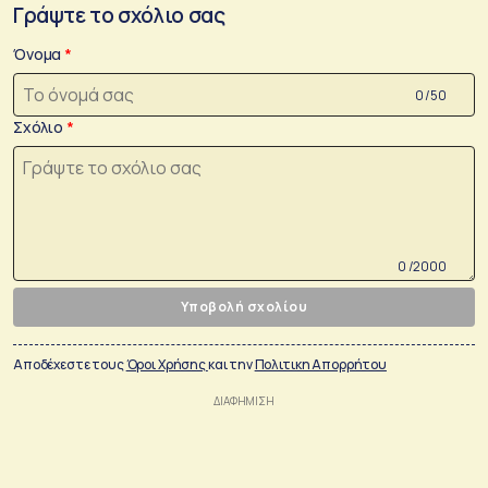
Γράψτε το σχόλιο σας
Όνομα
0 /50
Σχόλιο
0 /2000
Υποβολή σχολίου
Αποδέχεστε τους
Όροι Χρήσης
και την
Πολιτικη Απορρήτου