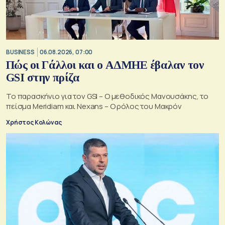
BUSINESS
06.08.2026, 07:00
Πώς οι Γάλλοι και ο ΑΔΜΗΕ έβαλαν τον
GSI στην πρίζα
Το παρασκήνιο για τον GSI – Ο μεθοδικός Μανουσάκης, το
πείσμα Meridiam και Nexans – Ο ρόλος του Μακρόν
Χρήστος Κολώνας