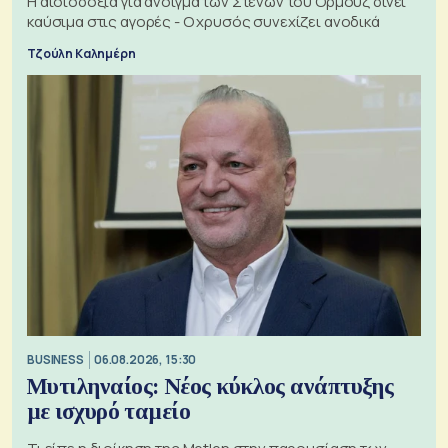
Η αισιοδοξία για άνοιγμα των Στενών του Ορμούζ δίνει
καύσιμα στις αγορές - Ο χρυσός συνεχίζει ανοδικά
Τζούλη Καλημέρη
BUSINESS
06.08.2026, 15:30
Μυτιληναίος: Νέος κύκλος ανάπτυξης
με ισχυρό ταμείο