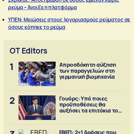
ρεύμα – Άνοιξε η πλατφόρμα
ΥΠΕΝ: Μειώσεις στους λογαριασμούς ρεύματος σε
όσους κόπηκε το ρεύμα
OT Editors
1
Απροσδόκητη αύξηση
των παραγγελιών στη
γερμανική βιομηχανία
2
Γουόρς: Υπό ποιες
προϋποθέσεις θα
αυξήσει τα επιτόκια τον
Σεπτέμβριο
ΕΒΕΠ: 2+1 δράσεις που