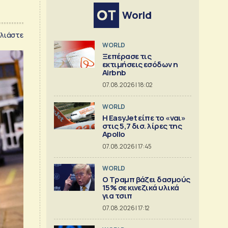
World
λιάστε
WORLD
Ξεπέρασε τις
εκτιμήσεις εσόδων η
Airbnb
07.08.2026 | 18:02
WORLD
Η EasyJet είπε το «ναι»
στις 5,7 δισ. λίρες της
Apollo
07.08.2026 | 17:45
WORLD
Ο Τραμπ βάζει δασμούς
15% σε κινεζικά υλικά
για τσιπ
07.08.2026 | 17:12