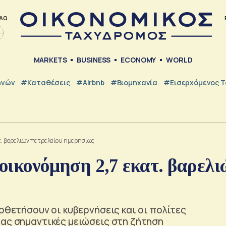
AQ
MARKETS
BUSINESS
ECONOMY
WORLD
ηνών
#Καταθέσεις
#Airbnb
#Βιομηχανία
#εισερχόμενος Τ
ατ. βαρελιών πετρελαίου ημερησίως
ξοικονόμηση 2,7 εκατ. βαρελι
οθετήσουν οι κυβερνήσεις και οι πολίτες
τας σημαντικές μειώσεις στη ζήτηση