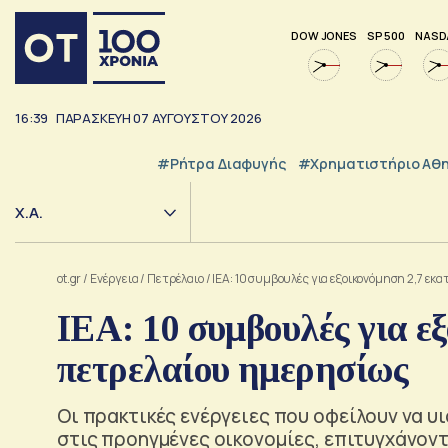
DOW JONES
SP 500
NASD
16:39
ΠΑΡΑΣΚΕΥΗ
07
ΑΥΓΟΥΣΤΟΥ
2026
#ρήτρα Διαφυγής
#Χρηματιστήριο Αθ
Χ.Α.
ot.gr
/
Ενέργεια
/
Πετρέλαιο
/
ΙΕΑ: 10 συμβουλές για εξοικονόμηση 2,7 εκ
ΙΕΑ: 10 συμβουλές για ε
πετρελαίου ημερησίως
Οι πρακτικές ενέργειες που οφείλουν να υι
στις προηγμένες οικονομίες, επιτυγχάνον