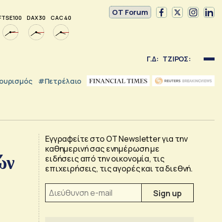
OT Forum
FTSE 100
DAX 30
CAC 40
Γ.Δ:
ΤΖΙΡΟΣ:
ουρισμός
#Πετρέλαιο
Εγγραφείτε στο OT Newsletter για την
καθημερινή σας ενημέρωση με
ών
ειδήσεις από την οικονομία, τις
επιχειρήσεις, τις αγορές και τα διεθνή.