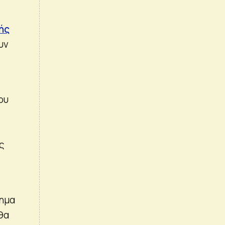
ής
υν
ά
ου
ς
δημα
θα