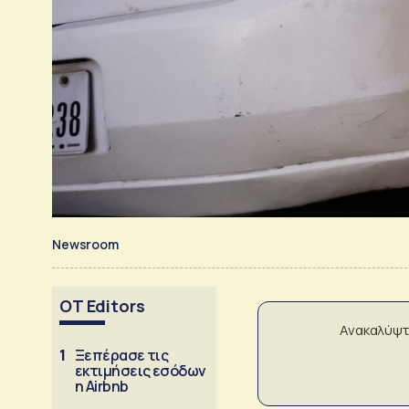
Newsroom
OT Editors
Ανακαλύψτ
1
Ξεπέρασε τις
εκτιμήσεις εσόδων
η Airbnb