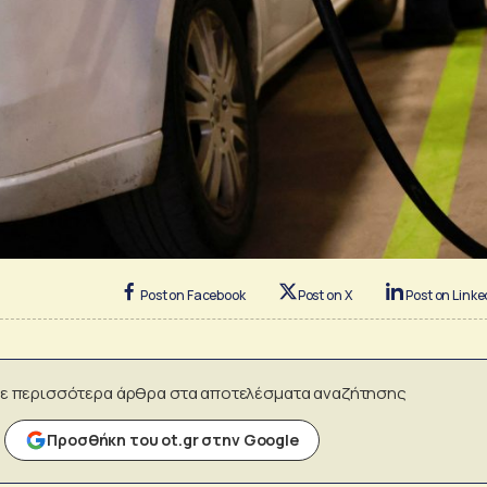
Post on Facebook
Post on X
Post on Linke
ε περισσότερα άρθρα στα αποτελέσματα αναζήτησης
Προσθήκη του ot.gr στην Google