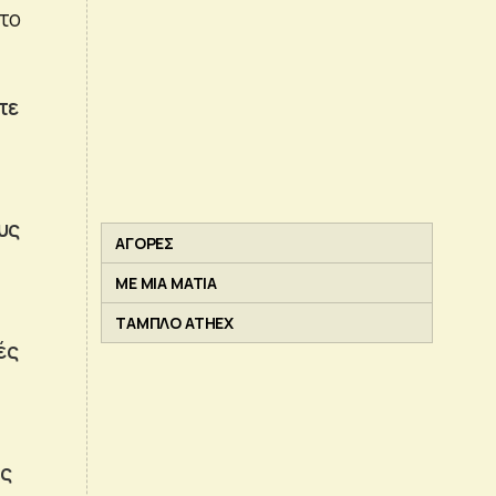
 το
τε
υς
ΑΓΟΡΕΣ
ΜΕ ΜΙΑ ΜΑΤΙΑ
ΤΑΜΠΛΟ ATHEX
ές
ής