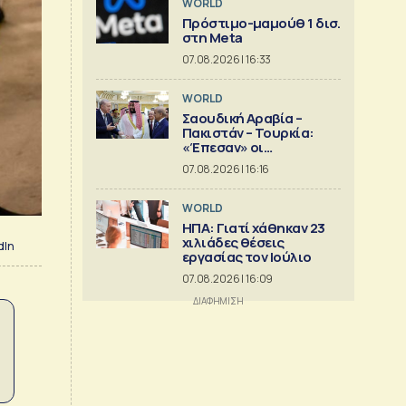
WORLD
Πρόστιμο-μαμούθ 1 δισ.
στη Meta
07.08.2026 | 16:33
WORLD
Σαουδική Αραβία –
Πακιστάν – Τουρκία:
«Έπεσαν» οι
υπογραφές στην «κοινή
07.08.2026 | 16:16
αμυντική συμφωνία της
Μέκκας»
WORLD
ΗΠΑ: Γιατί χάθηκαν 23
χιλιάδες θέσεις
dIn
εργασίας τον Ιούλιο
07.08.2026 | 16:09