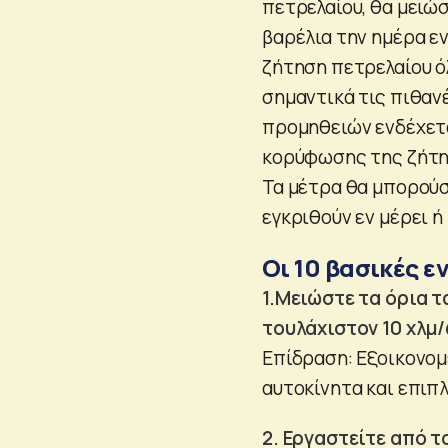
πετρελαίου, θα μειώ
βαρέλια την ημέρα ε
ζήτηση πετρελαίου ό
σημαντικά τις πιθαν
προμηθειών ενδέχετα
κορύφωσης της ζήτησ
Τα μέτρα θα μπορούσ
εγκριθούν εν μέρει ή
Οι 10 βασικές ε
1.Μειώστε τα όρια 
τουλάχιστον 10 χλμ
Επίδραση: Εξοικονομε
αυτοκίνητα και επιπ
2. Εργαστείτε από τ