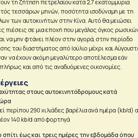
σουν τη ζήτηση πετρελαίου κατά 2,7 εκατομμύρια
ντός τεσσάρων μηνών, ποσότητα ισοδύναμη με τη
λων των αυτοκινήτων στην Κίνα. Αυτό θα μειώσει
ές πιέσεις σε μια εποχή που μεγάλος όγκος ρωσικώ
ι να μην φτάνει πλέον στην αγορά, στην περίοδο
ης του διαστήματος από Ιούλιο μέχρι και Αύγουστ
αν να έχουν ακόμη μεγαλύτερο αποτέλεσμα εάν
 πλήρως και από τις αναδυόμενες οικονομίες.
νέργειες
ταχύτητας στους αυτοκινητόδρομους κατά
/ώρα
ί περίπου 290 χιλιάδες βαρέλια ανά ημέρα (kb/d) 
λέον 140 kb/d από φορτηγά
ο σπίτι έως και τρεις ημέρες την εβδομάδα όπου