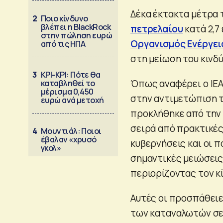
Δέκα έκτακτα μέτρα 
2
Ποιο κίνδυνο
βλέπει η BlackRock
πετρελαίου
κατά 2,7
στην πώληση ευρώ
Οργανισμός Ενέργει
από τις ΗΠΑ
στη μείωση του κινδύ
3
ΚΡΙ-ΚΡΙ: Πότε θα
Όπως αναφέρει ο ΙΕΑ
καταβληθεί το
μέρισμα 0,450
στην αντιμετώπιση τ
ευρώ ανά μετοχή
προκλήθηκε από την
σειρά από πρακτικές
4
Μουντιάλ: Ποιοι
έβαλαν «χρυσό
κυβερνήσεις και οι 
γκολ»
σημαντικές μειώσεις
περιορίζοντας τον κ
Αυτές οι προσπάθειε
των καταναλωτών σε 