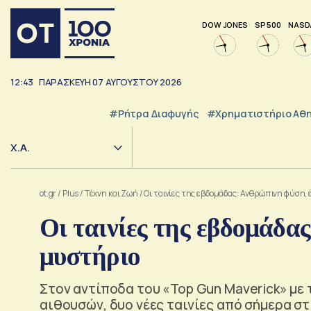
DOW JONES
SP 500
NASD
12:43
ΠΑΡΑΣΚΕΥΗ
07
ΑΥΓΟΥΣΤΟΥ
2026
#ρήτρα Διαφυγής
#Χρηματιστήριο Αθ
Χ.Α.
ot.gr
/
Plus
/
Tέχνη και Ζωή
/
Οι ταινίες της εβδομάδας: Ανθρώπινη φύση,
Οι ταινίες της εβδομάδα
μυστήριο
Στον αντίποδα του «Top Gun Maverick» με
αιθουσών, δυο νέες ταινίες από σήμερα στ