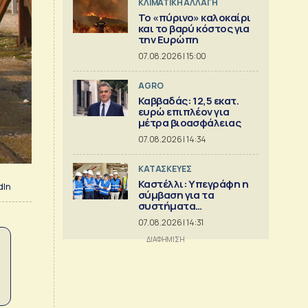
ΚΛΙΜΑΤΙΚΗ ΑΛΛΑΓΗ
Το «πύρινο» καλοκαίρι
και το βαρύ κόστος για
την Ευρώπη
07.08.2026 | 15:00
AGRO
Καββαδάς: 12,5 εκατ.
ευρώ επιπλέον για
μέτρα βιοασφάλειας
07.08.2026 | 14:34
ΚΑΤΑΣΚΕΥΕΣ
Καστέλλι: Υπεγράφη η
dIn
σύμβαση για τα
συστήματα
αεροναυτιλίας
07.08.2026 | 14:31