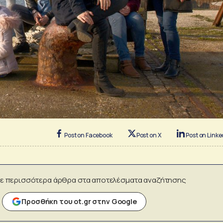
Post on Facebook
Post on X
Post on Linke
ε περισσότερα άρθρα στα αποτελέσματα αναζήτησης
Προσθήκη του ot.gr στην Google