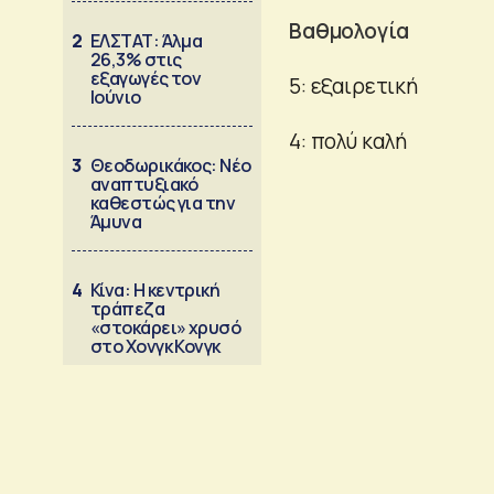
Βαθμολογία
2
ΕΛΣΤΑΤ: Άλμα
26,3% στις
εξαγωγές τον
5: εξαιρετική
Ιούνιο
4: πολύ καλή
3
Θεοδωρικάκος: Νέο
αναπτυξιακό
καθεστώς για την
Άμυνα
4
Κίνα: Η κεντρική
τράπεζα
«στοκάρει» χρυσό
στο Χονγκ Κονγκ