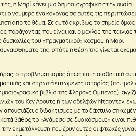
της, η Μαρί κάνει μια δημοσιογραφική στην ουσία
ότι ο νούμερο ένα κανόνας σε αυτές τις περιπτώσε
ίηση από το θέμα. Σε αυτό ακριβώς το σημείο όμως
ς παράγοντας που είναι και ο μοχλός της ταινίας 
ς δυσκολίες του «πραγματικού» κόσμου, η Μαρί
συναισθήματά της, οπότε η θέση της γίνεται ακόμα
ήρας, ο προβληματισμός όπως και η αισθητική αυτ
ατικής και στρωτά ειπωμένης ιστορίας (που μάλ
ημοσιογραφικό βιβλίο της Φλοράνς Ομπενάς), αγγίζ
ινιών του Κεν Λόουτς ή των αδελφών Νταρντέν, εν
ν απουσιάζει ο διδακτισμός με το δάχτυλο σηκωμέν
 κατά βάθος το «Ανάμεσα σε δυο κόσμους» είναι πι
ι την εκμετάλλευση που ζουν αυτές οι φτωχές γυνα