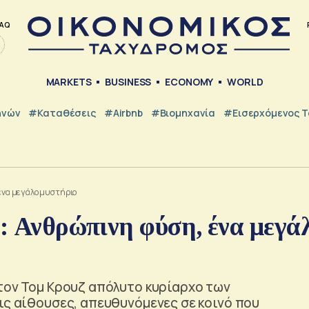
AQ
MARKETS
BUSINESS
ECONOMY
WORLD
ηνών
#Καταθέσεις
#Airbnb
#Βιομηχανία
#εισερχόμενος Τ
 ένα μεγάλο μυστήριο
ς: Ανθρώπινη φύση, ένα μεγά
 τον Τομ Κρουζ απόλυτο κυρίαρχο των
ις αίθουσες, απευθυνόμενες σε κοινό που