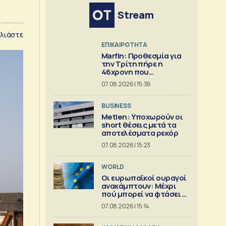
Stream
λιάστε
ΕΠΙΚΑΙΡΟΤΗΤΑ
Marfin: Προθεσμία για
την Τρίτη πήρε η
46χρονη που
κατηγορείται για τον
07.08.2026 | 15:36
εμπρησμό
BUSINESS
Metlen: Υποχωρούν οι
short θέσεις μετά τα
αποτελέσματα ρεκόρ
07.08.2026 | 15:23
WORLD
Οι ευρωπαϊκοί ουραγοί
ανακάμπτουν: Μέχρι
πού μπορεί να φτάσει η
άνοδος;
07.08.2026 | 15:14