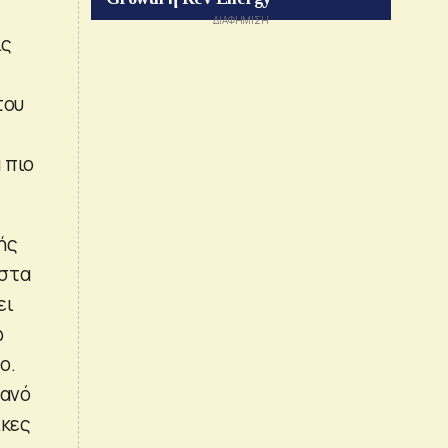
ις
του
 πιο
ής
ιστα
ει
ώ
ο.
θανό
ίκες