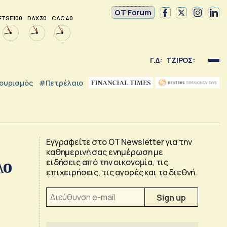
OT Forum
FTSE 100
DAX 30
CAC 40
Γ.Δ:
ΤΖΙΡΟΣ:
ουρισμός
#Πετρέλαιο
Εγγραφείτε στο OT Newsletter για την
καθημερινή σας ενημέρωση με
λο
ειδήσεις από την οικονομία, τις
επιχειρήσεις, τις αγορές και τα διεθνή.