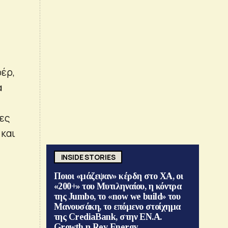
ρέρ,
ά
ίες
 και
INSIDE STORIES
Ποιοι «μάζεψαν» κέρδη στο ΧΑ, οι
«200+» του Μυτιληναίου, η κόντρα
υ
της Jumbo, το «now we build» του
Μανουσάκη, το επόμενο στοίχημα
της CrediaBank, στην ΕΝ.Α.
Growth η Rev Energy