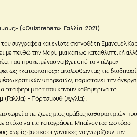
μους» («Ouistreham», Γαλλία, 2021)
 του συγγραφέα και ενίοτε σκηνοθέτη Εμανουέλ Κα
ει με πειθώ την Μαρί, μια κάπως καταθλιπτική αλλ
έα, που προκειμένου να βγει από το «τέλμα»
ψει ως «κατάσκοπος»: ακολουθώντας τις διαδικασ
μέσω κρατικών υπηρεσιών, παριστάνει την άνεργη
ιά στα φέρι μποτ που κάνουν καθημερινά το
 (Γαλλία) – Πόρτσμουθ (Αγγλία).
εισχωρεί στις ζωές μιας ομάδας καθαριστριών πο
 με στόχο να τις καταγράψει. Μπαίνοντας ωστόσο
υς, χωρίς φυσικά οι γυναίκες να γνωρίζουν την