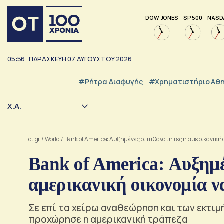
DOW JONES
SP 500
NASD
05:56
ΠΑΡΑΣΚΕΥΗ
07
ΑΥΓΟΥΣΤΟΥ
2026
#ρήτρα Διαφυγής
#Χρηματιστήριο Αθ
Χ.Α.
ot.gr
/
World
/
Bank of America: Αυξημένες οι πιθανότητες η αμερικανική
Bank of America: Αυξημέ
αμερικανική οικονομία ν
Σε επί τα χείρω αναθεώρηση και των εκτιμ
προχώρησε η αμερικανική τράπεζα