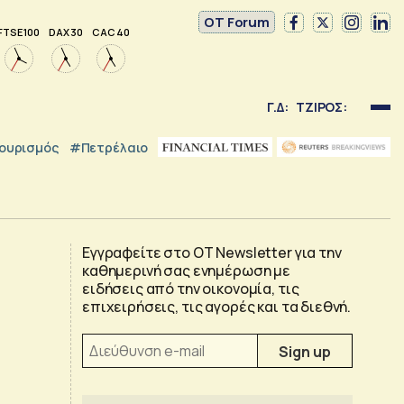
OT Forum
FTSE 100
DAX 30
CAC 40
Γ.Δ:
ΤΖΙΡΟΣ:
ουρισμός
#Πετρέλαιο
Εγγραφείτε στο OT Newsletter για την
καθημερινή σας ενημέρωση με
ειδήσεις από την οικονομία, τις
επιχειρήσεις, τις αγορές και τα διεθνή.