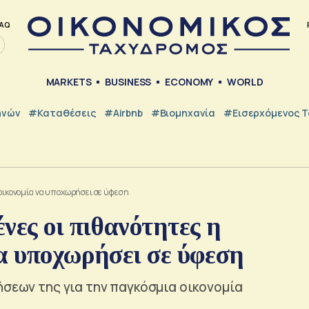
AQ
MARKETS
BUSINESS
ECONOMY
WORLD
ηνών
#Καταθέσεις
#Airbnb
#Βιομηχανία
#εισερχόμενος Τ
 οικονομία να υποχωρήσει σε ύφεση
νες οι πιθανότητες η
α υποχωρήσει σε ύφεση
ήσεων της για την παγκόσμια οικονομία