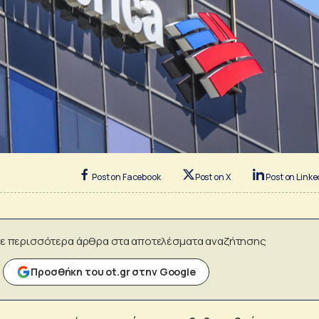
Post on Facebook
Post on X
Post on Linke
ε περισσότερα άρθρα στα αποτελέσματα αναζήτησης
Προσθήκη του ot.gr στην Google