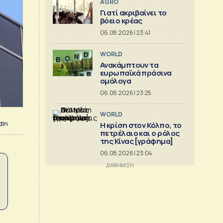
AGRO
Γιατί ακριβαίνει το
βόειο κρέας
06.08.2026 | 23:41
WORLD
Ανακάμπτουν τα
ευρωπαϊκά πράσινα
ομόλογα
06.08.2026 | 23:25
WORLD
dIn
Η κρίση στoν Κόλπο, το
πετρέλαιο και ο ρόλος
της Κίνας [γράφημα]
06.08.2026 | 23:04