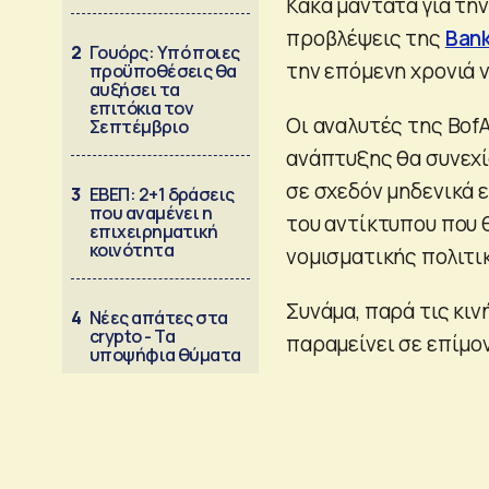
Κακά μαντάτα για την
προβλέψεις της
Bank
2
Γουόρς: Υπό ποιες
την επόμενη χρονιά 
προϋποθέσεις θα
αυξήσει τα
επιτόκια τον
Οι αναλυτές της BofA
Σεπτέμβριο
ανάπτυξης θα συνεχί
σε σχεδόν μηδενικά 
3
ΕΒΕΠ: 2+1 δράσεις
που αναμένει η
του αντίκτυπου που 
επιχειρηματική
κοινότητα
νομισματικής πολιτι
Συνάμα, παρά τις κι
4
Νέες απάτες στα
crypto - Τα
παραμείνει σε επίμον
υποψήφια θύματα