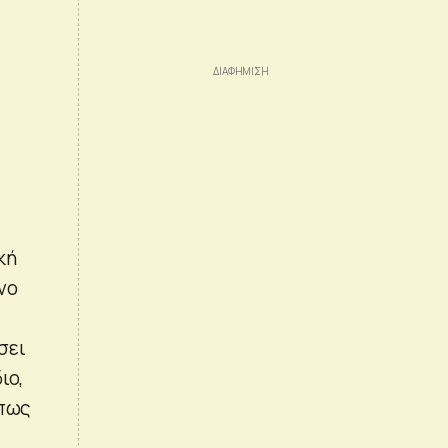
κή
νο
σει
ιο,
 πως