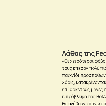
Λάθος της Fe
«Οι χειρότεροι φόβοι
τους έπεσαν πολύ πί
παιχνίδι προσπαθώντ
Χάρις, κατακρίνοντα
επί αρκετούς μήνες η
η πρόβλεψη της BofA
θα ανέβουν «πάνω απ