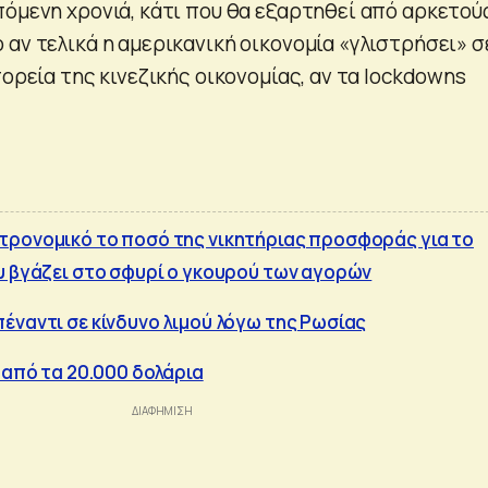
πόμενη χρονιά, κάτι που θα εξαρτηθεί από αρκετού
αν τελικά η αμερικανική οικονομία «γλιστρήσει» σ
πορεία της κινεζικής οικονομίας, αν τα lockdowns
τρονομικό το ποσό της νικητήριας προσφοράς για το
υ βγάζει στο σφυρί ο γκουρού των αγορών
έναντι σε κίνδυνο λιμού λόγω της Ρωσίας
 από τα 20.000 δολάρια