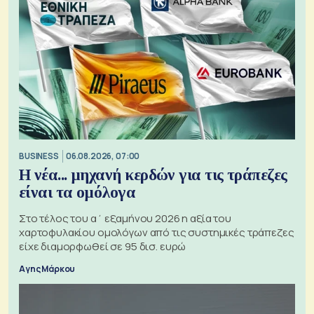
BUSINESS
06.08.2026, 07:00
Η νέα... μηχανή κερδών για τις τράπεζες
είναι τα ομόλογα
Στο τέλος του α΄ εξαμήνου 2026 η αξία του
χαρτοφυλακίου ομολόγων από τις συστημικές τράπεζες
είχε διαμορφωθεί σε 95 δισ. ευρώ
Αγης Μάρκου