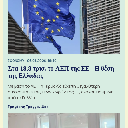
ECONOMY
06.08.2026, 16:30
Στα 18,8 τρισ. το ΑΕΠ της ΕΕ - Η θέση
της Ελλάδας
Με βάση το ΑΕΠ, η Γερμανία είχε τη μεγαλύτερη
οικονομία μεταξύ των χωρών της ΕΕ, ακολουθούμενη
από τη Γαλλία
Γρηγόρης Τραγγανίδας