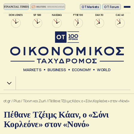
ΟΤ Markets
OT Forum
DOW JONES
SP 500
NASDAQ
FTSE 100
DAX 30
CAC 40
MARKETS
BUSINESS
ECONOMY
WORLD
Χ.Α.
ot.gr
/
Plus
/
Tέχνη και Ζωή
/
Πέθανε Τζέιμς Κάαν, ο «Σόνι Κορλεόνε» στον «Νονό»
Πέθανε Τζέιμς Κάαν, ο «Σόνι
Κορλεόνε» στον «Νονό»