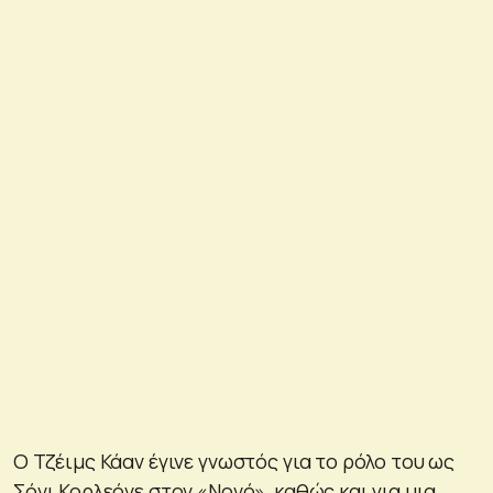
Ο Τζέιμς Κάαν έγινε γνωστός για το ρόλο του ως
Σόνι Κορλεόνε στον «Νονό», καθώς και για μια