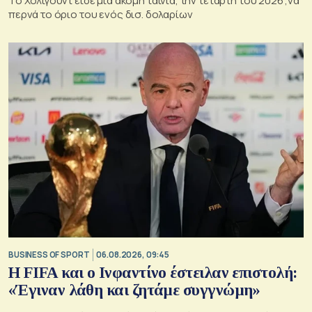
Το Χόλιγουντ είδε μια ακόμη ταινία, την τέταρτη του 2026 ,να
περνά το όριο του ενός δισ. δολαρίων
BUSINESS OF SPORT
06.08.2026, 09:45
Η FIFA και ο Ινφαντίνο έστειλαν επιστολή:
«Έγιναν λάθη και ζητάμε συγγνώμη»