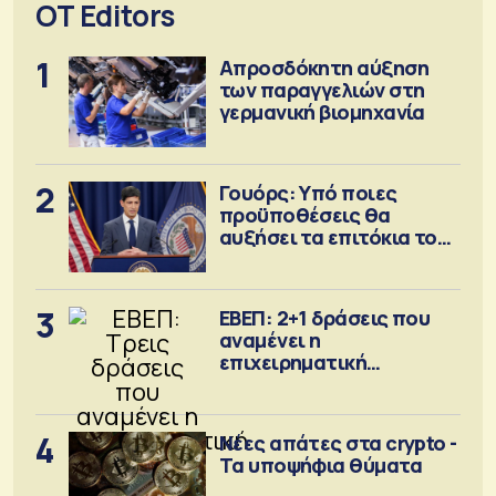
OT Editors
1
Απροσδόκητη αύξηση
των παραγγελιών στη
γερμανική βιομηχανία
2
Γουόρς: Υπό ποιες
προϋποθέσεις θα
αυξήσει τα επιτόκια τον
Σεπτέμβριο
3
ΕΒΕΠ: 2+1 δράσεις που
αναμένει η
επιχειρηματική
κοινότητα
4
Νέες απάτες στα crypto -
Τα υποψήφια θύματα