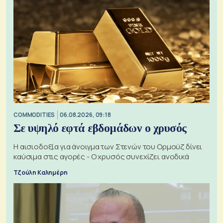
COMMODITIES
06.08.2026, 09:18
Σε υψηλό εφτά εβδομάδων ο χρυσός
Η αισιοδοξία για άνοιγμα των Στενών του Ορμούζ δίνει
καύσιμα στις αγορές - Ο χρυσός συνεχίζει ανοδικά
Τζούλη Καλημέρη