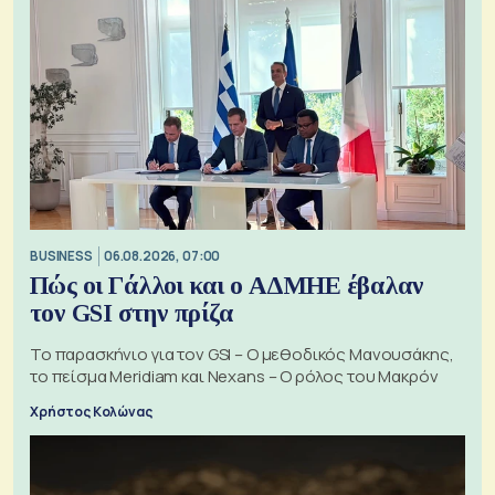
BUSINESS
06.08.2026, 07:00
Πώς οι Γάλλοι και ο ΑΔΜΗΕ έβαλαν
τον GSI στην πρίζα
Το παρασκήνιο για τον GSI – Ο μεθοδικός Μανουσάκης,
το πείσμα Meridiam και Nexans – Ο ρόλος του Μακρόν
Χρήστος Κολώνας