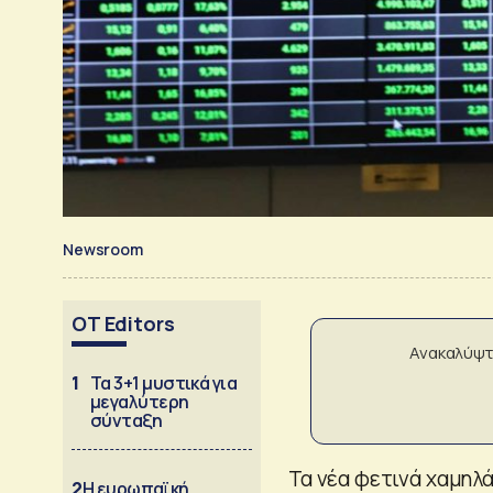
Newsroom
OT Editors
Ανακαλύψτ
1
Τα 3+1 μυστικά για
μεγαλύτερη
σύνταξη
Τα νέα φετινά χαμηλ
2
Η ευρωπαϊκή