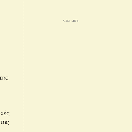
κτης
οχές
 της