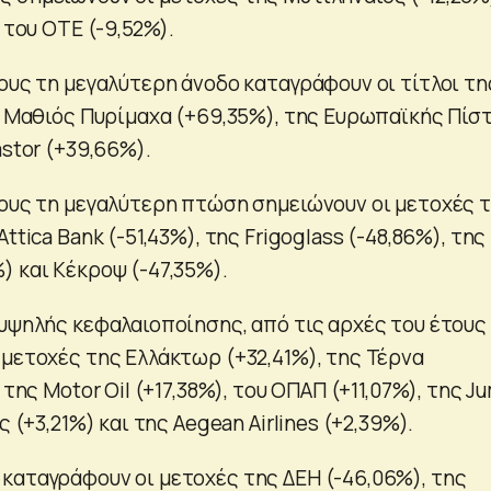
 του ΟΤΕ (-9,52%).
ους τη μεγαλύτερη άνοδο καταγράφουν οι τίτλοι τη
ης Μαθιός Πυρίμαχα (+69,35%), της Ευρωπαϊκής Πίσ
astor (+39,66%).
τους τη μεγαλύτερη πτώση σημειώνουν οι μετοχές 
ttica Bank (-51,43%), της Frigoglass (-48,86%), της
) και Κέκροψ (-47,35%).
 υψηλής κεφαλαιοποίησης, από τις αρχές του έτους
 μετοχές της Ελλάκτωρ (+32,41%), της Τέρνα
 της Motor Oil (+17,38%), του ΟΠΑΠ (+11,07%), της J
ς (+3,21%) και της Aegean Airlines (+2,39%).
καταγράφουν οι μετοχές της ΔΕΗ (-46,06%), της