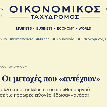
AQ
MARKETS
BUSINESS
ECONOMY
WORLD
ηνών
#Καταθέσεις
#Airbnb
#Βιομηχανία
#εισερχόμενος Τ
τοχές που «αντέχουν»
Οι μετοχές που «αντέχουν»
 αλλά και οι δηλώσεις του πρωθυπουργού
ισε τις πρόωρες εκλογές, έδωσαν «ανάσα»