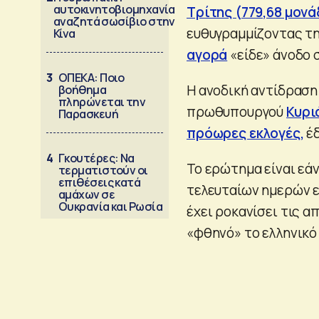
αυτοκινητοβιομηχανία
Τρίτης (779,68 μονά
αναζητά σωσίβιο στην
ευθυγραμμίζοντας τη
Κίνα
αγορά
«είδε» άνοδο 
3
ΟΠΕΚΑ: Ποιο
Η ανοδική αντίδραση
βοήθημα
πληρώνεται την
πρωθυπουργού
Κυρι
Παρασκευή
πρόωρες εκλογές,
έδ
4
Γκουτέρες: Να
Το ερώτημα είναι εάν
τερματιστούν οι
επιθέσεις κατά
τελευταίων ημερών εί
αμάχων σε
Ουκρανία και Ρωσία
έχει ροκανίσει τις α
«φθηνό» το ελληνικό