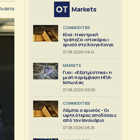
Markets
λιάστε
COMMODITIES
Κίνα: Η κεντρική
τράπεζα «στοκάρει»
χρυσό στο Χονγκ Κονγκ
07.08.2026 | 09:41
MARKETS
Γιεν: «Εξατμίστηκε» η
μισή παρέμβαση ΗΠΑ-
Ιαπωνίας
07.08.2026 | 09:00
COMMODITIES
Λάμπει ο χρυσός - Οι
υψηλότερες αποδόσεις
από τον Ιανουάριο
07.08.2026 | 08:25