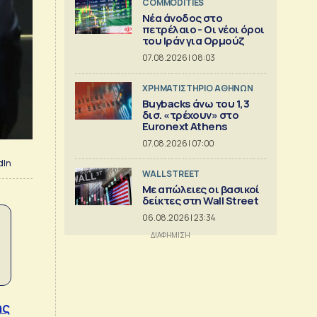
COMMODITIES
Νέα άνοδος στο
πετρέλαιο - Οι νέοι όροι
του Ιράν για Ορμούζ
07.08.2026 | 08:03
XΡΗΜΑΤΙΣΤΗΡΙΟ ΑΘΗΝΩΝ
Buybacks άνω του 1,3
δισ. «τρέχουν» στο
Euronext Athens
07.08.2026 | 07:00
dIn
WALL STREET
Με απώλειες οι βασικοί
δείκτες στη Wall Street
06.08.2026 | 23:34
ης