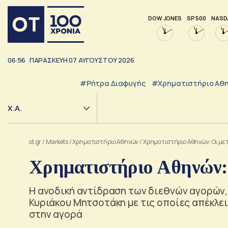
DOW JONES
SP 500
NASD
06:56
ΠΑΡΑΣΚΕΥΗ
07
ΑΥΓΟΥΣΤΟΥ
2026
#ρήτρα Διαφυγής
#Χρηματιστήριο Αθ
Χ.Α.
ot.gr
/
Markets
/
Xρηματιστήριο Αθηνών
/
Χρηματιστήριο Αθηνών: Οι με
Χρηματιστήριο Αθηνών: 
Η ανοδική αντίδραση των διεθνών αγορών,
Κυριάκου Μητσοτάκη με τις οποίες απέκλε
στην αγορά