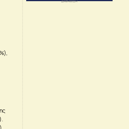
%),
της
).
),