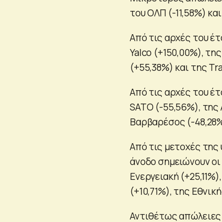
του ΟΛΠ (-11,58%) και
Από τις αρχές του έτ
Yalco (+150,00%), τ
(+55,38%) και της Tr
Από τις αρχές του έ
SATO (-55,56%), της A
Βαρβαρέσος (-48,28%
Από τις μετοχές της
άνοδο σημειώνουν οι
Ενεργειακή (+25,11%),
(+10,71%), της Εθνική
Αντιθέτως απώλειες 