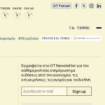
OT Forum
FTSE 100
DAX 30
CAC 40
Γ.Δ:
ΤΖΙΡΟΣ:
ουρισμός
#Πετρέλαιο
Εγγραφείτε στο OT Newsletter για την
καθημερινή σας ενημέρωση με
ειδήσεις από την οικονομία, τις
επιχειρήσεις, τις αγορές και τα διεθνή.