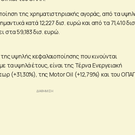
ποίηση της χρηματιστηριακής αγοράς, από τα υψηλ
ημαντικά κατά 12,227 δισ. ευρώ και από τα 71,410 δισ
 στα 59,183 δισ. ευρώ.
 της υψηλής κεφαλαιοποίησης που κινούνται
ε τα υψηλά έτους, είναι της Τέρνα Ενεργειακή
τωρ (+31,30%), της Motor Oil (+12,79%) και του ΟΠΑ