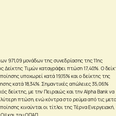
ων 971,09 μονάδων της συνεδρίασης της 11ης
ός Δείκτης Τιμών καταγράφει πτώση 17,40%. Ο δεί
ποίησης υποχωρεί κατά 19,15% και ο δείκτης της
ησης κατά 18,34%. Σημαντικές απώλειες 35,06%
ός δείκτης, με την Πειραιώς και την Alpha Bank να
λύτερη πτώση, ενώ κόντρα στο ρεύμα από τις μετ
οίησης κινούνται οι τίτλοι της Τέρνα Ενεργειακή,
Oil και του ΟΠΑΠ.