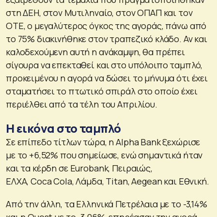
στη ΔΕΗ, στον Μυτιληναίο, στον ΟΠΑΠ και τον
ΟΤΕ, ο μεγαλύτερος όγκος της αγοράς, πάνω από
το 75% διακινήθηκε στον τραπεζικό κλάδο. Αν και
καλοδεχούμενη αυτή η ανάκαμψη, θα πρέπει
σίγουρα να επεκταθεί και στο υπόλοιπο ταμπλό,
προκειμένου η αγορά να δώσει το μήνυμα ότι έχει
σταματήσει το πτωτικό σπιράλ στο οποίο έχει
περιέλθει από τα τέλη του Απριλίου.
Η εικόνα στο ταμπλό
Σε επίπεδο τίτλων τώρα, η Alpha Bank ξεχώρισε
με το +6,52% που σημείωσε, ενώ σημαντικά ήταν
και τα κέρδη σε Eurobank, Πειραιώς,
ΕΛΧΑ, Coca Cola, Λάμδα, Titan, Aegean και Εθνική.
Από την άλλη, τα Ελληνικά Πετρέλαια με το -3,14%
και η Quest με το -3,06%, επηρέασαν την αγορά,