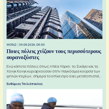
WORLD
09.08.2026, 08:00
Ποιες πόλεις χτίζουν τους περισσότερους
ουρανοξύστες
Ενώ κάποτε πόλεις όπως η Νέα Υόρκη, το Σικάγο και το
Χονγκ Κονγκ κυριαρχούσαν στην παγκόσμια κούρσα των
ψηλών κτιρίων, σήμερα το επίκεντρο έχει μετατοπιστεί
προς την Ασία
Ευθύμιος Τσιλιόπουλος