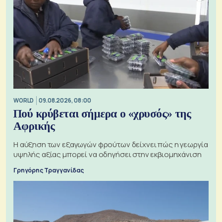
WORLD
09.08.2026, 08:00
Πού κρύβεται σήμερα ο «χρυσός» της
Αφρικής
Η αύξηση των εξαγωγών φρούτων δείχνει πώς η γεωργία
υψηλής αξίας μπορεί να οδηγήσει στην εκβιομηχάνιση
Γρηγόρης Τραγγανίδας