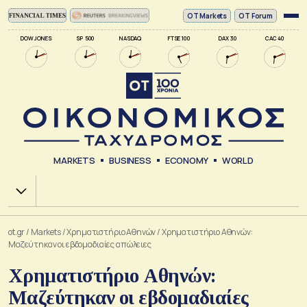
ΟΤ Markets
OT Forum
DOW JONES
SP 500
NASDAQ
FTSE 100
DAX 30
CAC 40
MARKETS
BUSINESS
ECONOMY
WORLD
Χ.Α.
ot.gr
/
Markets
/
Xρηματιστήριο Αθηνών
/
Χρηματιστήριο Αθηνών:
Mαζεύτηκαν οι εβδομαδιαίες απώλειες
Χρηματιστήριο Αθηνών:
Mαζεύτηκαν οι εβδομαδιαίες