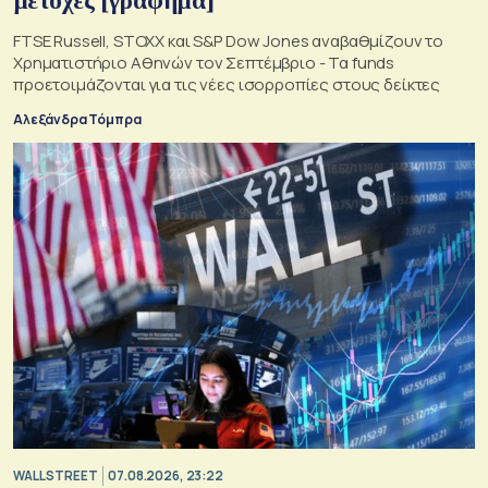
μετοχές [γράφημα]
FTSE Russell, STOXX και S&P Dow Jones αναβαθμίζουν το
Χρηματιστήριο Αθηνών τον Σεπτέμβριο - Τα funds
προετοιμάζονται για τις νέες ισορροπίες στους δείκτες
Αλεξάνδρα Τόμπρα
WALL STREET
07.08.2026, 23:22