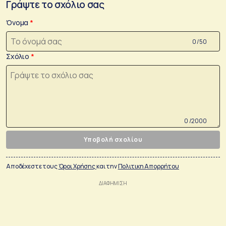
Γράψτε το σχόλιο σας
Όνομα
0 /50
Σχόλιο
0 /2000
Υποβολή σχολίου
Αποδέχεστε τους
Όροι Χρήσης
και την
Πολιτικη Απορρήτου