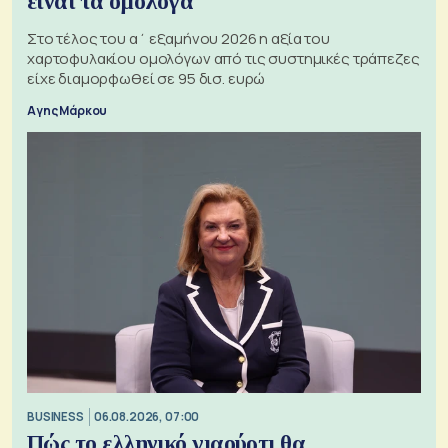
είναι τα ομόλογα
Στο τέλος του α΄ εξαμήνου 2026 η αξία του
χαρτοφυλακίου ομολόγων από τις συστημικές τράπεζες
είχε διαμορφωθεί σε 95 δισ. ευρώ
Αγης Μάρκου
BUSINESS
06.08.2026, 07:00
Πώς το ελληνικό γιαούρτι θα