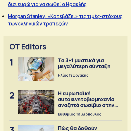
δισ. ευρώ για να σωθεί ο Ηρακλής
Morgan Stanley: «Κατεβάζει» τις τιμές-στόχους
των ελληνικών τραπεζών
OT Editors
1
Τα 3+1 μυστικά για
μεγαλύτερη σύνταξη
Ηλίας Γεωργάκης
2
Η ευρωπαϊκή
αυτοκινητοβιομηχανία
αναζητά σωσίβιο στην
Κίνα
Ευθύμιος Τσιλιόπουλος
3
Πώς θα δοθούν