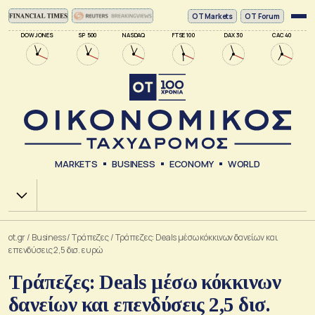
ΟΤ Markets
OT Forum
DOW JONES
SP 500
NASDAQ
FTSE 100
DAX 30
CAC 40
MARKETS
BUSINESS
ECONOMY
WORLD
Χ.Α.
ot.gr
/
Business
/
Τράπεζες
/
Τράπεζες: Deals μέσω κόκκινων δανείων και
επενδύσεις 2,5 δισ. ευρώ
Τράπεζες: Deals μέσω κόκκινων
δανείων και επενδύσεις 2,5 δισ.