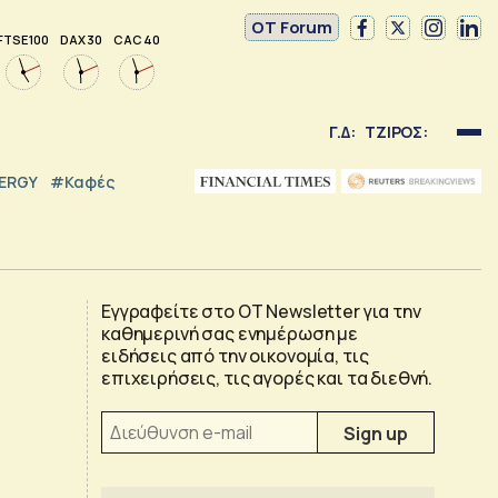
OT Forum
FTSE 100
DAX 30
CAC 40
Γ.Δ:
ΤΖΙΡΟΣ:
NERGY
#καφές
Εγγραφείτε στο OT Newsletter για την
καθημερινή σας ενημέρωση με
ειδήσεις από την οικονομία, τις
επιχειρήσεις, τις αγορές και τα διεθνή.