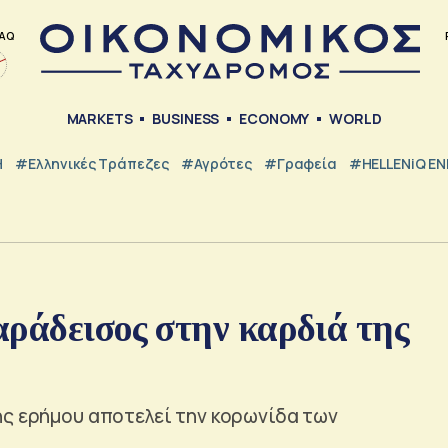
AQ
MARKETS
BUSINESS
ECONOMY
WORLD
Η
#ελληνικές Τράπεζες
#Αγρότες
#Γραφεία
#HELLENiQ E
αράδεισος στην καρδιά της
ης ερήμου αποτελεί την κορωνίδα των