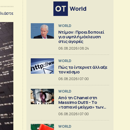
World
λιάστε
WORLD
Ντίμον: Προειδοποιεί
για υψηλή μόχλευση
στις αγορές
06.08.2026 | 08:24
WORLD
Πώς το ίντερνετ άλλαξε
τον κόσμο
06.08.2026 | 07:00
WORLD
Από τη Chanel στη
Massimo Dutti - Το
«ταπεινό μείγμα» των
best seller
06.08.2026 | 07:00
WORLD