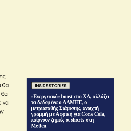
λης
α θα
INSIDE STORIES
 θα
«Ενεργειακό» boost στο ΧΑ, αλλάζει
ε να
τα δεδομένα ο ΑΔΜΗΕ, ο
μετριοπαθής Σιάμισιης, ανοιχτή
ην
γραμμή με Αφρική για Coca Cola,
παίρνουν ζημιές οι shorts στη
Metlen