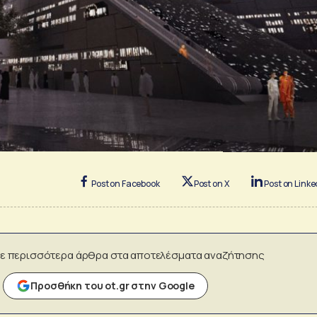
Post on Facebook
Post on X
Post on Linke
ε περισσότερα άρθρα στα αποτελέσματα αναζήτησης
Προσθήκη του ot.gr στην Google