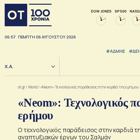
DOW JONES
SP 500
NASD
06:57
ΠΕΜΠΤΗ
06
ΑΥΓΟΥΣΤΟΥ
2026
#ΑΔΜΗΕ
#ΔΕ
Χ.Α.
ot.gr
/
World
/
«Neom»: Τεχνολογικός παράδεισος στην καρδιά της ερήμου
«Neom»: Τεχνολογικός π
ερήμου
Ο τεχνολογικός παράδεισος στην καρδιά τ
αναπτυξιακών έργων του Σαλμάν