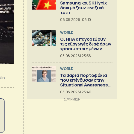
Samsung και SK Hynix
δοκιμάζουν κινεζικά
τσιπ
06.08.2026 | 06:10
WORLD
Οι ΗΠΑ απαγορεύουν
τις εξαγωγές διαφόρων
χρησιμοποιημένων
κρίσιμων ορυκτών
05.08.2026 | 23:56
WORLD
Τα βαριά πορτοφόλια
dIn
που επένδυσαν στην
Situational Awareness
πριν καταρρεύσει
05.08.2026 | 23:40