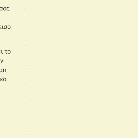
σσας
εισο
ι το
ων
ρση
ικά