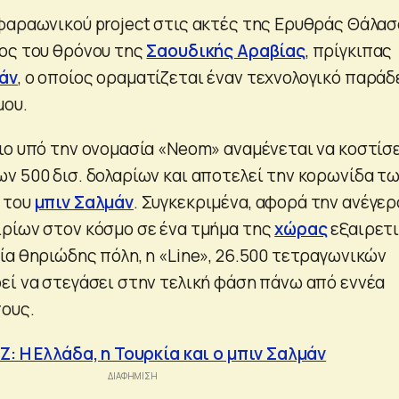
φαραωνικού project στις ακτές της Ερυθράς Θάλα
ος του θρόνου της
Σαουδικής Αραβίας
, πρίγκιπας
άν
, ο οποίος οραματίζεται έναν τεχνολογικό παράδ
μου.
ιο υπό την ονομασία «Neom» αναμένεται να κοστίσε
ν 500 δισ. δολαρίων και αποτελεί την κορωνίδα τ
 του
μπιν Σαλμάν
. Συγκεκριμένα, αφορά την ανέγε
ρίων στον κόσμο σε ένα τμήμα της
χώρας
εξαιρετ
ία θηριώδης πόλη, η «Line», 26.500 τετραγωνικών
εί να στεγάσει στην τελική φάση πάνω από εννέα
ους.
Z: Η Ελλάδα, η Τουρκία και ο μπιν Σαλμάν