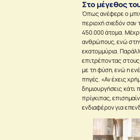
Στο μέγεθος το
Όπως ανέφερε ο μπιν
περιοχή σχεδόν σαν τ
450.000 άτομα. Μέχρι
ανθρώπους, ενώ στην
εκατομμύρια. Παράλλ
επιτρέποντας στους
με τη φύση, ενώ η ε
πηγές. «Αν έχεις χρή
δημιουργήσεις κάτι 
πρίγκιπας, επισημαί
ενδιαφέρον για επεν