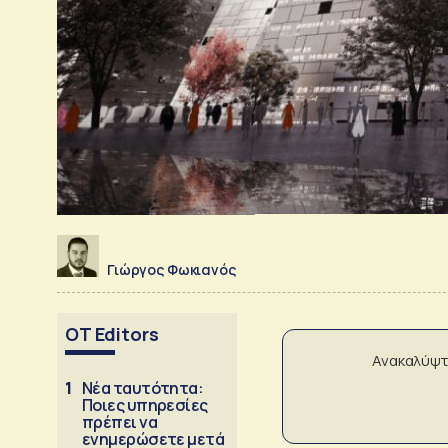
Γιώργος Φωκιανός
OT Editors
Ανακαλύψτ
1
Νέα ταυτότητα:
Ποιες υπηρεσίες
πρέπει να
ενημερώσετε μετά