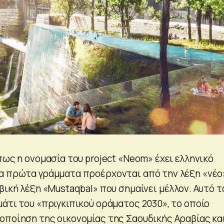
πως η ονομασία του project «Neom» έχει ελληνικό
α πρώτα γράμματα προέρχονται από την λέξη «νέο
βική λέξη «Mustaqbal» που σημαίνει μέλλον. Αυτό τ
μάτι του «πριγκιπικού οράματος 2030», το οποίο
οποίηση της οικονομίας της Σαουδικής Αραβίας κα