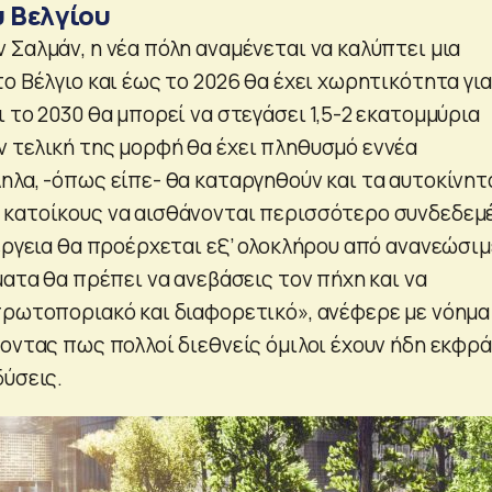
υ Βελγίου
 Σαλμάν, η νέα πόλη αναμένεται να καλύπτει μια
ο Βέλγιο και έως το 2026 θα έχει χωρητικότητα για
 το 2030 θα μπορεί να στεγάσει 1,5-2 εκατομμύρια
 τελική της μορφή θα έχει πληθυσμό εννέα
ηλα, -όπως είπε- θα καταργηθούν και τα αυτοκίνητ
 κατοίκους να αισθάνονται περισσότερο συνδεδεμ
νέργεια θα προέρχεται εξ’ ολοκλήρου από ανανεώσι
ματα θα πρέπει να ανεβάσεις τον πήχη και να
πρωτοποριακό και διαφορετικό», ανέφερε με νόημα
νοντας πως πολλοί διεθνείς όμιλοι έχουν ήδη εκφρ
δύσεις.