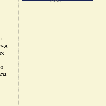
α
ένοι
μες
 ο
άσει