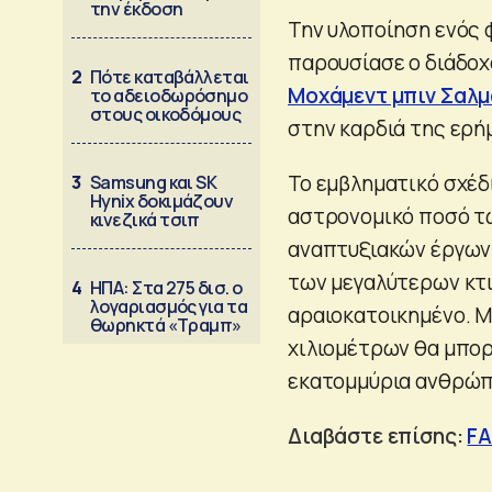
την έκδοση
Την υλοποίηση ενός 
παρουσίασε ο διάδοχ
2
Πότε καταβάλλεται
Μοχάμεντ μπιν Σαλμ
το αδειοδωρόσημο
στους οικοδόμους
στην καρδιά της ερή
Το εμβληματικό σχέδ
3
Samsung και SK
Hynix δοκιμάζουν
αστρονομικό ποσό τω
κινεζικά τσιπ
αναπτυξιακών έργων
των μεγαλύτερων κτι
4
ΗΠΑ: Στα 275 δισ. ο
λογαριασμός για τα
αραιοκατοικημένο. Μ
θωρηκτά «Τραμπ»
χιλιομέτρων θα μπορ
εκατομμύρια ανθρώπ
Διαβάστε επίσης:
FA