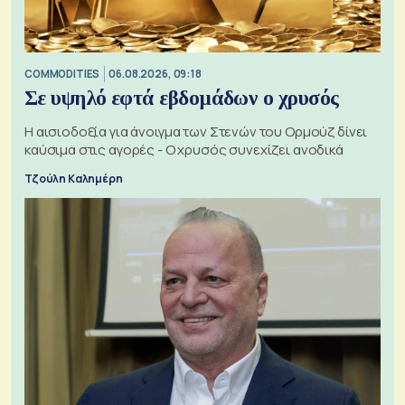
COMMODITIES
06.08.2026, 09:18
Σε υψηλό εφτά εβδομάδων ο χρυσός
Η αισιοδοξία για άνοιγμα των Στενών του Ορμούζ δίνει
καύσιμα στις αγορές - Ο χρυσός συνεχίζει ανοδικά
Τζούλη Καλημέρη