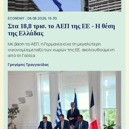
ECONOMY
06.08.2026, 16:30
Στα 18,8 τρισ. το ΑΕΠ της ΕΕ - Η θέση
της Ελλάδας
Με βάση το ΑΕΠ, η Γερμανία είχε τη μεγαλύτερη
οικονομία μεταξύ των χωρών της ΕΕ, ακολουθούμενη
από τη Γαλλία
Γρηγόρης Τραγγανίδας