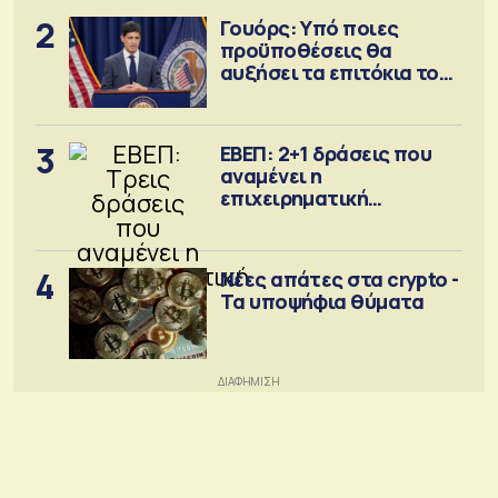
2
Γουόρς: Υπό ποιες
προϋποθέσεις θα
αυξήσει τα επιτόκια τον
Σεπτέμβριο
3
ΕΒΕΠ: 2+1 δράσεις που
αναμένει η
επιχειρηματική
κοινότητα
4
Νέες απάτες στα crypto -
Τα υποψήφια θύματα