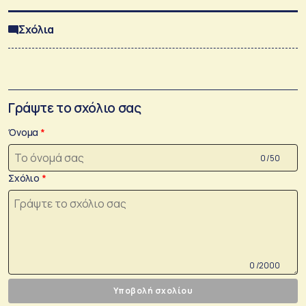
Σχόλια
Γράψτε το σχόλιο σας
Όνομα
0 /50
Σχόλιο
0 /2000
Υποβολή σχολίου