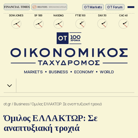
ΟΤ Markets
OT Forum
DOW JONES
SP 500
NASDAQ
FTSE 100
DAX 30
CAC 40
MARKETS
BUSINESS
ECONOMY
WORLD
Χ.Α.
ot.gr
/
Business
/
Όμιλος ΕΛΛΑΚΤΩΡ: Σε αναπτυξιακή τροχιά
Όμιλος ΕΛΛΑΚΤΩΡ: Σε
αναπτυξιακή τροχιά