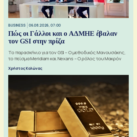
BUSINESS
06.08.2026, 07:00
Πώς οι Γάλλοι και ο ΑΔΜΗΕ έβαλαν
τον GSI στην πρίζα
Το παρασκήνιο για τον GSI – Ο μεθοδικός Μανουσάκης,
το πείσμα Meridiam και Nexans – Ο ρόλος του Μακρόν
Χρήστος Κολώνας