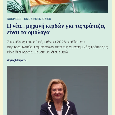
BUSINESS
06.08.2026, 07:00
Η νέα... μηχανή κερδών για τις τράπεζες
είναι τα ομόλογα
Στο τέλος του α΄ εξαμήνου 2026 η αξία του
χαρτοφυλακίου ομολόγων από τις συστημικές τράπεζες
είχε διαμορφωθεί σε 95 δισ. ευρώ
Αγης Μάρκου