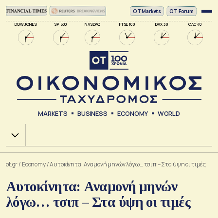
ΟΤ Markets
OT Forum
DOW JONES
SP 500
NASDAQ
FTSE 100
DAX 30
CAC 40
MARKETS
BUSINESS
ECONOMY
WORLD
Χ.Α.
ot.gr
/
Economy
/
Αυτοκίνητα: Αναμονή μηνών λόγω… τσιπ – Στα ύψη οι τιμές
Αυτοκίνητα: Αναμονή μηνών
λόγω… τσιπ – Στα ύψη οι τιμές