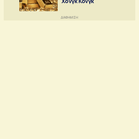
Χονγκ Κονγκ