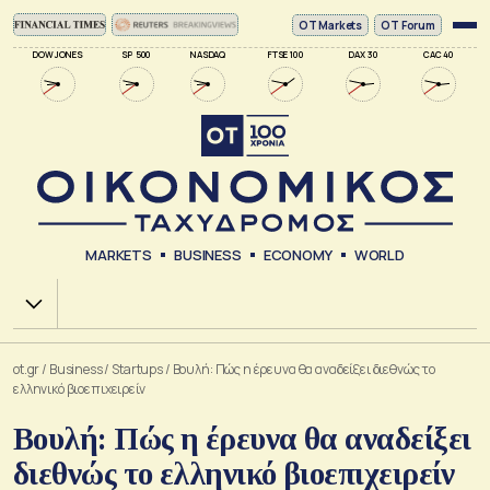
ΟΤ Markets
OT Forum
DOW JONES
SP 500
NASDAQ
FTSE 100
DAX 30
CAC 40
MARKETS
BUSINESS
ECONOMY
WORLD
Χ.Α.
ot.gr
/
Business
/
Startups
/
Βουλή: Πώς η έρευνα θα αναδείξει διεθνώς το
ελληνικό βιοεπιχειρείν
Βουλή: Πώς η έρευνα θα αναδείξει
διεθνώς το ελληνικό βιοεπιχειρείν