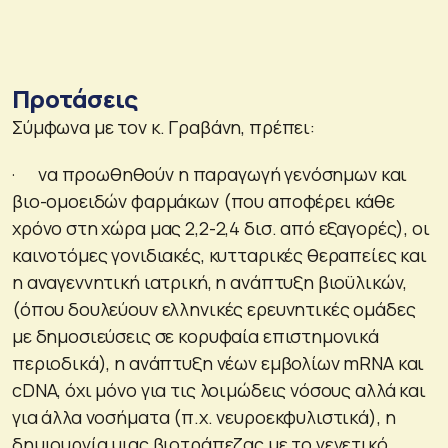
Προτάσεις
Σύμφωνα με τον κ. Γραβάνη, πρέπει:
· να προωθηθούν η παραγωγή γενόσημων και
βιο-ομοειδών φαρμάκων (που αποφέρει κάθε
χρόνο στη χώρα μας 2,2-2,4 δισ. από εξαγορές), οι
καινοτόμες γονιδιακές, κυτταρικές θεραπείες και
η αναγεννητική ιατρική, η ανάπτυξη βιοϋλικών,
(όπου δουλεύουν ελληνικές ερευνητικές ομάδες
με δημοσιεύσεις σε κορυφαία επιστημονικά
περιοδικά), η ανάπτυξη νέων εμβολίων mRNA και
cDNA, όχι μόνο για τις λοιμώδεις νόσους αλλά και
για άλλα νοσήματα (π.χ. νευροεκφυλιστικά), η
δημιουργία μιας βιοτράπεζας με το γενετικό