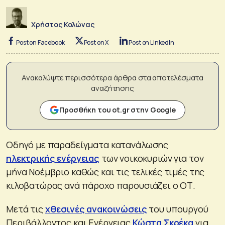
Χρήστος Κολώνας
Post on Facebook
Post on X
Post on LinkedIn
Ανακαλύψτε περισσότερα άρθρα στα αποτελέσματα
αναζήτησης
Προσθήκη του ot.gr στην Google
Οδηγό με παραδείγματα κατανάλωσης
ηλεκτρικής ενέργειας
των νοικοκυριών για τον
μήνα Νοέμβριο καθώς και τις τελικές τιμές της
κιλοβατώρας ανά πάροχο παρουσιάζει ο ΟΤ.
Μετά τις
χθεσινές ανακοινώσεις
του υπουργού
Περιβάλλοντος και Ενέργειας
Κώστα Σκρέκα
για