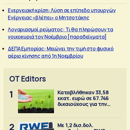
Ενεργειακή κρίση: Λύση σε επίπεδο υπουργών
Ενέργειας «βλέπει» ο Μητσοτάκης
Λογαριασμοί ρεύματος: Τι θα πληρώσουν τα
νοικοκυριά τον Νοέμβριο [παραδείγματα]
ΔΕΠΑ Εμπορίας: Μειώνει την τιμή στο φυσικό
αέριο κίνησης από 1η Νοεμβρίου
OT Editors
1
Καταβλήθηκαν 33,58
εκατ. ευρώ σε 67.746
δικαιούχους για την
αγορά λιπασμάτων
2
Με 1,2 δισ.δολ.