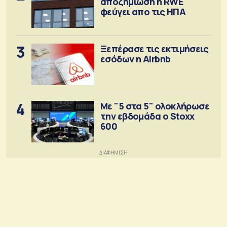
αποζημίωση η RWE
φεύγει απο τις ΗΠΑ
3
Ξεπέρασε τις εκτιμήσεις
εσόδων η Airbnb
4
Με "5 στα 5" ολοκλήρωσε
την εβδομάδα ο Stoxx
600