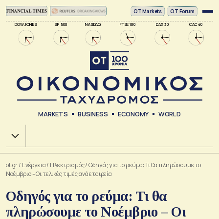
ΟΤ Markets
OT Forum
DOW JONES
SP 500
NASDAQ
FTSE 100
DAX 30
CAC 40
MARKETS
BUSINESS
ECONOMY
WORLD
Χ.Α.
ot.gr
/
Ενέργεια
/
Ηλεκτρισμός
/
Οδηγός για το ρεύμα: Τι θα πληρώσουμε το
Νοέμβριο – Οι τελικές τιμές ανά εταιρεία
Οδηγός για το ρεύμα: Τι θα
πληρώσουμε το Νοέμβριο – Οι