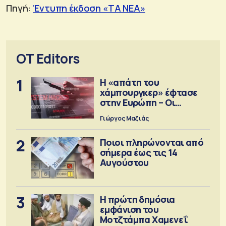
Πηγή:
Έντυπη έκδοση «ΤΑ ΝΕΑ»
OT Editors
1
Η «απάτη του
χάμπουργκερ» έφτασε
στην Ευρώπη – Οι
προειδοποιήσεις
Γιώργος Μαζιάς
2
Ποιοι πληρώνονται από
σήμερα έως τις 14
Αυγούστου
3
Η πρώτη δημόσια
εμφάνιση του
Μοτζτάμπα Χαμενεΐ