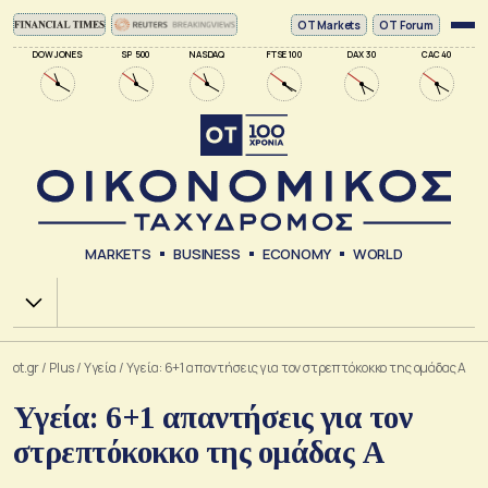
ΟΤ Markets
OT Forum
DOW JONES
SP 500
NASDAQ
FTSE 100
DAX 30
CAC 40
MARKETS
BUSINESS
ECONOMY
WORLD
Χ.Α.
ot.gr
/
Plus
/
Υγεία
/
Υγεία: 6+1 απαντήσεις για τον στρεπτόκοκκο της ομάδας Α
Υγεία: 6+1 απαντήσεις για τον
στρεπτόκοκκο της ομάδας Α