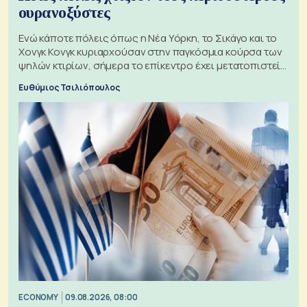
ουρανοξύστες
Ενώ κάποτε πόλεις όπως η Νέα Υόρκη, το Σικάγο και το
Χονγκ Κονγκ κυριαρχούσαν στην παγκόσμια κούρσα των
ψηλών κτιρίων, σήμερα το επίκεντρο έχει μετατοπιστεί
προς την Ασία
Ευθύμιος Τσιλιόπουλος
ECONOMY
09.08.2026, 08:00