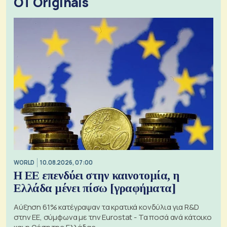
OT Originals
WORLD
10.08.2026, 07:00
Η ΕΕ επενδύει στην καινοτομία, η
Ελλάδα μένει πίσω [γραφήματα]
Αύξηση 61% κατέγραψαν τα κρατικά κονδύλια για R&D
στην ΕΕ, σύμφωνα με την Eurostat - Τα ποσά ανά κάτοικο