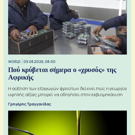
WORLD
09.08.2026, 08:00
Πού κρύβεται σήμερα ο «χρυσός» της
Αφρικής
Η αύξηση των εξαγωγών φρούτων δείχνει πώς η γεωργία
υψηλής αξίας μπορεί να οδηγήσει στην εκβιομηχάνιση
Γρηγόρης Τραγγανίδας