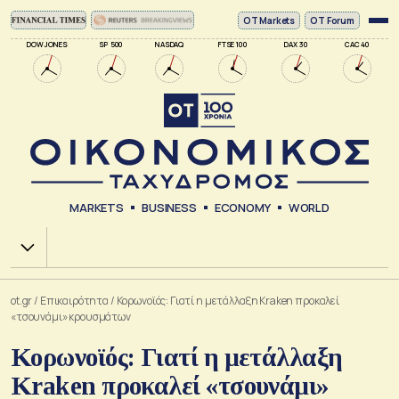
ΟΤ Markets
OT Forum
DOW JONES
SP 500
NASDAQ
FTSE 100
DAX 30
CAC 40
MARKETS
BUSINESS
ECONOMY
WORLD
Χ.Α.
ot.gr
/
Επικαιρότητα
/
Κορωνοϊός: Γιατί η μετάλλαξη Kraken προκαλεί
«τσουνάμι» κρουσμάτων
Κορωνοϊός: Γιατί η μετάλλαξη
Kraken προκαλεί «τσουνάμι»