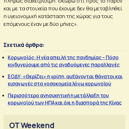
πλήρως διαχειρίσιμη. Θεωρώ ότι προς το παρόν
και με τα στοιχεία που έχουμε δεν θα μεταβληθεί
η υγειονομική κατάσταση της χώρας για τους
επόμενους έναν με δύο μήνες».
Σχετικά άρθρα:
Κορωνοϊός: Η νέα απειλή της πανδημίας – Πόσο
κινδυνεύουμε από τις αναδυόμενες παραλλαγές
ΕΟΔΥ: «Θερίζει» η γρίπη, αυξάνονται θάνατοι και
εισαγωγές στα νοσοκομεία λόγω κορωνοϊού
Περισσότερο ανησυχητική η μετάλλαξη του
κορωνοϊού των ΗΠΑ και όχι η διασπορά της Κίνας
OT Weekend