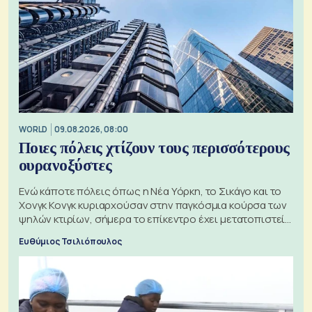
WORLD
09.08.2026, 08:00
Ποιες πόλεις χτίζουν τους περισσότερους
ουρανοξύστες
Ενώ κάποτε πόλεις όπως η Νέα Υόρκη, το Σικάγο και το
Χονγκ Κονγκ κυριαρχούσαν στην παγκόσμια κούρσα των
ψηλών κτιρίων, σήμερα το επίκεντρο έχει μετατοπιστεί
προς την Ασία
Ευθύμιος Τσιλιόπουλος