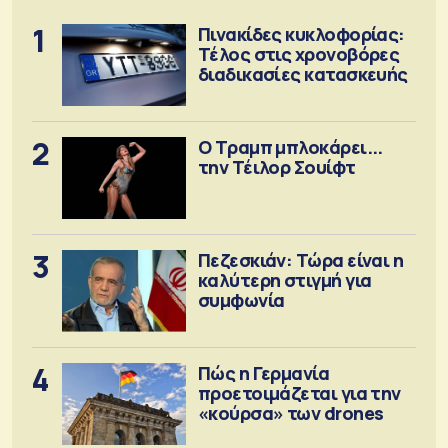
1
Πινακίδες κυκλοφορίας:
Τέλος στις χρονοβόρες
διαδικασίες κατασκευής
2
Ο Τραμπ μπλοκάρει...
την Τέιλορ Σουίφτ
3
Πεζεσκιάν: Τώρα είναι η
καλύτερη στιγμή για
συμφωνία
4
Πώς η Γερμανία
προετοιμάζεται για την
«κούρσα» των drones