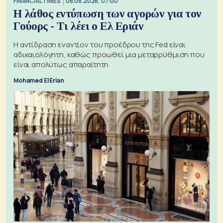
FINANCIAL TIMES
08.08.2026, 07:00
Η λάθος εντύπωση των αγορών για τον
Γούορς - Τι λέει ο Ελ Εριάν
Η αντίδραση εναντίον του προέδρου της Fed είναι
αδικαιολόγητη, καθώς προωθεί μια μεταρρύθμιση που
είναι απολύτως απαραίτητη
Mohamed El Erian