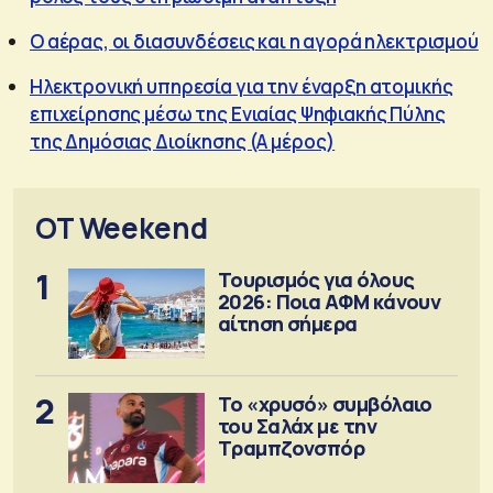
Ο αέρας, οι διασυνδέσεις και η αγορά ηλεκτρισμού
Ηλεκτρονική υπηρεσία για την έναρξη ατομικής
επιχείρησης μέσω της Ενιαίας Ψηφιακής Πύλης
της Δημόσιας Διοίκησης (Α μέρος)
OT Weekend
1
Τουρισμός για όλους
2026: Ποια ΑΦΜ κάνουν
αίτηση σήμερα
2
Το «χρυσό» συμβόλαιο
του Σαλάχ με την
Τραμπζονσπόρ