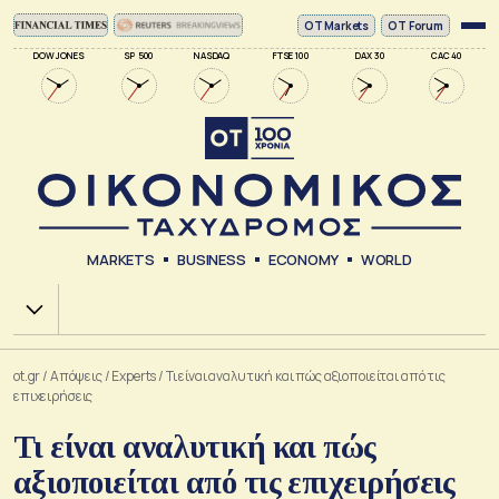
ΟΤ Markets
OT Forum
DOW JONES
SP 500
NASDAQ
FTSE 100
DAX 30
CAC 40
MARKETS
BUSINESS
ECONOMY
WORLD
Χ.Α.
ot.gr
/
Απόψεις
/
Experts
/
Τι είναι αναλυτική και πώς αξιοποιείται από τις
επιχειρήσεις
Τι είναι αναλυτική και πώς
αξιοποιείται από τις επιχειρήσεις