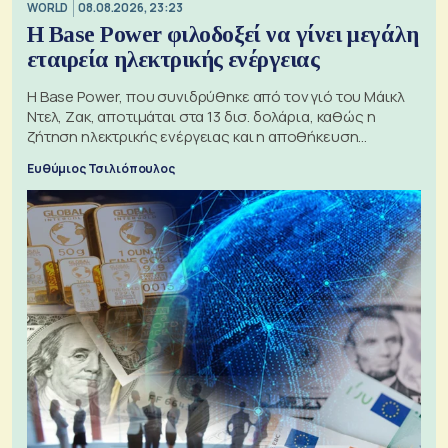
WORLD
08.08.2026, 23:23
Η Base Power φιλοδοξεί να γίνει μεγάλη
εταιρεία ηλεκτρικής ενέργειας
Η Base Power, που συνιδρύθηκε από τον γιό του Μάικλ
Ντελ, Ζακ, αποτιμάται στα 13 δισ. δολάρια, καθώς η
ζήτηση ηλεκτρικής ενέργειας και η αποθήκευση
μπαταριών αυξάνονται
Ευθύμιος Τσιλιόπουλος