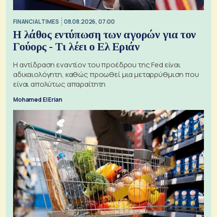
FINANCIAL TIMES
08.08.2026, 07:00
Η λάθος εντύπωση των αγορών για τον
Γούορς - Τι λέει ο Ελ Εριάν
Η αντίδραση εναντίον του προέδρου της Fed είναι
αδικαιολόγητη, καθώς προωθεί μια μεταρρύθμιση που
είναι απολύτως απαραίτητη
Mohamed El Erian