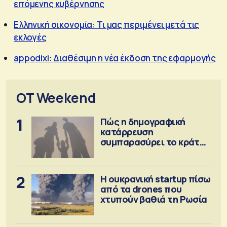
επόμενης κυβέρνησης
Ελληνική οικονομία: Τι μας περιμένει μετά τις
εκλογές
appodixi: Διαθέσιμη η νέα έκδοση της εφαρμογής
OT Weekend
1
Πώς η δημογραφική
κατάρρευση
συμπαρασύρει το κράτος
πρόνοιας
2
Η ουκρανική startup πίσω
από τα drones που
χτυπούν βαθιά τη Ρωσία