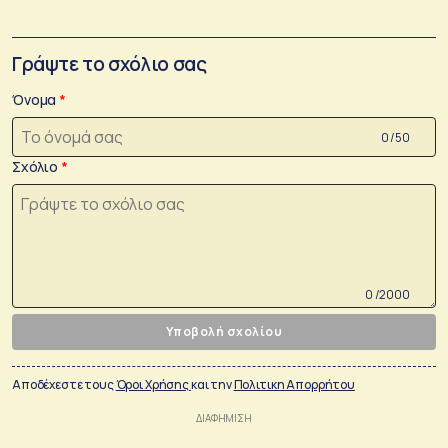
Γράψτε το σχόλιο σας
Όνομα
0 /50
Σχόλιο
0 /2000
Υποβολή σχολίου
Αποδέχεστε τους
Όροι Χρήσης
και την
Πολιτικη Απορρήτου