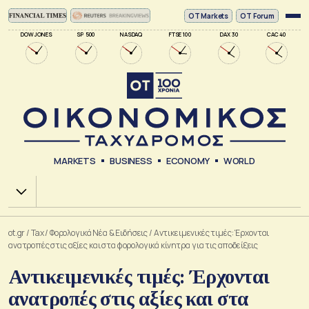
ΟΤ Markets
OT Forum
DOW JONES
SP 500
NASDAQ
FTSE 100
DAX 30
CAC 40
MARKETS
BUSINESS
ECONOMY
WORLD
Χ.Α.
ot.gr
/
Tax
/
Φορολογικά Νέα & Eιδήσεις
/
Αντικειμενικές τιμές: Έρχονται
ανατροπές στις αξίες και στα φορολογικά κίνητρα για τις αποδείξεις
Αντικειμενικές τιμές: Έρχονται
ανατροπές στις αξίες και στα