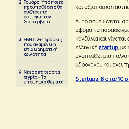
2
Γουόρς: Υπό ποιες
και αξιοποίηση αυτή
προϋποθέσεις θα
αυξήσει τα
επιτόκια τον
Αυτό σημειώνεται στ
Σεπτέμβριο
αφορά τα παραδείγμ
κονδύλια και γίνεται
3
ΕΒΕΠ: 2+1 δράσεις
που αναμένει η
ελληνική
startup
, με
επιχειρηματική
κοινότητα
αναπτύξει μια πολλά
υδρογόνου και έχει 
4
Νέες απάτες στα
crypto - Τα
Startups: 8 στις 10
υποψήφια θύματα