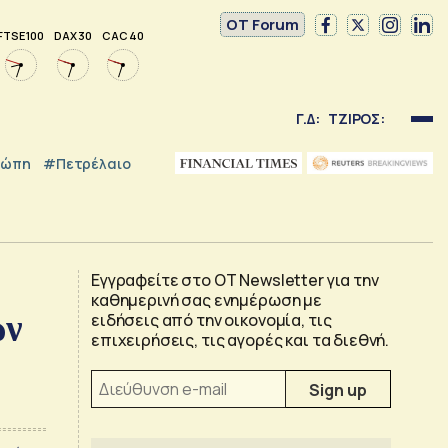
OT Forum
FTSE 100
DAX 30
CAC 40
Γ.Δ:
ΤΖΙΡΟΣ:
ρώπη
#Πετρέλαιο
Εγγραφείτε στο OT Newsletter για την
καθημερινή σας ενημέρωση με
ών
ειδήσεις από την οικονομία, τις
επιχειρήσεις, τις αγορές και τα διεθνή.