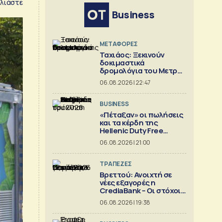
λιάστε
Business
ΜΕΤΑΦΟΡΕΣ
Ταχιάος: Ξεκινούν
δοκιμαστικά
δρομολόγια του Μετρό
Θεσσαλονίκης προς
06.08.2026 | 22:47
Καλαμαριά
BUSINESS
«Πέταξαν» οι πωλήσεις
και τα κέρδη της
Hellenic Duty Free
Shops
06.08.2026 | 21:00
ΤΡΑΠΕΖΕΣ
Βρεττού: Ανοιχτή σε
νέες εξαγορές η
CrediaBank – Οι στόχοι
για το 2026
06.08.2026 | 19:38