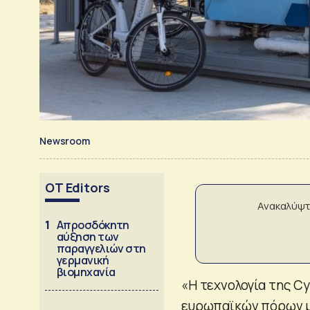
Newsroom
OT Editors
Ανακαλύψτ
1
Απροσδόκητη
αύξηση των
παραγγελιών στη
γερμανική
βιομηχανία
«Η τεχνολογία της C
ευρωπαϊκών πόρων μ