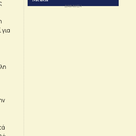
ς
η
 για
έλη
ην
τά