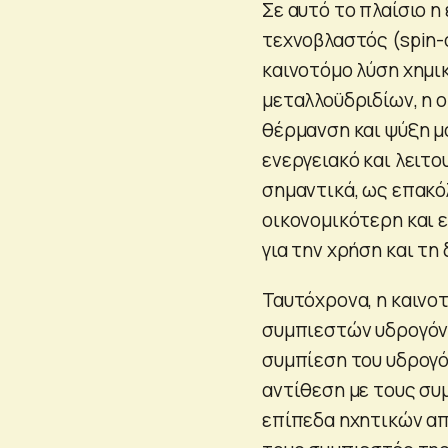
Σε αυτό το πλαίσιο η
τεχνοβλαστός (spin-
καινοτόμο λύση χημι
μεταλλοϋδριδίων, η ο
θέρμανση και ψύξη μ
ενεργειακό και λειτ
σημαντικά, ως επακό
οικονομικότερη και 
για την χρήση και τη
Ταυτόχρονα, η καινο
συμπιεστών υδρογόνο
συμπίεση του υδρογό
αντίθεση με τους συ
επίπεδα ηχητικών απ