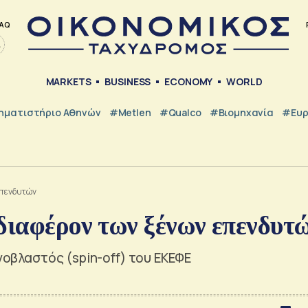
AQ
MARKETS
BUSINESS
ECONOMY
WORLD
ηματιστήριο Αθηνών
#metlen
#Qualco
#Βιομηχανία
#Ευ
 επενδυτών
διαφέρον των ξένων επενδυτ
νοβλαστός (spin-off) του ΕΚΕΦΕ