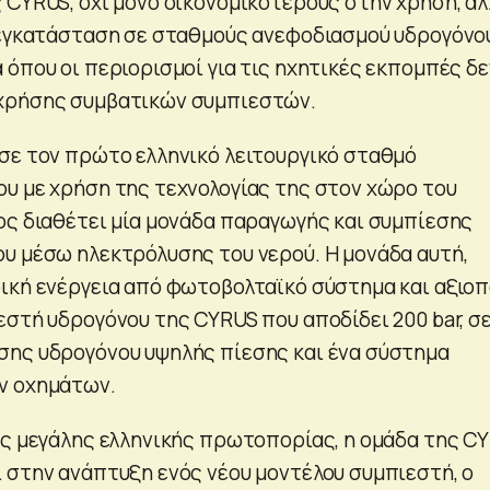
 CYRUS, όχι μόνο οικονομικότερους στην χρήση, αλ
 εγκατάσταση σε σταθμούς ανεφοδιασμού υδρογόνο
 όπου οι περιορισμοί για τις ηχητικές εκπομπές δε
χρήσης συμβατικών συμπιεστών.
σε τον πρώτο ελληνικό λειτουργικό σταθμό
υ με χρήση της τεχνολογίας της στον χώρο του
ος διαθέτει μία μονάδα παραγωγής και συμπίεσης
υ μέσω ηλεκτρόλυσης του νερού. Η μονάδα αυτή,
ική ενέργεια από φωτοβολταϊκό σύστημα και αξιοπ
εστή υδρογόνου της CYRUS που αποδίδει 200 bar, σ
ης υδρογόνου υψηλής πίεσης και ένα σύστημα
ν οχημάτων.
ης μεγάλης ελληνικής πρωτοπορίας, η ομάδα της C
 στην ανάπτυξη ενός νέου μοντέλου συμπιεστή, ο