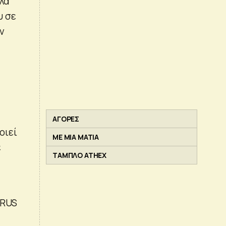
λά
υ σε
ν
ΑΓΟΡΕΣ
οιεί
ΜΕ ΜΙΑ ΜΑΤΙΑ
ε
ΤΑΜΠΛΟ ATHEX
YRUS