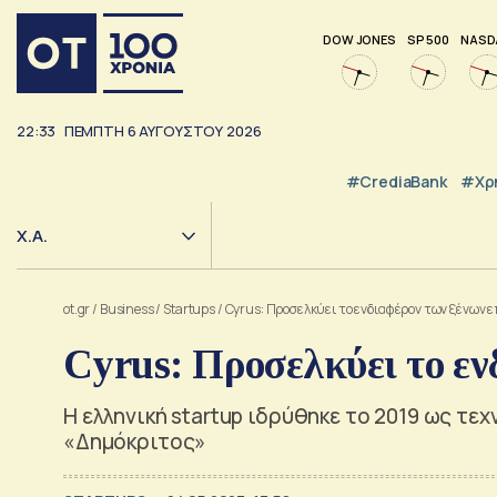
DOW JONES
SP 500
NASD
22:33
ΠΈΜΠΤΗ
6
ΑΥΓΟΎΣΤΟΥ
2026
#CrediaBank
#Χρ
Χ.Α.
ot.gr
/
Business
/
Startups
/
Cyrus: Προσελκύει το ενδιαφέρον των ξένων
Cyrus: Προσελκύει το εν
Η ελληνική startup ιδρύθηκε το 2019 ως τεχ
«Δημόκριτος»