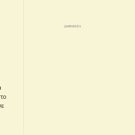
ά
 το
σε