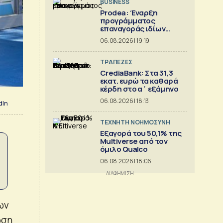
BUSINESS
Prodea: Έναρξη
προγράμματος
επαναγοράς ιδίων
μετοχών
06.08.2026 | 19:19
ΤΡΑΠΕΖΕΣ
CrediaBank: Στα 31,3
εκατ. ευρώ τα καθαρά
κέρδη στο α΄ εξάμηνο
06.08.2026 | 18:13
dIn
TΕΧΝΗΤΗ ΝΟΗΜΟΣΥΝΗ
Εξαγορά του 50,1% της
Multiverse από τον
όμιλο Qualco
06.08.2026 | 18:06
ων
ωση