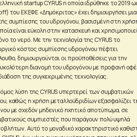
 ελληνική startup CYRUS η οποία ιδρύθηκε το 2019 ω
off) του ΕΚΕΦΕ «Δημόκριτος» έχει δημιουργήσει μια
κής συμπίεσης του υδρογόνου, βασισμένη στη χρήσ
ποία είναι εύκολη στην κατασκευή και χρησιμοποιεί
όνο το νερό. Με την τεχνολογία της CYRUS το
ουργικό κόστος συμπίεσης υδρογόνου πέφτει
λουθο, δημιουργούνται οι προϋποθέσεις για την
ευκολότερη διανομή του υδρογόνου με προφανή οφ
 διάδοση της συγκεκριμένης τεχνολογίας.
τόμος λύση της CYRUS υπερτερεί των συμβατικών
υ, καθώς η χρήση μεταλλοϋδριδίων εξασφαλίζει τ
νου με σχεδόν μηδενικό ηχητικό αποτύπωμα, σε
μβατικούς συμπιεστές που παράγουν πολύ υψηλά
οβλήτων. Αυτό το μοναδικό χαρακτηριστικό καθισ