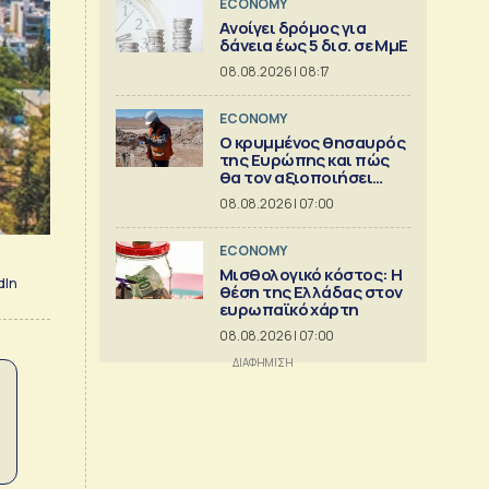
ECONOMY
Aνοίγει δρόμος για
δάνεια έως 5 δισ. σε ΜμΕ
08.08.2026 | 08:17
ECONOMY
Ο κρυμμένος θησαυρός
της Ευρώπης και πώς
θα τον αξιοποιήσει
[γράφημα]
08.08.2026 | 07:00
ECONOMY
Μισθολογικό κόστος: Η
dIn
θέση της Ελλάδας στον
ευρωπαϊκό χάρτη
08.08.2026 | 07:00