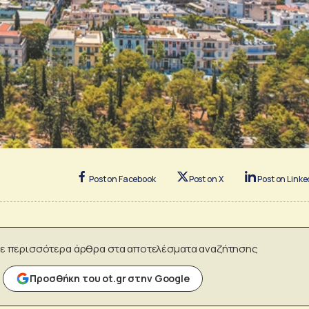
Post on Facebook
Post on X
Post on Linke
ε περισσότερα άρθρα στα αποτελέσματα αναζήτησης
Προσθήκη του ot.gr στην Google