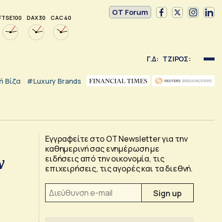
OT Forum
FTSE 100
DAX 30
CAC 40
Γ.Δ:
ΤΖΙΡΟΣ:
 Βίζα
#luxury Brands
Εγγραφείτε στο OT Newsletter για την
καθημερινή σας ενημέρωση με
ν
ειδήσεις από την οικονομία, τις
επιχειρήσεις, τις αγορές και τα διεθνή.