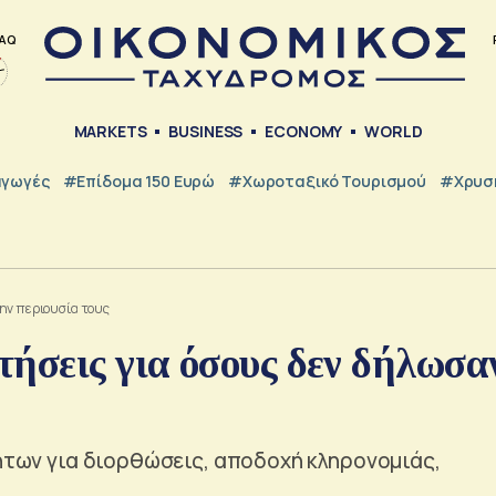
AQ
MARKETS
BUSINESS
ECONOMY
WORLD
γωγές
#Επίδομα 150 Ευρώ
#Χωροταξικό Τουρισμού
#Χρυσή
την περιουσία τους
ήσεις για όσους δεν δήλωσα
νήτων για διορθώσεις, αποδοχή κληρονομιάς,