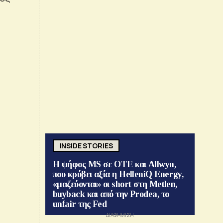
INSIDE STORIES
Η ψήφος MS σε ΟΤΕ και Allwyn,
που κρύβει αξία η HelleniQ Energy,
«μαζεύονται» οι short στη Metlen,
buyback και από την Prodea, το
unfair της Fed