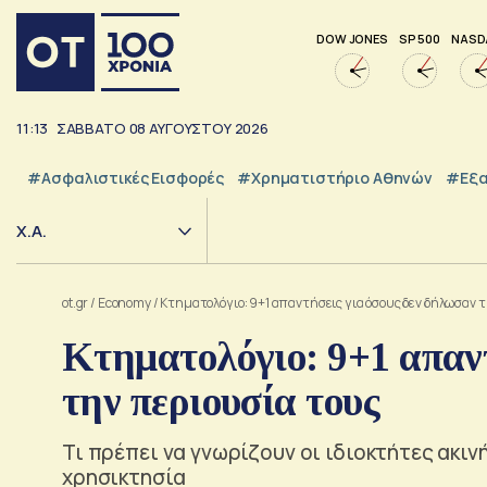
DOW JONES
SP 500
NASD
11:13
ΣΑΒΒΑΤΟ
08
ΑΥΓΟΥΣΤΟΥ
2026
#Ασφαλιστικές Εισφορές
#Χρηματιστήριο Αθηνών
#εξα
Χ.Α.
ot.gr
/
Economy
/
Κτηματολόγιο: 9+1 απαντήσεις για όσους δεν δήλωσαν 
Κτηματολόγιο: 9+1 απαντ
την περιουσία τους
Τι πρέπει να γνωρίζουν οι ιδιοκτήτες ακι
χρησικτησία