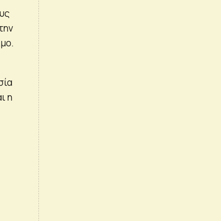
ους
την
μο.
σία
ι η