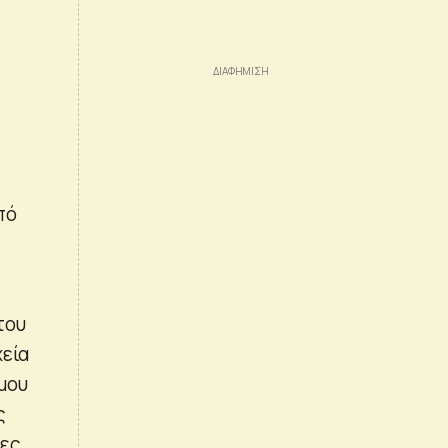
πό
του
χεία
μου
ς
ίες