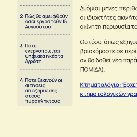
Δυόμισι μήνες περιθώ
2
Πώς θα αμειφθούν
οι ιδιοκτήτες ακινήτ
όσοι εργαστούν 15
ακίνητη περιουσία τ
Αυγούστου
Ωστόσο, όπως εξηγού
3
Πότε
βρισκόμαστε σε περί
ενεργοποιείται
ψηφιακά η κάρτα
αν θα δοθεί νέα παρά
Αγρότη
ΠΟΜΙΔΑ).
4
Πότε ξεκινούν οι
Κτηματολόγιο: Έρχε
αιτήσεις
αποζημίωσης
κτηματολογικών γρ
στους
πυρόπληκτους