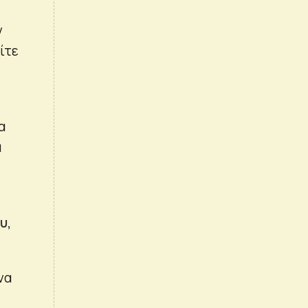
ν
ίτε
α
α
υ,
να