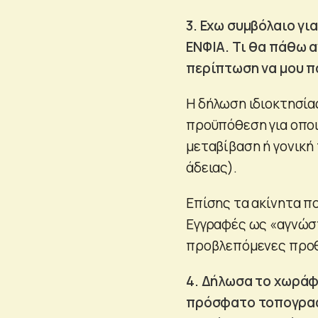
3. Εχω συμβόλαιο γι
ΕΝΦΙΑ. Τι θα πάθω 
περίπτωση να μου π
Η δήλωση ιδιοκτησία
προϋπόθεση για οποι
μεταβίβαση ή γονική
άδειας).
Επίσης τα ακίνητα π
Εγγραφές ως «αγνώστ
προβλεπόμενες προθε
4. Δήλωσα το χωράφ
πρόσφατο τοπογραφ