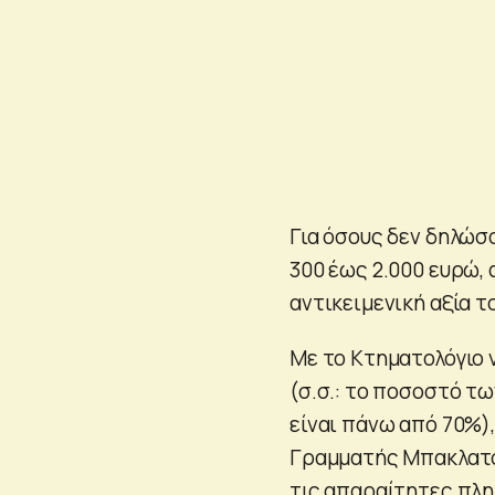
Για όσους δεν δηλώσ
300 έως 2.000 ευρώ,
αντικειμενική αξία τ
Με το Κτηματολόγιο 
(σ.σ.: το ποσοστό τ
είναι πάνω από 70%)
Γραμματής Μπακλατσή
τις απαραίτητες πλη