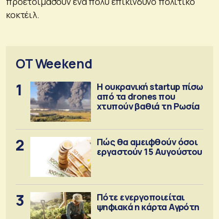
προετοιμάσουν ένα πολύ επικίνδυνο πολιτικό
κοκτέιλ.
OT Weekend
1
Η ουκρανική startup πίσω
από τα drones που
χτυπούν βαθιά τη Ρωσία
2
Πώς θα αμειφθούν όσοι
εργαστούν 15 Αυγούστου
3
Πότε ενεργοποιείται
ψηφιακά η κάρτα Αγρότη