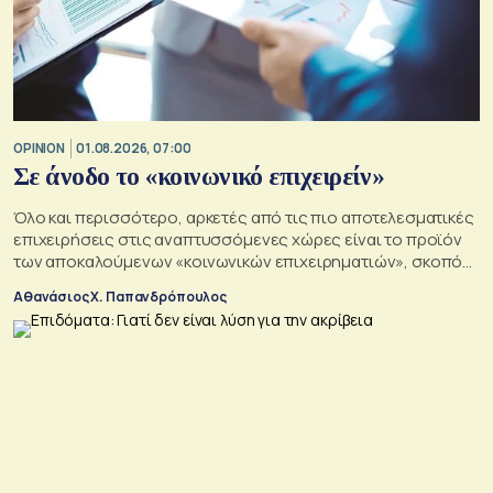
OPINION
01.08.2026, 07:00
Σε άνοδο το «κοινωνικό επιχειρείν»
Όλο και περισσότερο, αρκετές από τις πιο αποτελεσματικές
επιχειρήσεις στις αναπτυσσόμενες χώρες είναι το προϊόν
των αποκαλούμενων «κοινωνικών επιχειρηματιών», σκοπός
των οποίων είναι να αλλάξουν τον κόσμο προς το καλύτερο
Αθανάσιος Χ. Παπανδρόπουλος
σε μια εποχή σοβαρών διαρθρωτικών μετασχηματισμών και
συνακόλουθης αβεβαιότητας