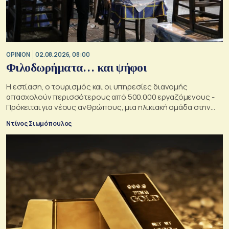
OPINION
02.08.2026, 08:00
Φιλοδωρήματα… και ψήφοι
Η εστίαση, ο τουρισμός και οι υπηρεσίες διανομής
απασχολούν περισσότερους από 500.000 εργαζόμενους -
Πρόκειται για νέους ανθρώπους, μια ηλικιακή ομάδα στην
οποία κάθε κυβέρνηση θα ήθελε να αυξήσει την επιρροή της
Ντίνος Σιωμόπουλος