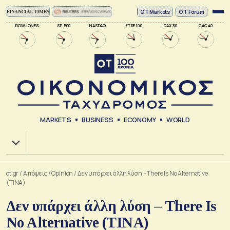
ΟΤ Markets
OT Forum
DOW JONES
SP 500
NASDAQ
FTSE 100
DAX 30
CAC 40
MARKETS
BUSINESS
ECONOMY
WORLD
Χ.Α.
ot.gr
/
Απόψεις
/
Opinion
/
Δεν υπάρχει άλλη λύση – There Is No Alternative
(TINA)
Δεν υπάρχει άλλη λύση – There Is
No Alternative (TINA)