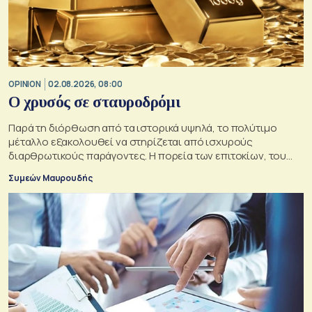
OPINION
02.08.2026, 08:00
O χρυσός σε σταυροδρόμι
Παρά τη διόρθωση από τα ιστορικά υψηλά, το πολύτιμο
μέταλλο εξακολουθεί να στηρίζεται από ισχυρούς
διαρθρωτικούς παράγοντες. Η πορεία των επιτοκίων, του
δολαρίου και της γεωπολιτικής αβεβαιότητας θα
Συμεών Μαυρουδής
καθορίσουν αν οι προϋποθέσεις για περαιτέρω άνοδο της
τιμής του παραμένουν ισχυρές