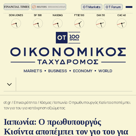
ΟΤ Markets
OT Forum
DOW JONES
SP 500
NASDAQ
FTSE 100
DAX 30
CAC 40
MARKETS
BUSINESS
ECONOMY
WORLD
Χ.Α.
ot.gr
/
Επικαιρότητα
/
Κόσμος
/
Ιαπωνία: Ο πρωθυπουργός Κισίντα αποπέμπει
τον γιο του για κατάχρηση αξιώματος
Ιαπωνία: Ο πρωθυπουργός
Κισίντα αποπέμπει τον γιο του για