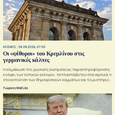
ΚΟΣΜΟΣ
06.08.2026, 07:50
Οι «ψίθυροι» του Κρεμλίνου στις
γερμανικές κάλπες
Η κλιμάκωση της ρωσικής εκστρατείας παραπληροφόρησης
ενόψει των τοπικών εκλογών, τα πλαστά βίντεο στα αγγλικά, η
στοχοποίηση των δημοκρατικών κομμάτων και το μυστήριο
της παράδοξης στρατηγικής.
Γιώργος Μαζιάς