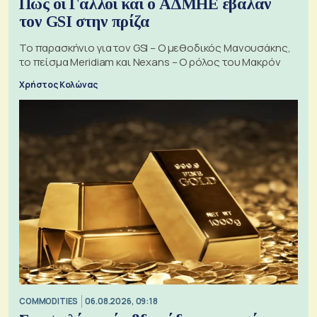
Πώς οι Γάλλοι και ο ΑΔΜΗΕ έβαλαν
τον GSI στην πρίζα
Το παρασκήνιο για τον GSI – Ο μεθοδικός Μανουσάκης,
το πείσμα Meridiam και Nexans – Ο ρόλος του Μακρόν
Χρήστος Κολώνας
COMMODITIES
06.08.2026, 09:18