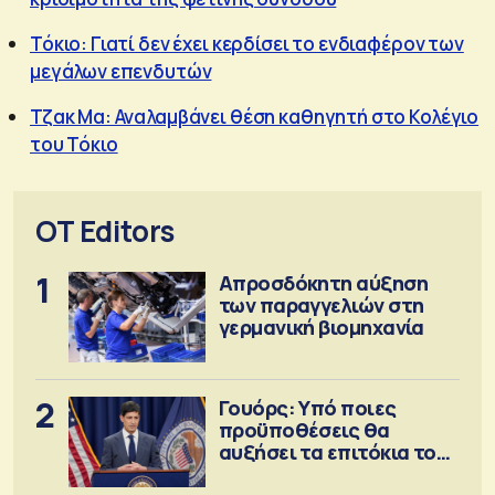
Τόκιο: Γιατί δεν έχει κερδίσει το ενδιαφέρον των
μεγάλων επενδυτών
Τζακ Μα: Αναλαμβάνει θέση καθηγητή στο Κολέγιο
του Τόκιο
OT Editors
1
Απροσδόκητη αύξηση
των παραγγελιών στη
γερμανική βιομηχανία
2
Γουόρς: Υπό ποιες
προϋποθέσεις θα
αυξήσει τα επιτόκια τον
Σεπτέμβριο