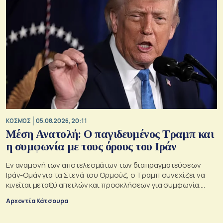
ΚΟΣΜΟΣ
05.08.2026, 20:11
Μέση Ανατολή: Ο παγιδευμένος Τραμπ και
η συμφωνία με τους όρους του Ιράν
Εν αναμονή των αποτελεσμάτων των διαπραγματεύσεων
Ιράν-Ομάν για τα Στενά του Ορμούζ, ο Τραμπ συνεχίζει να
κινείται μεταξύ απειλών και προσκλήσεων για συμφωνία.
Αλλά αυτό που θέλει είναι μακριά από αυτά που συζητούν
Αρχοντία Κάτσουρα
Μουσκάτ και Τεχεράνη.