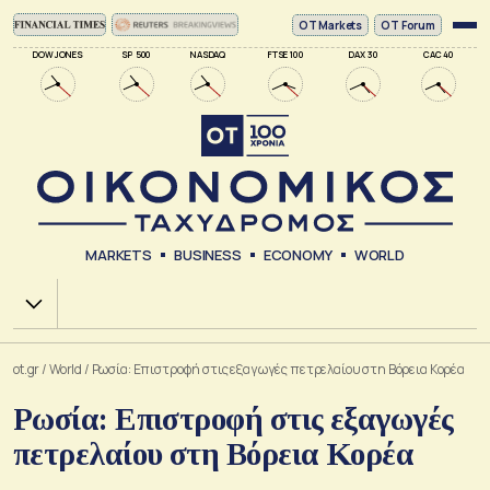
ΟΤ Markets
OT Forum
DOW JONES
SP 500
NASDAQ
FTSE 100
DAX 30
CAC 40
MARKETS
BUSINESS
ECONOMY
WORLD
Χ.Α.
ot.gr
/
World
/
Ρωσία: Επιστροφή στις εξαγωγές πετρελαίου στη Βόρεια Κορέα
Ρωσία: Επιστροφή στις εξαγωγές
πετρελαίου στη Βόρεια Κορέα