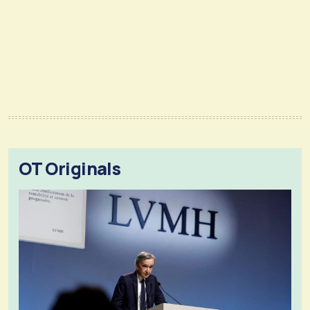
OT Originals