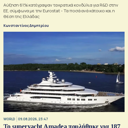
Αύξηση 61% κατέγραψαν τα κρατικά κονδύλια για R&D στην
ΕΕ, σύμφωνα με την Eurostat - Τα ποσά ανά κάτοικο και η
θέση της Ελλάδας
Κωνσταντίνος Δημητρίου
WORLD
09.08.2026, 23:47
To superyacht Amadea πουλήθηκε για 187