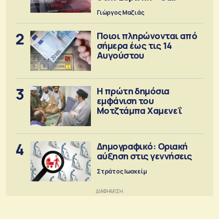
προειδοποιήσεις
Γιώργος Μαζιάς
2
Ποιοι πληρώνονται από
σήμερα έως τις 14
Αυγούστου
3
Η πρώτη δημόσια
εμφάνιση του
Μοτζτάμπα Χαμενεΐ
4
Δημογραφικό: Οριακή
αύξηση στις γεννήσεις
Στράτος Ιωακείμ