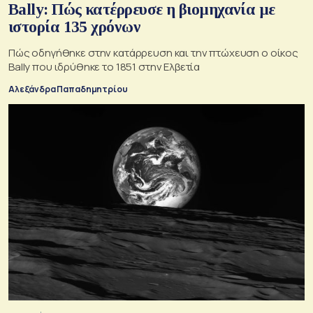
Bally: Πώς κατέρρευσε η βιομηχανία με
ιστορία 135 χρόνων
Πώς οδηγήθηκε στην κατάρρευση και την πτώχευση ο οίκος
Bally που ιδρύθηκε το 1851 στην Ελβετία
Αλεξάνδρα Παπαδημητρίου