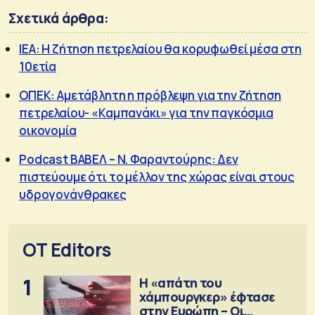
Σχετικά άρθρα:
IEA: Η ζήτηση πετρελαίου θα κορυφωθεί μέσα στη
10ετία
ΟΠΕΚ: Αμετάβλητη η πρόβλεψη για την ζήτηση
πετρελαίου- «Καμπανάκι» για την παγκόσμια
οικονομία
Podcast ΒΑΒΕΛ – Ν. Φαραντούρης: Δεν
πιστεύουμε ότι το μέλλον της χώρας είναι στους
υδρογονάνθρακες
OT Editors
1
Η «απάτη του
χάμπουργκερ» έφτασε
στην Ευρώπη – Οι