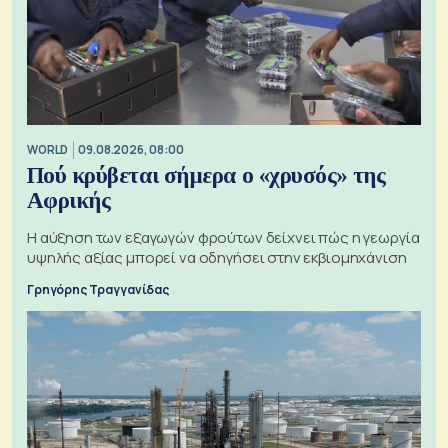
WORLD
09.08.2026, 08:00
Πού κρύβεται σήμερα ο «χρυσός» της
Αφρικής
Η αύξηση των εξαγωγών φρούτων δείχνει πώς η γεωργία
υψηλής αξίας μπορεί να οδηγήσει στην εκβιομηχάνιση
Γρηγόρης Τραγγανίδας