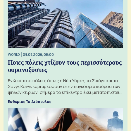
WORLD
09.08.2026, 08:00
Ποιες πόλεις χτίζουν τους περισσότερους
ουρανοξύστες
Ενώ κάποτε πόλεις όπως η Νέα Υόρκη, το Σικάγο και το
Χονγκ Κονγκ κυριαρχούσαν στην παγκόσμια κούρσα των
ψηλών κτιρίων, σήμερα το επίκεντρο έχει μετατοπιστεί
προς την Ασία
Ευθύμιος Τσιλιόπουλος