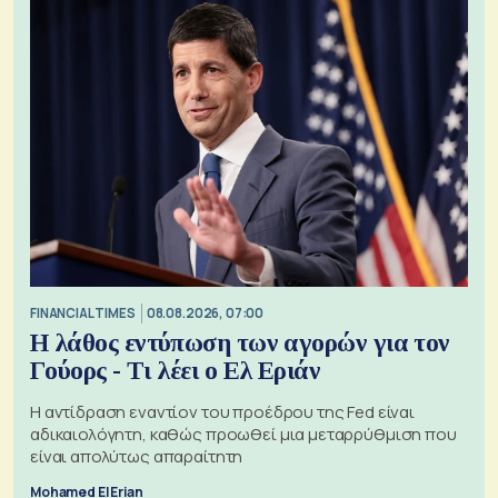
FINANCIAL TIMES
08.08.2026, 07:00
Η λάθος εντύπωση των αγορών για τον
Γούορς - Τι λέει ο Ελ Εριάν
Η αντίδραση εναντίον του προέδρου της Fed είναι
αδικαιολόγητη, καθώς προωθεί μια μεταρρύθμιση που
είναι απολύτως απαραίτητη
Mohamed El Erian