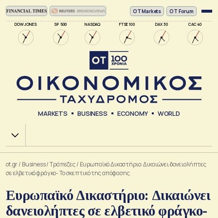
ΟΤ Markets
OT Forum
DOW JONES
SP 500
NASDAQ
FTSE 100
DAX 30
CAC 40
MARKETS
BUSINESS
ECONOMY
WORLD
Χ.Α.
ot.gr
/
Business
/
Τράπεζες
/
Ευρωπαϊκό Δικαστήριο: Δικαιώνει δανειολήπτες
σε ελβετικό φράγκο- Το σκεπτικό της απόφασης
Ευρωπαϊκό Δικαστήριο: Δικαιώνει
δανειολήπτες σε ελβετικό φράγκο-