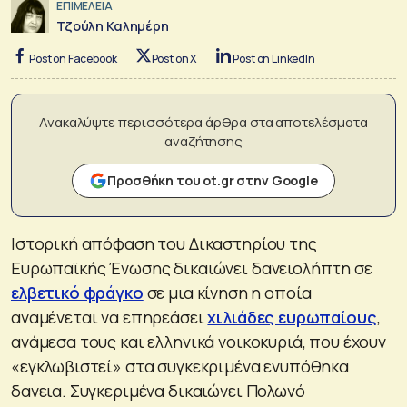
ΕΠΙΜΕΛΕΙΑ
Τζούλη Καλημέρη
Post on Facebook
Post on X
Post on LinkedIn
Ανακαλύψτε περισσότερα άρθρα στα αποτελέσματα
αναζήτησης
Προσθήκη του ot.gr στην Google
Ιστορική απόφαση του Δικαστηρίου της
Ευρωπαϊκής Ένωσης δικαιώνει δανειολήπτη σε
ελβετικό φράγκο
σε μια κίνηση η οποία
αναμένεται να επηρεάσει
χιλιάδες ευρωπαίους
,
ανάμεσα τους και ελληνικά νοικοκυριά, που έχουν
«εγκλωβιστεί» στα συγκεκριμένα ενυπόθηκα
δανεια. Συγκεριμένα δικαιώνει Πολωνό