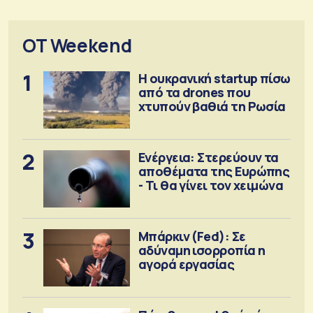
OT Weekend
1
Η ουκρανική startup πίσω
από τα drones που
χτυπούν βαθιά τη Ρωσία
2
Ενέργεια: Στερεύουν τα
αποθέματα της Ευρώπης
- Τι θα γίνει τον χειμώνα
3
Μπάρκιν (Fed): Σε
αδύναμη ισορροπία η
αγορά εργασίας