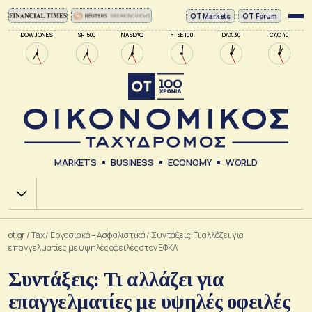
ΟΤ Markets
OT Forum
DOW JONES
SP 500
NASDAQ
FTSE 100
DAX 30
CAC 40
MARKETS
BUSINESS
ECONOMY
WORLD
Χ.Α.
ot.gr
/
Tax
/
Εργασιακά – Ασφαλιστικά
/
Συντάξεις: Τι αλλάζει για
επαγγελματίες με υψηλές οφειλές στον ΕΦΚΑ
Συντάξεις: Τι αλλάζει για
επαγγελματίες με υψηλές οφειλές