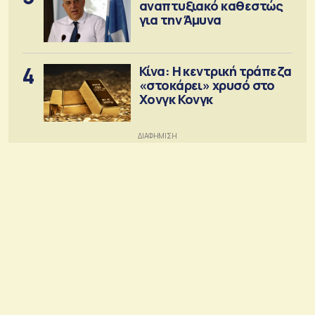
αναπτυξιακό καθεστώς
για την Άμυνα
4
Κίνα: Η κεντρική τράπεζα
«στοκάρει» χρυσό στο
Χονγκ Κονγκ