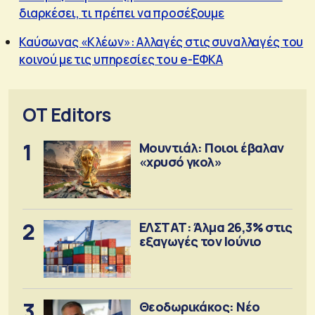
διαρκέσει, τι πρέπει να προσέξουμε
Καύσωνας «Κλέων»: Αλλαγές στις συναλλαγές του
κοινού με τις υπηρεσίες του e-ΕΦΚΑ
OT Editors
1
Μουντιάλ: Ποιοι έβαλαν
«χρυσό γκολ»
2
ΕΛΣΤΑΤ: Άλμα 26,3% στις
εξαγωγές τον Ιούνιο
3
Θεοδωρικάκος: Νέο