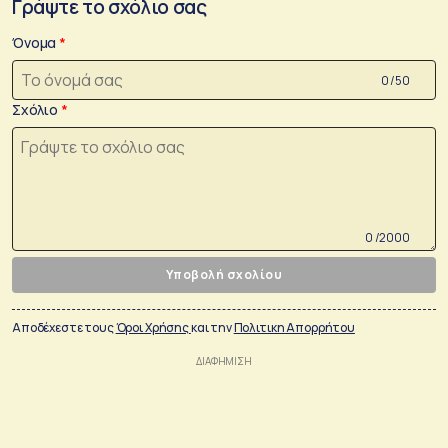
Γράψτε το σχόλιο σας
Όνομα
0 /50
Σχόλιο
0 /2000
Υποβολή σχολίου
Αποδέχεστε τους
Όροι Χρήσης
και την
Πολιτικη Απορρήτου