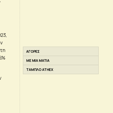
023,
ην
στη
ΑΓΟΡΕΣ
,5%
ΜΕ ΜΙΑ ΜΑΤΙΑ
ΤΑΜΠΛΟ ATHEX
ν