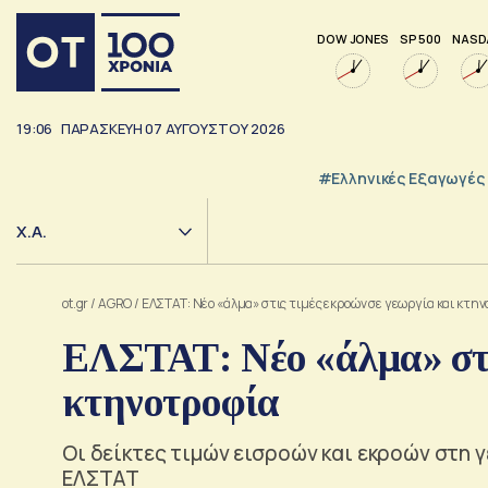
DOW JONES
SP 500
NASD
19:06
ΠΑΡΑΣΚΕΥΗ
07
ΑΥΓΟΥΣΤΟΥ
2026
#Ελληνικές Εξαγωγές
Χ.Α.
ot.gr
/
AGRO
/
ΕΛΣΤΑΤ: Νέο «άλμα» στις τιμές εκροών σε γεωργία και κτη
ΕΛΣΤΑΤ: Νέο «άλμα» στι
κτηνοτροφία
Οι δείκτες τιμών εισροών και εκροών στη 
ΕΛΣΤΑΤ