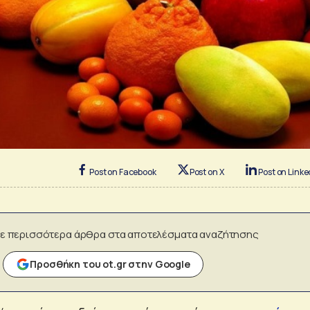
Post on Facebook
Post on X
Post on Linke
ε περισσότερα άρθρα στα αποτελέσματα αναζήτησης
Προσθήκη του ot.gr στην Google