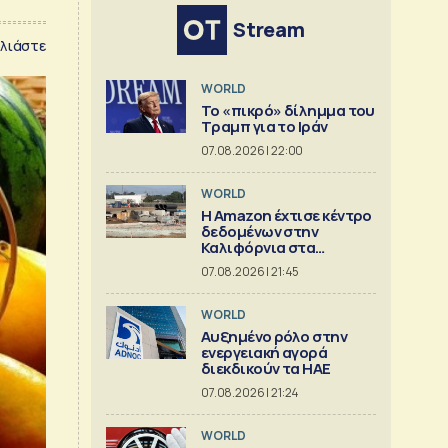
Stream
λιάστε
WORLD
Το «πικρό» δίλημμα του
Τραμπ για το Ιράν
07.08.2026 | 22:00
WORLD
Η Amazon έχτισε κέντρο
δεδομένων στην
Καλιφόρνια στα
«μουλωχτά»
07.08.2026 | 21:45
WORLD
Αυξημένο ρόλο στην
ενεργειακή αγορά
διεκδικούν τα ΗΑΕ
07.08.2026 | 21:24
WORLD