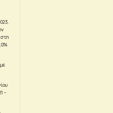
023,
ην
 στη
4,0%
 με
νίου
1 –
ς