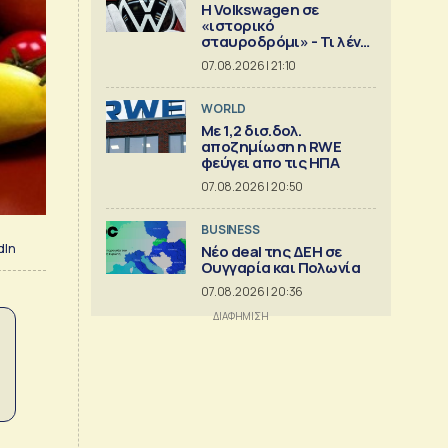
Η Volkswagen σε
«ιστορικό
σταυροδρόμι» - Τι λένε
οι οικογένειες που την
07.08.2026 | 21:10
ελέγχουν
WORLD
Με 1,2 δισ.δολ.
αποζημίωση η RWE
φεύγει απο τις ΗΠΑ
07.08.2026 | 20:50
BUSINESS
dIn
Νέο deal της ΔΕΗ σε
Ουγγαρία και Πολωνία
07.08.2026 | 20:36