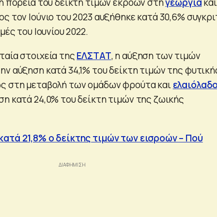
κή πορεία του δείκτη τιμών εκροών στη
γεωργία
και
ίος τον Ιούνιο του 2023 αυξήθηκε κατά 30,6% συγκρι
μές του Ιουνίου 2022.
ταία στοιχεία της
ΕΛΣΤΑΤ
, η αύξηση των τιμών
ην αύξηση κατά 34,1% του δείκτη τιμών της φυτική
ως στη μεταβολή των ομάδων φρούτα και
ελαιόλαδ
ση κατά 24,0% του δείκτη τιμών της ζωικής
ατά 21,8% ο δείκτης τιμών των εισροών – Πού