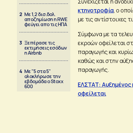
Συνεχίζεται η ανοδι
κτηνοτροφία
, ο οπο
2
Με 1,2 δισ.δολ.
με τις αντίστοιχες τι
αποζημίωση η RWE
φεύγει απο τις ΗΠΑ
Σύμφωνα με τα τελευ
εκροών οφείλεται στ
3
Ξεπέρασε τις
εκτιμήσεις εσόδων
παραγωγής και κυρί
η Airbnb
καθώς και στην αύξη
παραγωγής.
4
Με "5 στα 5"
ολοκλήρωσε την
εβδομάδα ο Stoxx
ΕΛΣΤΑΤ: Αυξημένος κ
600
οφείλεται