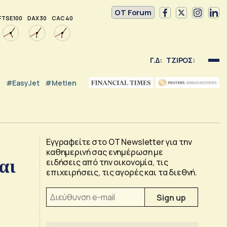
OT Forum
FTSE 100
DAX 30
CAC 40
Γ.Δ:
ΤΖΙΡΟΣ:
#EasyJet
#Metlen
Εγγραφείτε στο OT Newsletter για την
καθημερινή σας ενημέρωση με
αι
ειδήσεις από την οικονομία, τις
επιχειρήσεις, τις αγορές και τα διεθνή.