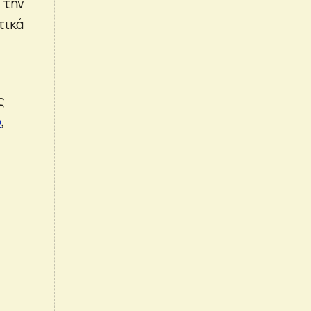
 την
τικά
ς
ο
,