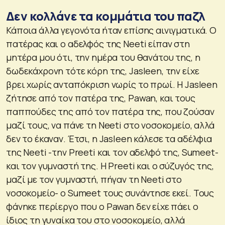
Δεν κολλάνε τα κομμάτια του παζλ
Κάποια άλλα γεγονότα ήταν επίσης αινιγματικά. Ο
πατέρας και ο αδελφός της Neeti είπαν στη
μητέρα μου ότι, την ημέρα του θανάτου της, η
δωδεκάχρονη τότε κόρη της, Jasleen, την είχε
βρει χωρίς ανταπόκριση νωρίς το πρωί. Η Jasleen
ζήτησε από τον πατέρα της, Pawan, και τους
παππούδες της από τον πατέρα της, που ζούσαν
μαζί τους, να πάνε τη Neeti στο νοσοκομείο, αλλά
δεν το έκαναν. Έτσι, η Jasleen κάλεσε τα αδέλφια
της Neeti -την Preeti και τον αδελφό της, Sumeet-
και τον γυμναστή της. Η Preeti και ο σύζυγός της,
μαζί με τον γυμναστή, πήγαν τη Neeti στο
νοσοκομείο- ο Sumeet τους συνάντησε εκεί. Τους
φάνηκε περίεργο που ο Pawan δεν είχε πάει ο
ίδιος τη γυναίκα του στο νοσοκομείο, αλλά