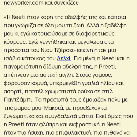
newyorker.com και συνεχίζει:
«Η Neeti ήταν κόρη της αδελφής της και κάποια
που γνώριζα σε όλη μου τη ζωή. Αλλά η ξαδέλφη
μου κι εγώ κατοικούσαμε σε διαφορετικούς
κόσμους. Εγώ γεννήθηκα και μεγάλωσα στα
προάστια του Νιου Τζέρσεϊ- εκείνη ήταν μια
ισόβια κάτοικος του
Δελχί
. Για μένα, η Neeti και η
πανομοιότυπη δίδυμη αδελφή της, η Preeti,
απέπνεαν μια αστική αίγλη. Στους γάμους,
φορούσαν κομψά, υπερμεγέθη γυαλιά ηλίου και
ασορτί, παστέλ χρωματιστά ρούχα σε στιλ
Παντζάμπι. Τα πρόσωπά τους έμοιαζαν πολύ με
της μαμάς μου: Μακριά, με προεξέχοντα
ζυγωματικά και αμυγδαλωτά μάτια. Εκεί όμως που
η Preeti ήταν φλύαρη και εκφραστική, η Neeti
ήταν πιο ήσυχη, πιο επιφυλακτική, πιο πιθανό να