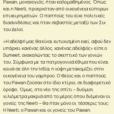
Pawan, μοναχογιός, ήταν καλομαθημένος. Όπως
και η Neeti, προερχόταν από οικογένεια εύπορων
επιχειρηματιών. Ο παππούς του είχε πολιτικές
διασυνδέσεις και ήταν σεβαστός μεταξύ των Σιχ
του Δελχί.
«Η αδελφή μας θα είναι ευτυχισμένη εκεί, αφού δεν
υπάρχει κανένας άλλος, κανένας αδελφός» είπε ο
Sumeet, ανακαλώντας το σκεπτικό των γονιών
του. Σύμφωνα με τα πατρογονικά έθιμα που είναι
κοινά σε όλη την Ινδία, η νύφη μετακομίζει στην
οικογένεια του γαμπρού. Ο θείος και ο παππούς
του Pawan ζούσαν στο ίδιο κτίριο, σε διαφορετικό
όροφο. Όμως, στο νέο της σπίτι – δυόμισι
χιλιόμετρα μακριά από το μέρος όπου διέμεναν οι
γονείς της Neeti – θα ήταν μόνο οι τέσσερις τους:
Η Neeti, ο Pawan και οι γονείς του Pawan.