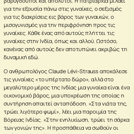
βαρύγδουποι και απόλυτοι. Η πατριαρχία μιλάει
για την εξουσία πάνω στις γυναίκες, ο σεξισμός
για τις διακρίσεις εις βάρος των γυναικών, ο
μισογυνισμός για την περιφρόνηση προς τις
γυναίκες. Κάθε ένας από αυτούς πλήττει τις
γυναίκες στην Ινδία, όπως και αλλού. Ωστόσο,
κανένας από αυτούς δεν αποτυπώνει ακριβώς τη
δυναμική εδώ.
Ο ανθρωπολόγος Claude Lévi-Strauss αποκάλεσε
τις γυναίκες «το υπέρτατο δώρο», αλλά στο
μεγαλύτερο μέρος της Ινδίας μια γυναίκα είναι ένα
οικονομικό βάρος, μια υποχρέωση της οποίας η
συντήρηση απαιτεί ανταπόδοση. «Στα νιάτα της,
τρώει λιγότερο ψωμί», λέει μια παροιμία της
Βόρειας Ινδίας. «Στην ενηλικίωση, τρώει τη σάρκα
των γονιών της». Η προσπάθεια να σωθούν οι