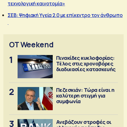
τεχνολογική καινοτομία»
ΣΕΒ: Ψηφιακή Υγεία 2.0 με επίκεντρο τον άνθρωπο
OT Weekend
1
Πινακίδες κυκλοφορίας:
Τέλος στις χρονοβόρες
διαδικασίες κατασκευής
2
Πεζεσκιάν: Τώρα είναι η
καλύτερη στιγμή για
συμφωνία
3
Ανεβάζουν στροφές οι