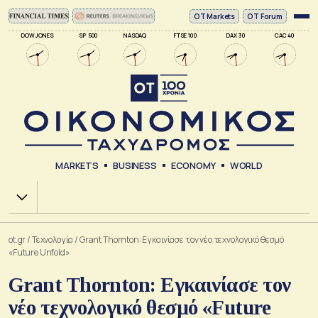
ΟΤ Markets
OT Forum
DOW JONES
SP 500
NASDAQ
FTSE 100
DAX 30
CAC 40
MARKETS
BUSINESS
ECONOMY
WORLD
Χ.Α.
ot.gr
/
Τεχνολογία
/
Grant Thornton: Εγκαινίασε τον νέο τεχνολογικό θεσμό
«Future Unfold»
Grant Thornton: Εγκαινίασε τον
νέο τεχνολογικό θεσμό «Future