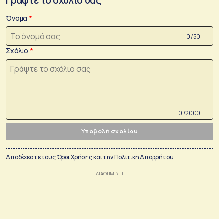
Γράψτε το σχόλιο σας
Όνομα
0 /50
Σχόλιο
0 /2000
Υποβολή σχολίου
Αποδέχεστε τους
Όροι Χρήσης
και την
Πολιτικη Απορρήτου