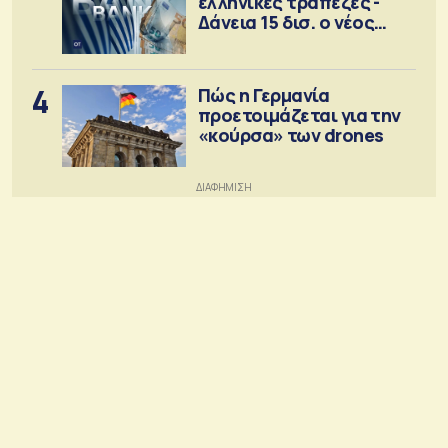
ελληνικές τράπεζες -
Δάνεια 15 δισ. ο νέος
στόχος
4
Πώς η Γερμανία
προετοιμάζεται για την
«κούρσα» των drones